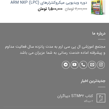
دوره ویدیویی میکروکنترلرهای ARM NXP (LPC)
1,000,000 تومان.
750,000 تومان.
Current
Original
2,000,000
تومان
1,500,000
تومان
price
price
is:
was:
2,000,000 تومان.
1,500,000 تومان.
درباره ما
مجتمع اموزشی ال پی سی ارم به مدت پانزده سال فعالیت مداوم
و پیشرفته اماده خدمت رسانی به شما عزیزان می باشد
جدیدترین اخبار
کتاب STM32 دیباگران
20
آذر
برای
2 دیدگاه
کتاب
STM32