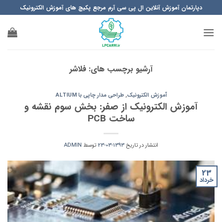
Ski
دپارتمان آموزش آنلاین ال پی سی آرم مرجع پکیچ های آموزش الکترونیک
t
conten
آرشیو برچسب های:
فلاشر
آموزش الکترونیک
,
طراحی مدار چاپی با ALTIUM
آموزش الکترونیک از صفر: بخش سوم نقشه و
ساخت PCB
انتشار در تاریخ
1393-03-23
توسط
ADMIN
23
خرداد