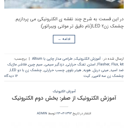
در این قسمت به شرح چند نقشه ی الکترونیکی می پردازیم.
چشمک زن2 LED(نام دقیق تر مولتی ویبراتور):
ادامه
→
ارسال شده در :
آموزش الکترونیک
,
طراحی مدار چاپی با Altium
|
برچسب:
kit
,
Flux
,
Flasher
,
استن
,
تفنگ حرارتی
,
دزدگیر سیمی
,
سیم چین
,
فلاشر
,
ماژیک
ضد اسید
,
مینی دریل
,
هویه
,
هیتر بلوور
,
چسب حرارتی
,
چشمک زن با دو LED
,
چشمک زن سه لامپی
,
کیت
16 دیدگاه
آموزش الکترونیک
آموزش الکترونیک از صفر: بخش دوم الکترونیک
انتشار در تاریخ
1393-03-23
توسط
ADMIN