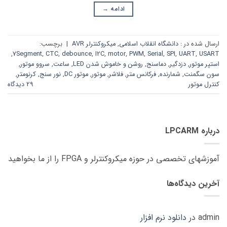
ادامه
→
ارسال شده در :
دانشگاه انقلاب اسلامی
,
میکروکنترلر AVR
|
برچسب:
,
7Segment
,
CTC
,
debounce
,
I2C
,
motor
,
PWM
,
Serial
,
SPI
,
UART
,
USART
استپر موتور
,
دزدگیر
,
دماسنج
,
روشن و خاموش شدن LED
,
ساعت
,
سروو موتور
,
سون سگمنت
,
شمارنده
,
فرکانس متر
,
فلاشر
,
موتور
,
موتور DC
,
نور سنج
,
کرنومتر
,
کنترل موتور
29 دیدگاه
درباره LPCARM
آموزشهای تخصصی در حوزه میکروکنترلر و FPGA را از ما بخواهید
آخرین دیدگاه‌ها
admin
در
دانلود نرم افزار