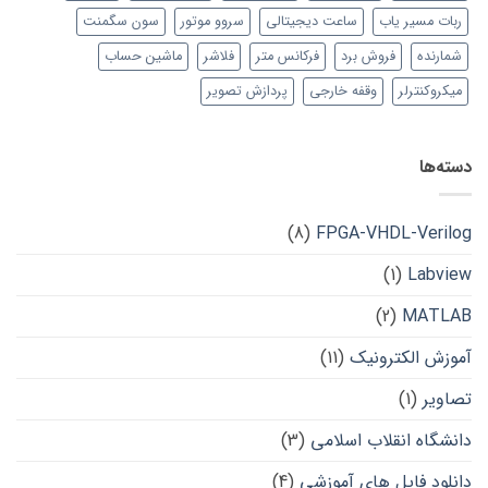
ربات مسیر یاب
ساعت دیجیتالی
سروو موتور
سون سگمنت
شمارنده
فروش برد
فرکانس متر
فلاشر
ماشین حساب
میکروکنترلر
وقفه خارجی
پردازش تصویر
دسته‌ها
(8)
FPGA-VHDL-Verilog
(1)
Labview
(2)
MATLAB
آموزش الکترونیک
(11)
تصاویر
(1)
دانشگاه انقلاب اسلامی
(3)
دانلود فایل های آموزشی
(4)