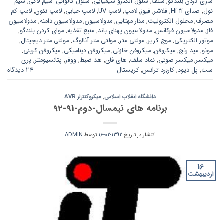
سری کردن بلندگو
,
سلف
,
سلول الکترو شیمیایی
,
سلول گالوانی
,
سیم لاکی
,
سیم
نول
,
صدای Hi-fi
,
فلاشر
,
فیوز
,
لامپ
,
لامپ UV
,
لامپ حبابی
,
لامپ نئون
,
لامپ کم
مصرف
,
محلول الکترولیت
,
مدار مهتابی
,
مدولاسیون
,
مدولاسیون دامنه
,
مدولاسیون
فاز
,
مدولاسیون فرکانس
,
مدولاسیون پهنای باند
,
منبع تغذیه
,
موای کردن بلندگو
,
موتور الکتریکی
,
موج کریر
,
مولتی متر
,
مولتی متر آنالوگ
,
مولتی متر دیجیتال
,
مونو
,
مید رنج
,
میکروفن
,
میکروفن خازنی
,
میکروفن دینامیکی
,
میکروفن کربنی
,
میکسر
,
میکسر صوتی
,
نماد سلف
,
های فای
,
هد ضبط
,
ووفر
,
پتانسیومتر
,
پری
ست
,
پل دیود
,
کاربرد ترانس
,
کریستال
34 دیدگاه
دانشگاه انقلاب اسلامی
,
میکروکنترلر AVR
برنامه های نیمسال-دوم-91-92
انتشار در تاریخ
1392-02-16
توسط
ADMIN
16
اردیبهشت