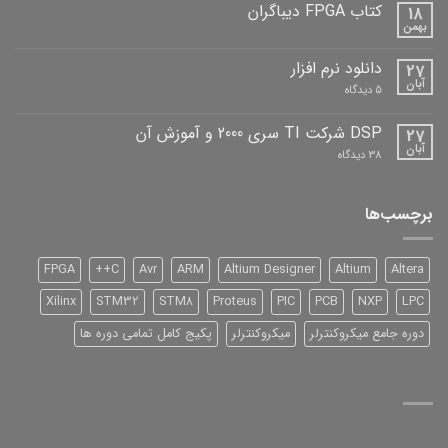
دیباگران
کتاب FPGA دیباگران
18
بهمن
هیچ
دیدگاهی
برای
ثبت
دانلود نرم افزار
27
کتاب
نشده
FPGA
آبان
برای
5 دیدگاه
دیباگران
دانلود
نرم
افزار
DSP شرکت TI سری 2000 و آموزش آن
27
آبان
برای
38 دیدگاه
DSP
شرکت
TI
سری
برچسب‌ها
2000
و
آموزش
آن
FPGA
C++
Avr
ARM
Altium Designer
Altium
Altera
Xilinx
STM32
STM8
Proteus
PIC
PCB
NXP
LPC
دوره جامع میکروکنترلر
میکروکنترلر
پکیج کامل تمامی دوره ها