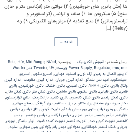
ها (مثل باتری های خورشیدی) 4) مولتی متر (فرکانس متر و خازن
سنج) 5) میکروفن ها 6) سلف و ترانس (ترانسفورمر و
ترانسفورماتور) 7) منبع تغذیه 8) موتورهای الکتریکی 9) رله
(Relay) […]
ادامه
→
ارسال شده در :
آموزش الکترونیک
|
برچسب:
,
Ni/cd
,
Mid-Range
,
Hfe
,
Beta
rms چیست
,
rms
,
Regulator
,
Power Supply
,
UV متر
,
Tweeter
,
Woofer
,
آداپتور
,
اتصال به زمین
,
ارگ نوری
,
استارت مهتابی
,
استربوسکوپ
,
استریو
,
اسیلسکوپ
,
امپدانس بلندگو
,
اندازه گیری جریان
,
اندازه گیری مقاومت
,
اندازه گیری
ولتاژ
,
باتری
,
باتری Ni-MH
,
باتری اسیدی
,
باتری خشک
,
باتری خورشیدی
,
باتری
قلمی
,
باتری قلیایی
,
باتری لیتیوم
,
باتری ماشین
,
باتری نیکل فلز
,
باتری نیکل متال
,
باتری نیکل پلیمر
,
باتری نیکل کادمیوم
,
باتری کتابی
,
بارالکتریکی
,
بتای ترانزیستور
,
بخار جیوه
,
برق سه فاز
,
برق متناوب
,
برق مستقیم
,
برق گرفتگی
,
بستن مهتابی
,
بلندگو
,
بهره ی ترانزیستور
,
بهم بستن بلندگو
,
تثبیت کردن ولتاژ
,
ترانس
,
ترانس
افزاینده
,
ترانس دوسر
,
ترانس صوتی
,
ترانس فرکانس
,
ترانس چندسر
,
ترانس
کاهنده
,
تقویت کردن صدا
,
تقویت کننده
,
تقویت کننده قدرت
,
توان بلندگو
,
توویتر
,
جریان
,
خنک کننده
,
خودالقایی
,
دمولاتور
,
دیمر
,
رله
,
رگولاتور
,
زمین مجازی
,
سارند
,