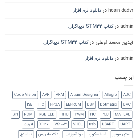
hosin dadvr
در
دانلود نرم افزار
admin
در
کتاب STM32 دیباگران
آیدین محمد اوغلی
در
کتاب STM32 دیباگران
admin
در
دانلود نرم افزار
ابر چسب
Code Vision
AVR
ARM
Altium Designer
Allegro
ADC
ISE
I2C
FPGA
EEPROM
DSP
Dotmatrix
DAC
SPI
ROM
RGB LED
RFID
PWM
PIC
PCB
MATLAB
UART
USART
usb
VHDL
VS1003
Xilinx
اترنت
استپر موتور
اسیلسکوپ
برد آموزشی
دات ماتریس
دماسنج