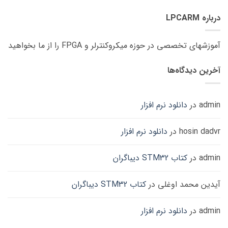
درباره LPCARM
آموزشهای تخصصی در حوزه میکروکنترلر و FPGA را از ما بخواهید
آخرین دیدگاه‌ها
admin
در
دانلود نرم افزار
hosin dadvr
در
دانلود نرم افزار
admin
در
کتاب STM32 دیباگران
آیدین محمد اوغلی
در
کتاب STM32 دیباگران
admin
در
دانلود نرم افزار