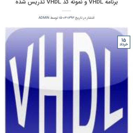
برنامه VHDL و نمونه کد VHDL تدریس شده
انتشار در تاریخ
1393-03-15
توسط
ADMIN
15
خرداد