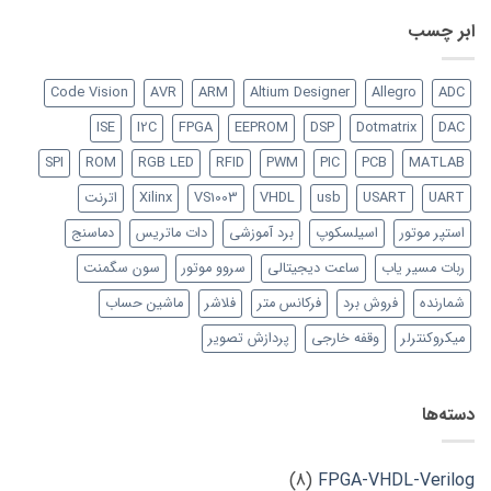
ابر چسب
Code Vision
AVR
ARM
Altium Designer
Allegro
ADC
ISE
I2C
FPGA
EEPROM
DSP
Dotmatrix
DAC
SPI
ROM
RGB LED
RFID
PWM
PIC
PCB
MATLAB
UART
USART
usb
VHDL
VS1003
Xilinx
اترنت
استپر موتور
اسیلسکوپ
برد آموزشی
دات ماتریس
دماسنج
ربات مسیر یاب
ساعت دیجیتالی
سروو موتور
سون سگمنت
شمارنده
فروش برد
فرکانس متر
فلاشر
ماشین حساب
میکروکنترلر
وقفه خارجی
پردازش تصویر
دسته‌ها
(8)
FPGA-VHDL-Verilog