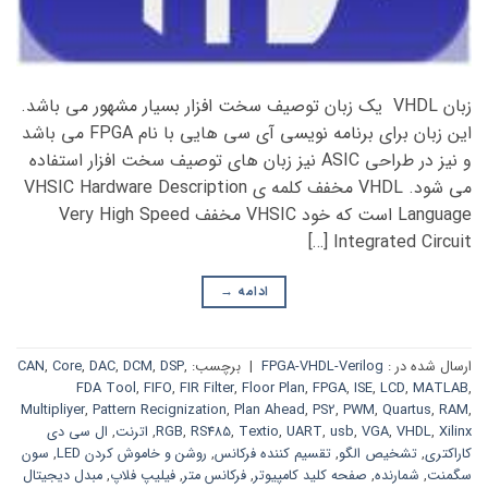
زبان VHDL یک زبان توصیف سخت افزار بسیار مشهور می باشد.
این زبان برای برنامه نویسی آی سی هایی با نام FPGA می باشد
و نیز در طراحی ASIC نیز زبان های توصیف سخت افزار استفاده
می شود. VHDL مخفف کلمه ی VHSIC Hardware Description
Language است که خود VHSIC مخفف Very High Speed
Integrated Circuit […]
ادامه
→
ارسال شده در :
FPGA-VHDL-Verilog
|
برچسب:
,
DSP
,
DCM
,
DAC
,
Core
,
CAN
FDA Tool
,
FIFO
,
FIR Filter
,
Floor Plan
,
FPGA
,
ISE
,
LCD
,
MATLAB
,
Multipliyer
,
Pattern Recignization
,
Plan Ahead
,
PS2
,
PWM
,
Quartus
,
RAM
,
Xilinx
,
VHDL
,
VGA
,
usb
,
UART
,
Textio
,
RS485
,
RGB
,
اترنت
,
ال سی دی
کاراکتری
,
تشخیص الگو
,
تقسیم کننده فرکانس
,
روشن و خاموش کردن LED
,
سون
سگمنت
,
شمارنده
,
صفحه کلید کامپیوتر
,
فرکانس متر
,
فیلیپ فلاپ
,
مبدل دیجیتال