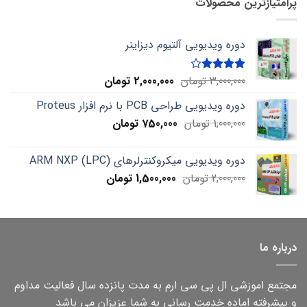
پرامتیازترین محصولات
دوره ویدیویی آلتیوم دیزاینر
Current
Original
3,000,000
تومان
2,000,000
تومان
Rated
4.00
out
price
price
of 5
دوره ویدیویی طراحی PCB با نرم افزار Proteus
is:
was:
Current
Original
1,000,000
تومان
750,000
3,000,000 تومان.
تومان
2,000,000 تومان.
price
price
is:
was:
دوره ویدیویی میکروکنترلرهای ARM NXP (LPC)
1,000,000 تومان.
750,000 تومان.
Current
Original
2,000,000
تومان
1,500,000
تومان
price
price
is:
was:
2,000,000 تومان.
1,500,000 تومان.
درباره ما
مجتمع اموزشی ال پی سی ارم به مدت پانزده سال فعالیت مداوم
و پیشرفته اماده خدمت رسانی به شما عزیزان می باشد