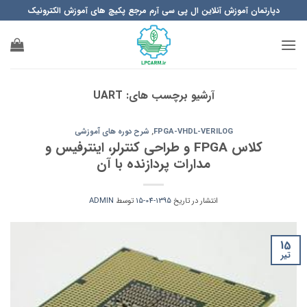
Ski
دپارتمان آموزش آنلاین ال پی سی آرم مرجع پکیچ های آموزش الکترونیک
t
conten
آرشیو برچسب های:
UART
FPGA-VHDL-VERILOG
,
شرح دوره های آموزشی
کلاس FPGA و طراحی کنترلر، اینترفیس و
مدارات پردازنده با آن
انتشار در تاریخ
1395-04-15
توسط
ADMIN
15
تیر