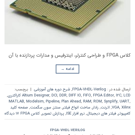
کلاس FPGA و طراحی کنترلر، اینترفیس و مدارات پردازنده با آن
ادامه
→
ارسال شده در :
FPGA-VHDL-Verilog
,
شرح دوره های آموزشی
|
برچسب:
LCD کاراکتری
,
I2C
,
FPGA Editor
,
FIFO
,
DIFF IO
,
DDR
,
DCI
,
Altium Designer
,
MATLAB
,
Modelsim
,
Pipeline
,
Plan Ahead
,
RAM
,
ROM
,
Synplify
,
UART
,
Xilinx
,
VGA
,
اترنت
,
رادار
,
ساخت انواع فیلتر
,
سنتز
,
سون سگمنت
,
صفحه کلید
کامپیوتر
,
فیلتر های دیجیتال
,
نرم افزار ISE
,
پردازش تصویر
,
کلاس FPGA
17 دیدگاه
FPGA-VHDL-VERILOG