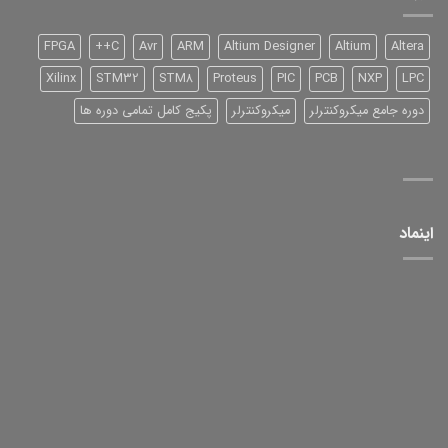
و
آموزش
آن
FPGA
C++
Avr
ARM
Altium Designer
Altium
Altera
Xilinx
STM32
STM8
Proteus
PIC
PCB
NXP
LPC
دوره جامع میکروکنترلر
میکروکنترلر
پکیج کامل تمامی دوره ها
اینماد