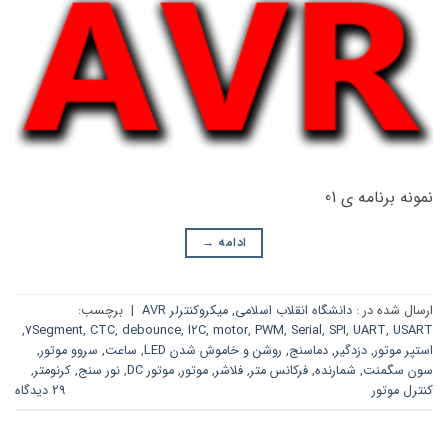
نمونه برنامه ی 01
ادامه
→
ارسال شده در :
دانشگاه انقلاب اسلامی
,
میکروکنترلر AVR
|
برچسب:
,
7Segment
,
CTC
,
debounce
,
I2C
,
motor
,
PWM
,
Serial
,
SPI
,
UART
,
USART
استپر موتور
,
دزدگیر
,
دماسنج
,
روشن و خاموش شدن LED
,
ساعت
,
سروو موتور
,
سون سگمنت
,
شمارنده
,
فرکانس متر
,
فلاشر
,
موتور
,
موتور DC
,
نور سنج
,
کرنومتر
,
کنترل موتور
29 دیدگاه