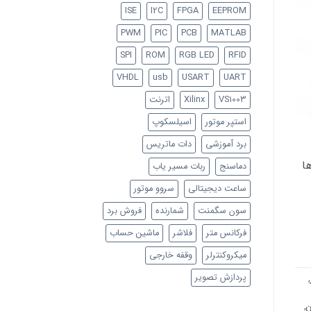
ISE
I2C
FPGA
EEPROM
PWM
PIC
PCB
MATLAB
SPI
ROM
RGB LED
RFID
VHDL
usb
USART
UART
VS1003
Xilinx
اترنت
استپر موتور
اسیلسکوپ
برد آموزشی
دات ماتریس
 (Speakers) 2) لامپ ها
دماسنج
ربات مسیر یاب
ساعت دیجیتالی
سروو موتور
سون سگمنت
شمارنده
فروش برد
فرکانس متر
فلاشر
ماشین حساب
میکروکنترلر
وقفه خارجی
پردازش تصویر
,
ن
,