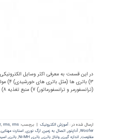
(ترانسفورمر و ترانسفورماتور) 7) منبع تغذیه 8) موتورهای الکتریکی 9) رله (Relay) […]
ارسال شده در :
آموزش الکترونیک
|
برچسب:
rms چیست
,
rms
,
r
Woofer
,
آداپتور
,
اتصال به زمین
,
ارگ نوری
,
استارت مهتابی
,
مقاومت
,
اندازه گیری ولتاژ
,
باتری
,
باتری Ni-MH
,
باتری اسی