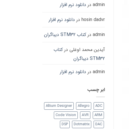
admin
در
دانلود نرم افزار
hosin dadvr
در
دانلود نرم افزار
admin
در
کتاب STM32 دیباگران
آیدین محمد اوغلی
در
کتاب
STM32 دیباگران
admin
در
دانلود نرم افزار
ابر چسب
Altium Designer
Allegro
ADC
Code Vision
AVR
ARM
DSP
Dotmatrix
DAC