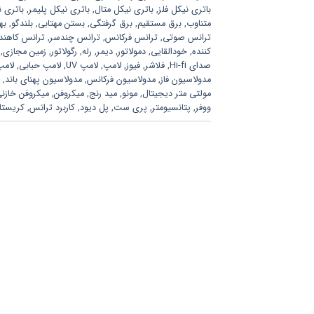
باتری نیکل فلز
,
باتری نیکل متال
,
باتری نیکل پلیمر
,
باتری ن
متناوب
,
برق مستقیم
,
برق گرفتگی
,
بستن مهتابی
,
بلندگو
,
به
ترانس صوتی
,
ترانس فرکانس
,
ترانس چندسر
,
ترانس کاهند
کننده
,
خودالقایی
,
دمولاتور
,
دیمر
,
رله
,
رگولاتور
,
زمین مجازی
,
صدای Hi-fi
,
فلاشر
,
فیوز
,
لامپ
,
لامپ UV
,
لامپ حبابی
,
لامپ
مدولاسیون فاز
,
مدولاسیون فرکانس
,
مدولاسیون پهنای باند
,
مولتی متر دیجیتال
,
مونو
,
مید رنج
,
میکروفن
,
میکروفن خازن
ووفر
,
پتانسیومتر
,
پری ست
,
پل دیود
,
کاربرد ترانس
,
کریستا