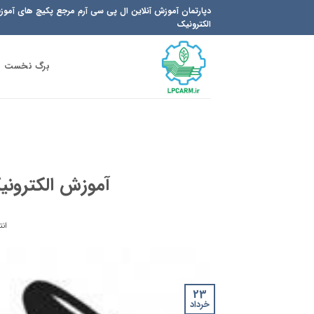
Ski
دپارتمان آموزش آنلاین ال پی سی آرم مرجع پکیچ های آمو
t
الکترونیک
conten
برگ نخست
آموزش الکترونی
انت
23
خرداد