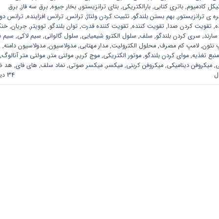
یکل کادمیوم
,
باتری کتابی
,
بارالکتریکی
,
بتای ترانزیستور
,
بخار جیوه
,
برق سه فاز
,
برق
ره ی ترانزیستور
,
بهم بستن بلندگو
,
تثبیت کردن ولتاژ
,
ترانس
,
ترانس افزاینده
,
ترانس دو
ه
,
تقویت کردن صدا
,
تقویت کننده
,
تقویت کننده قدرت
,
توان بلندگو
,
توویتر
,
جریان
,
خن
سارند
,
سری کردن بلندگو
,
سلف
,
سلول الکترو شیمیایی
,
سلول گالوانی
,
سیم لاکی
,
سیم ن
 نئون
,
لامپ کم مصرف
,
محلول الکترولیت
,
مدار مهتابی
,
مدولاسیون
,
مدولاسیون دامنه
,
منبع تغذیه
,
موای کردن بلندگو
,
موتور الکتریکی
,
موج کریر
,
مولتی متر
,
مولتی متر آنالوگ
,
ی
,
میکروفن دینامیکی
,
میکروفن کربنی
,
میکسر
,
میکسر صوتی
,
نماد سلف
,
های فای
,
هد ض
ل
34 دیدگاه