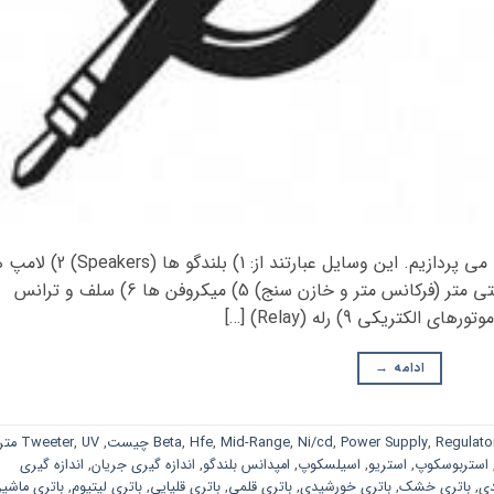
در این قسمت به معرفی اکثر وسایل الکترونیکی می پردازیم. این وسایل عبارتند از: 1) بلندگو ها
3) باتری ها (مثل باتری های خورشیدی) 4) مولتی متر (فرکانس متر و خازن سنج) 5) میکروفن ها 6) سلف و ترانس
ادامه
→
Regulato
,
Power Supply
,
Ni/cd
,
Mid-Range
,
Hfe
,
Beta
,
UV متر
,
Tweeter
استربوسکوپ
,
استریو
,
اسیلسکوپ
,
امپدانس بلندگو
,
اندازه گیری جریان
,
اندازه گیری
دی
,
باتری خشک
,
باتری خورشیدی
,
باتری قلمی
,
باتری قلیایی
,
باتری لیتیوم
,
باتری ماشی