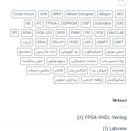
Code Vision
AVR
ARM
Altium Designer
Allegro
ADC
ISE
I2C
FPGA
EEPROM
DSP
Dotmatrix
DAC
SPI
ROM
RGB LED
RFID
PWM
PIC
PCB
MATLAB
UART
USART
usb
VHDL
VS1003
Xilinx
اترنت
استپر موتور
اسیلسکوپ
برد آموزشی
دات ماتریس
دماسنج
ربات مسیر یاب
ساعت دیجیتالی
سروو موتور
سون سگمنت
شمارنده
فروش برد
فرکانس متر
فلاشر
ماشین حساب
میکروکنترلر
وقفه خارجی
پردازش تصویر
دسته‌ها
(8)
FPGA-VHDL-Verilog
(1)
Labview