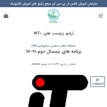
Ski
دپارتمان آموزش آنلاین ال پی سی آرم مرجع پکیچ های آموزش الکترونیک
t
conten
آرشیو برچسب های:
INT0
دانشگاه انقلاب اسلامی
,
میکروکنترلر AVR
برنامه های نیمسال-دوم-91-92
انتشار در تاریخ
1392-02-16
توسط
ADMIN
16
اردیبهشت