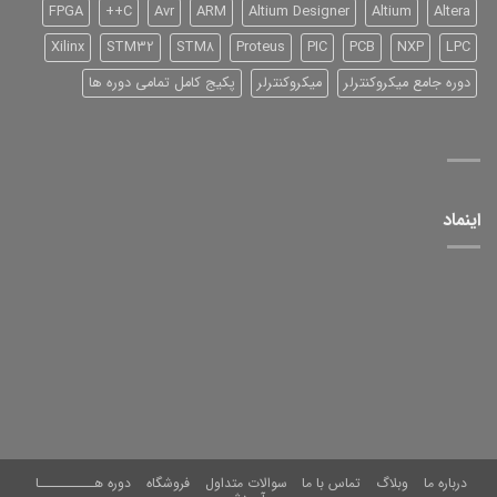
FPGA
C++
Avr
ARM
Altium Designer
Altium
Altera
Xilinx
STM32
STM8
Proteus
PIC
PCB
NXP
LPC
دوره جامع میکروکنترلر
میکروکنترلر
پکیج کامل تمامی دوره ها
اینماد
درباره ما
وبلاگ
تماس با ما
سوالات متداول
فروشگاه
دوره هــــــــــا