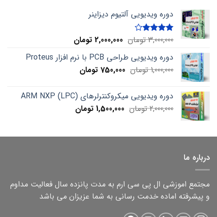
دوره ویدیویی آلتیوم دیزاینر
Current
Original
3,000,000
تومان
2,000,000
تومان
Rated
4.00
out
price
price
of 5
دوره ویدیویی طراحی PCB با نرم افزار Proteus
is:
was:
Current
Original
1,000,000
تومان
750,000
3,000,000 تومان.
تومان
2,000,000 تومان.
price
price
is:
was:
دوره ویدیویی میکروکنترلرهای ARM NXP (LPC)
1,000,000 تومان.
750,000 تومان.
Current
Original
2,000,000
تومان
1,500,000
تومان
price
price
is:
was:
2,000,000 تومان.
1,500,000 تومان.
درباره ما
مجتمع اموزشی ال پی سی ارم به مدت پانزده سال فعالیت مداوم
و پیشرفته اماده خدمت رسانی به شما عزیزان می باشد