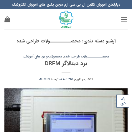
Ski
دپارتمان آموزش آنلاین ال پی سی آرم مرجع پکیچ های آموزش الکترونیک
t
conten
آرشیو دسته بندی:
محصــــــــــولات طراحی شده
محصــــــــــولات طراحی شده
,
محصولات و برد های آموزشی
برد دیتالاگر DRFM
انتشار در تاریخ
1395-10-01
توسط
ADMIN
01
دی