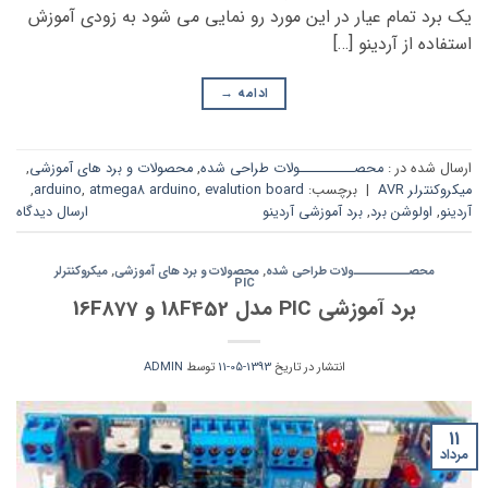
یک برد تمام عیار در این مورد رو نمایی می شود به زودی آموزش
استفاده از آردینو […]
ادامه
→
ارسال شده در :
محصــــــــــولات طراحی شده
,
محصولات و برد های آموزشی
,
میکروکنترلر AVR
|
برچسب:
evalution board
,
atmega8 arduino
,
arduino
,
آردینو
,
اولوشن برد
,
برد آموزشی آردینو
ارسال دیدگاه
محصــــــــــولات طراحی شده
,
محصولات و برد های آموزشی
,
میکروکنترلر
PIC
برد آموزشی PIC مدل 18F452 و 16F877
انتشار در تاریخ
1393-05-11
توسط
ADMIN
11
مرداد