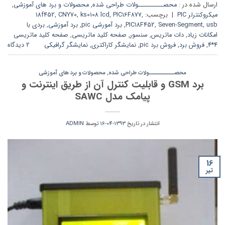
ارسال شده در :
محصــــــــــولات طراحی شده
,
محصولات و برد های آموزشی
,
میکروکنترلر PIC
|
برچسب:
,
PIC16F877
,
ks0108 lcd
,
CNY70
,
18f452
usb
,
Seven-Segment
,
PIC18F452
,
برد آمورشی pic
,
برد آموزشی
,
بردی با
امکانات زیاد
,
دات ماتریس
,
سنسور
,
صفحه کلید ماتریسی
,
صفحه کلید ماتریسی
4*4
,
فروش برد
,
فروش برد pic
,
نمایشگر کاراکتری
,
نمایشگر گرافیکی
2 دیدگاه
محصــــــــــولات طراحی شده
,
محصولات و برد های آموزشی
برد GSM و قابلیت کنترل آن از طریق اینترنت و
پیامک مدل SAWC
انتشار در تاریخ
1393-04-16
توسط
ADMIN
16
تیر