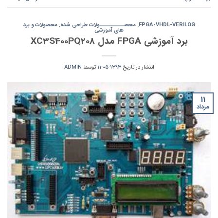
FPGA-VHDL-VERILOG
,
محصــــــــــولات طراحی شده
,
محصولات و برد
های آموزشی
برد آموزشی FPGA مدل XC3S400PQ208
انتشار در تاریخ
1393-05-11
توسط
ADMIN
11
مرداد