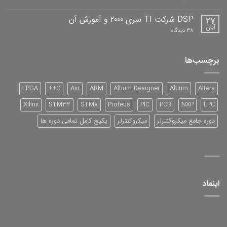
دیباگران
دانلود
نرم
افزار
DSP شرکت TI سری 2000 و آموزش آن
27
آبان
برای
38 دیدگاه
DSP
شرکت
TI
سری
برچسب‌ها
2000
و
آموزش
آن
FPGA
C++
Avr
ARM
Altium Designer
Altium
Altera
Xilinx
STM32
STM8
Proteus
PIC
PCB
NXP
LPC
دوره جامع میکروکنترلر
میکروکنترلر
پکیج کامل تمامی دوره ها
اینماد