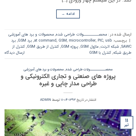
کنند. در این سیستم چهار ورودی […]
ادامه
→
ارسال شده در :
محصــــــــــولات طراحی شده
,
محصولات و برد های آموزشی
|
برچسب:
usb
,
PIC
,
microcontroller
,
GSM
,
at command
,
برد GSM
,
برد
SAWC
,
شبکه اترنت
,
ماژول GSM
,
پروژه GSM
,
کنترل از طریق GSM
,
کنترل از
طریق شبکه
,
کنترل با GSM
ارسال دیدگاه
محصــــــــــولات طراحی شده
,
محصولات و برد های آموزشی
پروژه های صنعتی و تجاری الکترونیکی و
طراحی مدار چاپی و غیره
انتشار در تاریخ
1393-04-11
توسط
ADMIN
11
تیر