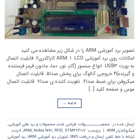
تصویر برد آموزشی ARM را در شکل زیر مشاهده می کنید
امکانات روی برد آموزشی ARM: 1. LCD کاراکتری2. قابلیت اتصال
به پورت USB3. انواع سنسور (گاز، نور، دما، مادون قرمز فرستنده
و گیرنده)4 خروجی آنالوگ برای پخش صدا5. قابلیت اتصال
میکروفن برای ضبط صدا6. تقویت کننده ی صدا7. قابلیت اتصال
موس و صفحه کلید […]
ادامه
→
ارسال شده در :
محصــــــــــولات طراحی شده
,
محصولات و برد های آموزشی
,
میکروکنترلر ARM
|
برچسب:
STM32F107
,
RFID
,
Nokia N96
,
ARM
,
اترنت
,
ارتباط با خط تلفن
,
ارسال و دریافت SMS
,
اینورتر
,
برد آموزشی ARM
,
برد آموزشی