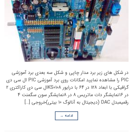
در شکل های زیر برد مدار چاپی و شکل سه بعدی برد آموزشی
PIC را مشاهده نمایید امکانات روی برد آموزشی PIC ال سی دی
گرافیکی با ابعاد 128 در 64 با درایور KS0108ال سی دی کاراکتری 2
در 16نمایشگر دات ماتریس 8 در 8نمایشگر سون سگمنت 4
رقمیمبدل DAC (دیجیتال به آنالوگ 10 بیتی)خروجی […]
ادامه
→