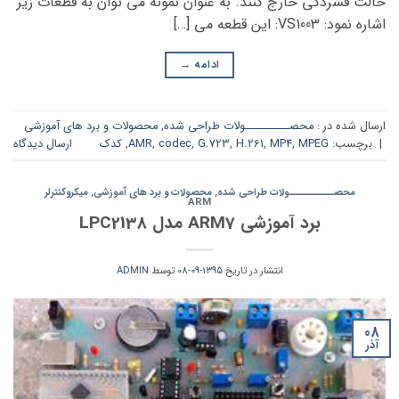
حالت فشردگی خارج کنند. به عنوان نمونه می توان به قطعات زیر
اشاره نمود: VS1003: این قطعه می […]
ادامه
→
ارسال شده در :
محصــــــــــولات طراحی شده
,
محصولات و برد های آموزشی
|
برچسب:
MPEG
,
MP4
,
H.261
,
G.723
,
codec
,
AMR
,
کدک
ارسال دیدگاه
محصــــــــــولات طراحی شده
,
محصولات و برد های آموزشی
,
میکروکنترلر
ARM
برد آموزشی ARM7 مدل LPC2138
انتشار در تاریخ
1395-09-08
توسط
ADMIN
08
آذر