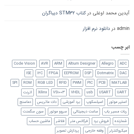
آیدین محمد اوغلی
در
کتاب STM32 دیباگران
admin
در
دانلود نرم افزار
ابر چسب
Code Vision
AVR
ARM
Altium Designer
Allegro
ADC
ISE
I2C
FPGA
EEPROM
DSP
Dotmatrix
DAC
SPI
ROM
RGB LED
RFID
PWM
PIC
PCB
MATLAB
UART
USART
usb
VHDL
VS1003
Xilinx
اترنت
استپر موتور
اسیلسکوپ
برد آموزشی
دات ماتریس
دماسنج
ربات مسیر یاب
ساعت دیجیتالی
سروو موتور
سون سگمنت
شمارنده
فروش برد
فرکانس متر
فلاشر
ماشین حساب
میکروکنترلر
وقفه خارجی
پردازش تصویر