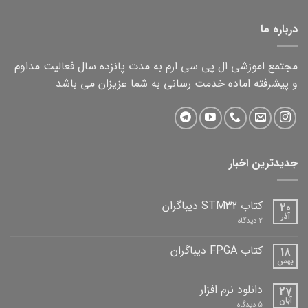
2,000,000 تومان.
1,500,000 تومان.
درباره ما
مجتمع اموزشی ال پی سی ارم به مدت پانزده سال فعالیت مداوم
و پیشرفته اماده خدمت رسانی به شما عزیزان می باشد
جدیدترین اخبار
کتاب STM32 دیباگران
20
آذر
برای
2 دیدگاه
کتاب
STM32
دیباگران
کتاب FPGA دیباگران
18
بهمن
هیچ
دیدگاهی
برای
ثبت
دانلود نرم افزار
27
کتاب
نشده
FPGA
آبان
برای
5 دیدگاه