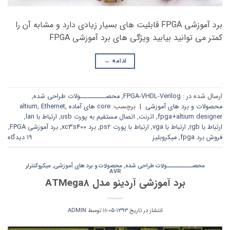
برد آموزشی FPGA قابلیت های بسیار زیادی دارد و مشابه آن را
کمتر می توانید بیابید ویژگی های برد آموزشی FPGA
ادامه
→
ارسال شده در :
FPGA-VHDL-Verilog
,
محصــــــــــولات طراحی شده
,
محصولات و برد های آموزشی
|
برچسب:
core های آماده altium
,
Ethernet
,
fpga+altium designer
,
اترنت
,
اتصال مستقیم به پورت usb
,
ارتباط با lan
,
ارتباط با rgb
,
ارتباط با vga
,
ارتباط با پورت ps2
,
برد xc3s400
,
برد آموزشی FPGA
,
فروش برد fpga
,
میکروبلیز
19 دیدگاه
محصــــــــــولات طراحی شده
,
محصولات و برد های آموزشی
,
میکروکنترلر
AVR
برد آموزشی آردینو مدل ATMega8
انتشار در تاریخ
1393-05-11
توسط
ADMIN