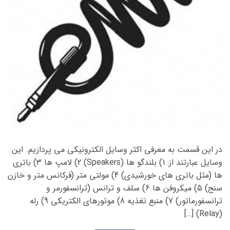
در این قسمت به معرفی اکثر وسایل الکترونیکی می پردازیم. این
وسایل عبارتند از: 1) بلندگو ها (Speakers) 2) لامپ ها 3) باتری
ها (مثل باتری های خورشیدی) 4) مولتی متر (فرکانس متر و خازن
سنج) 5) میکروفن ها 6) سلف و ترانس (ترانسفورمر و
ترانسفورماتور) 7) منبع تغذیه 8) موتورهای الکتریکی 9) رله
(Relay) […]