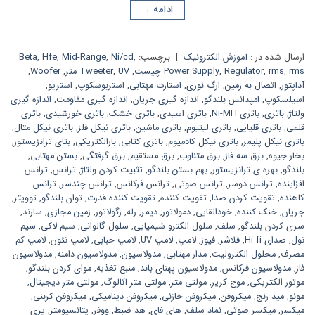
ادامه
→
ارسال شده در :
آموزش الکترونیک
|
برچسب:
,
Ni/cd
,
Mid-Range
,
Hfe
,
Beta
rms چیست
,
rms
,
Regulator
,
Power Supply
,
UV متر
,
Tweeter
,
Woofer
,
آداپتور
,
اتصال به زمین
,
ارگ نوری
,
استارت مهتابی
,
استربوسکوپ
,
استریو
,
اسیلسکوپ
,
امپدانس بلندگو
,
اندازه گیری جریان
,
اندازه گیری مقاومت
,
اندازه گیری
ولتاژ
,
باتری
,
باتری Ni-MH
,
باتری اسیدی
,
باتری خشک
,
باتری خورشیدی
,
باتری
قلمی
,
باتری قلیایی
,
باتری لیتیوم
,
باتری ماشین
,
باتری نیکل فلز
,
باتری نیکل متال
,
باتری نیکل پلیمر
,
باتری نیکل کادمیوم
,
باتری کتابی
,
بارالکتریکی
,
بتای ترانزیستور
,
بخار جیوه
,
برق سه فاز
,
برق متناوب
,
برق مستقیم
,
برق گرفتگی
,
بستن مهتابی
,
بلندگو
,
بهره ی ترانزیستور
,
بهم بستن بلندگو
,
تثبیت کردن ولتاژ
,
ترانس
,
ترانس
افزاینده
,
ترانس دوسر
,
ترانس صوتی
,
ترانس فرکانس
,
ترانس چندسر
,
ترانس
کاهنده
,
تقویت کردن صدا
,
تقویت کننده
,
تقویت کننده قدرت
,
توان بلندگو
,
توویتر
,
جریان
,
خنک کننده
,
خودالقایی
,
دمولاتور
,
دیمر
,
رله
,
رگولاتور
,
زمین مجازی
,
سارند
,
سری کردن بلندگو
,
سلف
,
سلول الکترو شیمیایی
,
سلول گالوانی
,
سیم لاکی
,
سیم
نول
,
صدای Hi-fi
,
فلاشر
,
فیوز
,
لامپ
,
لامپ UV
,
لامپ حبابی
,
لامپ نئون
,
لامپ کم
مصرف
,
محلول الکترولیت
,
مدار مهتابی
,
مدولاسیون
,
مدولاسیون دامنه
,
مدولاسیون
فاز
,
مدولاسیون فرکانس
,
مدولاسیون پهنای باند
,
منبع تغذیه
,
موای کردن بلندگو
,
موتور الکتریکی
,
موج کریر
,
مولتی متر
,
مولتی متر آنالوگ
,
مولتی متر دیجیتال
,
مونو
,
مید رنج
,
میکروفن
,
میکروفن خازنی
,
میکروفن دینامیکی
,
میکروفن کربنی
,
میکسر
,
میکسر صوتی
,
نماد سلف
,
های فای
,
هد ضبط
,
ووفر
,
پتانسیومتر
,
پری