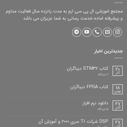
مجتمع اموزشی ال پی سی ارم به مدت پانزده سال فعالیت مداوم
و پیشرفته اماده خدمت رسانی به شما عزیزان می باشد
جدیدترین اخبار
کتاب STM32 دیباگران
20
آذر
برای
2 دیدگاه
کتاب
STM32
دیباگران
کتاب FPGA دیباگران
18
بهمن
هیچ
دیدگاهی
برای
ثبت
دانلود نرم افزار
27
کتاب
نشده
FPGA
آبان
برای
5 دیدگاه
دیباگران
دانلود
نرم
افزار
DSP شرکت TI سری 2000 و آموزش آن
27
آبان