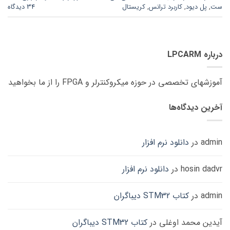
ست
,
پل دیود
,
کاربرد ترانس
,
کریستال
34 دیدگاه
درباره LPCARM
آموزشهای تخصصی در حوزه میکروکنترلر و FPGA را از ما بخواهید
آخرین دیدگاه‌ها
admin
در
دانلود نرم افزار
hosin dadvr
در
دانلود نرم افزار
admin
در
کتاب STM32 دیباگران
آیدین محمد اوغلی
در
کتاب STM32 دیباگران