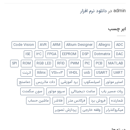
admin
در
دانلود نرم افزار
ابر چسب
Code Vision
AVR
ARM
Altium Designer
Allegro
ADC
ISE
I2C
FPGA
EEPROM
DSP
Dotmatrix
DAC
SPI
ROM
RGB LED
RFID
PWM
PIC
PCB
MATLAB
UART
USART
usb
VHDL
VS1003
Xilinx
اترنت
استپر موتور
اسیلسکوپ
برد آموزشی
دات ماتریس
دماسنج
ربات مسیر یاب
ساعت دیجیتالی
سروو موتور
سون سگمنت
شمارنده
فروش برد
فرکانس متر
فلاشر
ماشین حساب
میکروکنترلر
وقفه خارجی
پردازش تصویر