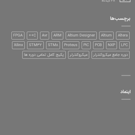
برای
38 دیدگاه
DSP
شرکت
TI
سری
برچسب‌ها
2000
و
آموزش
آن
FPGA
C++
Avr
ARM
Altium Designer
Altium
Altera
Xilinx
STM32
STM8
Proteus
PIC
PCB
NXP
LPC
دوره جامع میکروکنترلر
میکروکنترلر
پکیج کامل تمامی دوره ها
اینماد