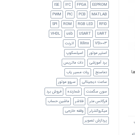
ISE
I2C
FPGA
EEPROM
PWM
PIC
PCB
MATLAB
SPI
ROM
RGB LED
RFID
VHDL
usb
USART
UART
VS1003
Xilinx
اترنت
استپر موتور
اسیلسکوپ
برد آموزشی
دات ماتریس
 (Speakers) 2) لامپ ها
دماسنج
ربات مسیر یاب
ساعت دیجیتالی
سروو موتور
سون سگمنت
شمارنده
فروش برد
فرکانس متر
فلاشر
ماشین حساب
میکروکنترلر
وقفه خارجی
پردازش تصویر
,
ن
,