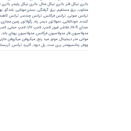
باتری نیکل فلز
,
باتری نیکل متال
,
باتری نیکل پلیمر
,
باتری ن
متناوب
,
برق مستقیم
,
برق گرفتگی
,
بستن مهتابی
,
بلندگو
,
به
ترانس صوتی
,
ترانس فرکانس
,
ترانس چندسر
,
ترانس کاهند
کننده
,
خودالقایی
,
دمولاتور
,
دیمر
,
رله
,
رگولاتور
,
زمین مجازی
,
صدای Hi-fi
,
فلاشر
,
فیوز
,
لامپ
,
لامپ UV
,
لامپ حبابی
,
لامپ
مدولاسیون فاز
,
مدولاسیون فرکانس
,
مدولاسیون پهنای باند
,
مولتی متر دیجیتال
,
مونو
,
مید رنج
,
میکروفن
,
میکروفن خازن
ووفر
,
پتانسیومتر
,
پری ست
,
پل دیود
,
کاربرد ترانس
,
کریستا