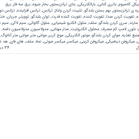
یکل کادمیوم
,
باتری کتابی
,
بارالکتریکی
,
بتای ترانزیستور
,
بخار جیوه
,
برق سه فاز
,
برق
ره ی ترانزیستور
,
بهم بستن بلندگو
,
تثبیت کردن ولتاژ
,
ترانس
,
ترانس افزاینده
,
ترانس دو
ه
,
تقویت کردن صدا
,
تقویت کننده
,
تقویت کننده قدرت
,
توان بلندگو
,
توویتر
,
جریان
,
خن
سارند
,
سری کردن بلندگو
,
سلف
,
سلول الکترو شیمیایی
,
سلول گالوانی
,
سیم لاکی
,
سیم ن
 نئون
,
لامپ کم مصرف
,
محلول الکترولیت
,
مدار مهتابی
,
مدولاسیون
,
مدولاسیون دامنه
,
منبع تغذیه
,
موای کردن بلندگو
,
موتور الکتریکی
,
موج کریر
,
مولتی متر
,
مولتی متر آنالوگ
,
ی
,
میکروفن دینامیکی
,
میکروفن کربنی
,
میکسر
,
میکسر صوتی
,
نماد سلف
,
های فای
,
هد ض
ل
34 دیدگاه