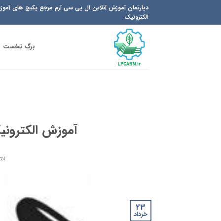
Ski
دپارتمان آموزش آنلاین ال پی سی آرم مرجع پکیچ های آمو
t
الکترونیک
conten
برگ نخست
آموزش الکترونی
انت
23
خرداد