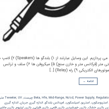
در این قسمت به معرفی اکثر وسایل الکترونیکی می پردازیم. این وسایل عبارتند از: 1) بلندگو ها
3) باتری ها (مثل باتری های خورشیدی) 4) مولتی متر (فرکانس متر و خازن سنج) 5) میکروفن ها 6) سلف و ترانس
ادامه
→
Regulato
,
Power Supply
,
Ni/cd
,
Mid-Range
,
Hfe
,
Beta
,
UV متر
,
Tweeter
استربوسکوپ
,
استریو
,
اسیلسکوپ
,
امپدانس بلندگو
,
اندازه گیری جریان
,
اندازه گیری
دی
,
باتری خشک
,
باتری خورشیدی
,
باتری قلمی
,
باتری قلیایی
,
باتری لیتیوم
,
باتری ماشی