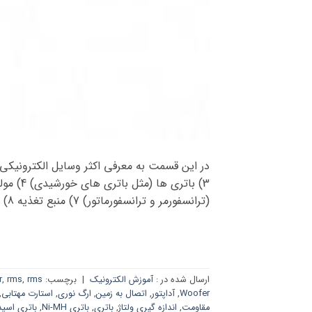
(ترانسفورمر و ترانسفورماتور) 7) منبع تغذیه 8) موتورهای الکتریکی 9) رله (Relay) […]
ارسال شده در :
آموزش الکترونیک
|
برچسب:
rms چیست
,
rms
,
r
Woofer
,
آداپتور
,
اتصال به زمین
,
ارگ نوری
,
استارت مهتابی
,
مقاومت
,
اندازه گیری ولتاژ
,
باتری
,
باتری Ni-MH
,
باتری اسی