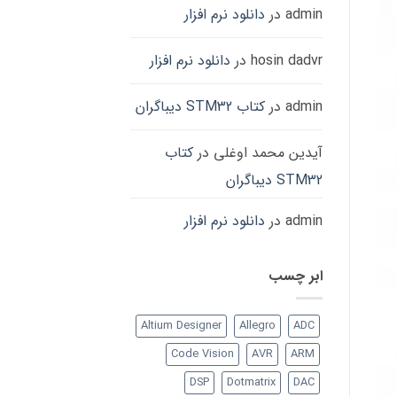
admin
در
دانلود نرم افزار
hosin dadvr
در
دانلود نرم افزار
admin
در
کتاب STM32 دیباگران
آیدین محمد اوغلی
در
کتاب
STM32 دیباگران
admin
در
دانلود نرم افزار
ابر چسب
Altium Designer
Allegro
ADC
Code Vision
AVR
ARM
DSP
Dotmatrix
DAC