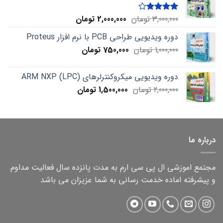
Current
Original
3,000,000
تومان
2,000,000
تومان
Rated
4.00
out
price
price
of 5
دوره ویدیویی طراحی PCB با نرم افزار Proteus
is:
was:
Current
Original
1,000,000
تومان
750,000
3,000,000 تومان.
تومان
2,000,000 تومان.
price
price
is:
was:
دوره ویدیویی میکروکنترلرهای ARM NXP (LPC)
1,000,000 تومان.
750,000 تومان.
Current
Original
2,000,000
تومان
1,500,000
تومان
price
price
is:
was:
2,000,000 تومان.
1,500,000 تومان.
درباره ما
مجتمع اموزشی ال پی سی ارم به مدت پانزده سال فعالیت مداوم
و پیشرفته اماده خدمت رسانی به شما عزیزان می باشد