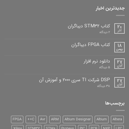
جدیدترین اخبار
کتاب STM32 دیباگران
20
آذر
برای
2 دیدگاه
کتاب
STM32
دیباگران
کتاب FPGA دیباگران
18
بهمن
هیچ
دیدگاهی
برای
ثبت
دانلود نرم افزار
27
کتاب
نشده
FPGA
آبان
برای
5 دیدگاه
دیباگران
دانلود
نرم
افزار
DSP شرکت TI سری 2000 و آموزش آن
27
آبان
برای
38 دیدگاه
DSP
شرکت
TI
سری
برچسب‌ها
2000
و
آموزش
آن
FPGA
C++
Avr
ARM
Altium Designer
Altium
Altera
Xilinx
STM32
STM8
Proteus
PIC
PCB
NXP
LPC