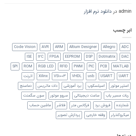
admin
در
دانلود نرم افزار
ابر چسب
Code Vision
AVR
ARM
Altium Designer
Allegro
ADC
ISE
I2C
FPGA
EEPROM
DSP
Dotmatrix
DAC
SPI
ROM
RGB LED
RFID
PWM
PIC
PCB
MATLAB
UART
USART
usb
VHDL
VS1003
Xilinx
اترنت
استپر موتور
اسیلسکوپ
برد آموزشی
دات ماتریس
دماسنج
ربات مسیر یاب
ساعت دیجیتالی
سروو موتور
سون سگمنت
شمارنده
فروش برد
فرکانس متر
فلاشر
ماشین حساب
میکروکنترلر
وقفه خارجی
پردازش تصویر