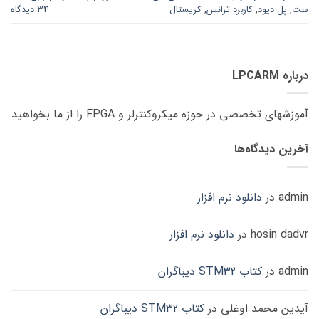
ست
,
پل دیود
,
کاربرد ترانس
,
کریستال
34 دیدگاه
درباره LPCARM
آموزشهای تخصصی در حوزه میکروکنترلر و FPGA را از ما بخواهید
آخرین دیدگاه‌ها
admin
در
دانلود نرم افزار
hosin dadvr
در
دانلود نرم افزار
admin
در
کتاب STM32 دیباگران
آیدین محمد اوغلی
در
کتاب STM32 دیباگران