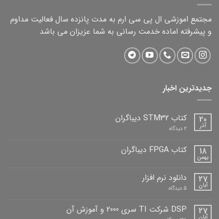
مجتمع اموزشی ال پی سی ارم به مدت پانزده سال فعالیت مداوم
و پیشرفته اماده خدمت رسانی به شما عزیزان می باشد
جدیدترین اخبار
کتاب STM32 دیباگران
20
آذر
برای
2 دیدگاه
کتاب
STM32
دیباگران
کتاب FPGA دیباگران
18
بهمن
هیچ
دیدگاهی
برای
ثبت
دانلود نرم افزار
27
کتاب
نشده
FPGA
آبان
برای
5 دیدگاه
دیباگران
دانلود
نرم
افزار
DSP شرکت TI سری 2000 و آموزش آن
27
آبان