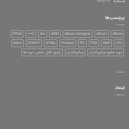
برای
38 دیدگاه
DSP
شرکت
TI
سری
برچسب‌ها
2000
و
آموزش
آن
FPGA
C++
Avr
ARM
Altium Designer
Altium
Altera
Xilinx
STM32
STM8
Proteus
PIC
PCB
NXP
LPC
دوره جامع میکروکنترلر
میکروکنترلر
پکیج کامل تمامی دوره ها
اینماد