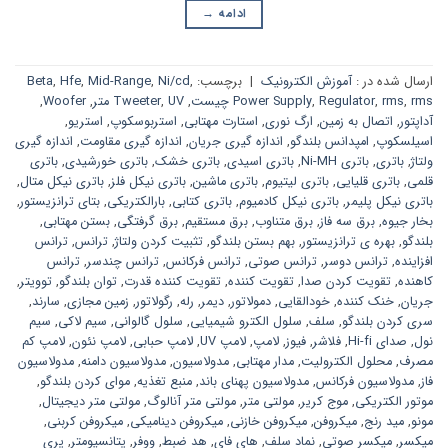
ادامه
→
ارسال شده در :
آموزش الکترونیک
|
برچسب:
,
Ni/cd
,
Mid-Range
,
Hfe
,
Beta
rms چیست
,
rms
,
Regulator
,
Power Supply
,
UV متر
,
Tweeter
,
Woofer
,
آداپتور
,
اتصال به زمین
,
ارگ نوری
,
استارت مهتابی
,
استربوسکوپ
,
استریو
,
اسیلسکوپ
,
امپدانس بلندگو
,
اندازه گیری جریان
,
اندازه گیری مقاومت
,
اندازه گیری
ولتاژ
,
باتری
,
باتری Ni-MH
,
باتری اسیدی
,
باتری خشک
,
باتری خورشیدی
,
باتری
قلمی
,
باتری قلیایی
,
باتری لیتیوم
,
باتری ماشین
,
باتری نیکل فلز
,
باتری نیکل متال
,
باتری نیکل پلیمر
,
باتری نیکل کادمیوم
,
باتری کتابی
,
بارالکتریکی
,
بتای ترانزیستور
,
بخار جیوه
,
برق سه فاز
,
برق متناوب
,
برق مستقیم
,
برق گرفتگی
,
بستن مهتابی
,
بلندگو
,
بهره ی ترانزیستور
,
بهم بستن بلندگو
,
تثبیت کردن ولتاژ
,
ترانس
,
ترانس
افزاینده
,
ترانس دوسر
,
ترانس صوتی
,
ترانس فرکانس
,
ترانس چندسر
,
ترانس
کاهنده
,
تقویت کردن صدا
,
تقویت کننده
,
تقویت کننده قدرت
,
توان بلندگو
,
توویتر
,
جریان
,
خنک کننده
,
خودالقایی
,
دمولاتور
,
دیمر
,
رله
,
رگولاتور
,
زمین مجازی
,
سارند
,
سری کردن بلندگو
,
سلف
,
سلول الکترو شیمیایی
,
سلول گالوانی
,
سیم لاکی
,
سیم
نول
,
صدای Hi-fi
,
فلاشر
,
فیوز
,
لامپ
,
لامپ UV
,
لامپ حبابی
,
لامپ نئون
,
لامپ کم
مصرف
,
محلول الکترولیت
,
مدار مهتابی
,
مدولاسیون
,
مدولاسیون دامنه
,
مدولاسیون
فاز
,
مدولاسیون فرکانس
,
مدولاسیون پهنای باند
,
منبع تغذیه
,
موای کردن بلندگو
,
موتور الکتریکی
,
موج کریر
,
مولتی متر
,
مولتی متر آنالوگ
,
مولتی متر دیجیتال
,
مونو
,
مید رنج
,
میکروفن
,
میکروفن خازنی
,
میکروفن دینامیکی
,
میکروفن کربنی
,
میکسر
,
میکسر صوتی
,
نماد سلف
,
های فای
,
هد ضبط
,
ووفر
,
پتانسیومتر
,
پری