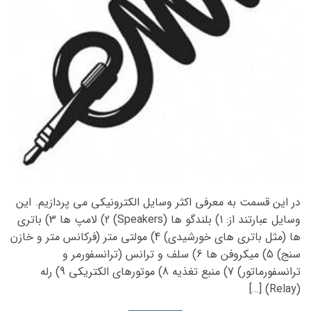
در این قسمت به معرفی اکثر وسایل الکترونیکی می پردازیم. این
وسایل عبارتند از: 1) بلندگو ها (Speakers) 2) لامپ ها 3) باتری
ها (مثل باتری های خورشیدی) 4) مولتی متر (فرکانس متر و خازن
سنج) 5) میکروفن ها 6) سلف و ترانس (ترانسفورمر و
ترانسفورماتور) 7) منبع تغذیه 8) موتورهای الکتریکی 9) رله
(Relay) […]