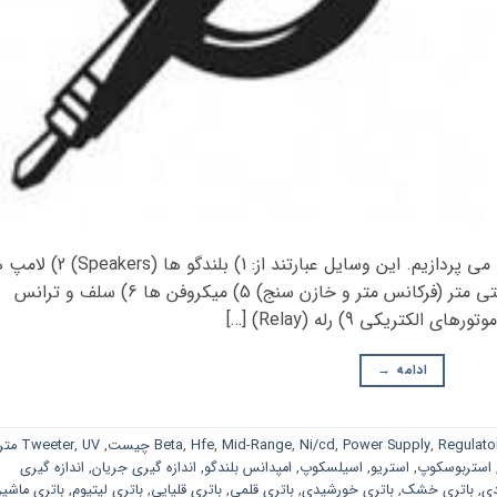
در این قسمت به معرفی اکثر وسایل الکترونیکی می پردازیم. این وسایل عبارتند از: 1) بلندگو ها
3) باتری ها (مثل باتری های خورشیدی) 4) مولتی متر (فرکانس متر و خازن سنج) 5) میکروفن ها 6) سلف و ترانس
ادامه
→
Regulato
,
Power Supply
,
Ni/cd
,
Mid-Range
,
Hfe
,
Beta
,
UV متر
,
Tweeter
استربوسکوپ
,
استریو
,
اسیلسکوپ
,
امپدانس بلندگو
,
اندازه گیری جریان
,
اندازه گیری
دی
,
باتری خشک
,
باتری خورشیدی
,
باتری قلمی
,
باتری قلیایی
,
باتری لیتیوم
,
باتری ماشی