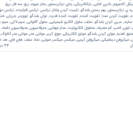
یکل کادمیوم
,
باتری کتابی
,
بارالکتریکی
,
بتای ترانزیستور
,
بخار جیوه
,
برق سه فاز
,
برق
ره ی ترانزیستور
,
بهم بستن بلندگو
,
تثبیت کردن ولتاژ
,
ترانس
,
ترانس افزاینده
,
ترانس دو
ه
,
تقویت کردن صدا
,
تقویت کننده
,
تقویت کننده قدرت
,
توان بلندگو
,
توویتر
,
جریان
,
خن
سارند
,
سری کردن بلندگو
,
سلف
,
سلول الکترو شیمیایی
,
سلول گالوانی
,
سیم لاکی
,
سیم ن
 نئون
,
لامپ کم مصرف
,
محلول الکترولیت
,
مدار مهتابی
,
مدولاسیون
,
مدولاسیون دامنه
,
منبع تغذیه
,
موای کردن بلندگو
,
موتور الکتریکی
,
موج کریر
,
مولتی متر
,
مولتی متر آنالوگ
,
ی
,
میکروفن دینامیکی
,
میکروفن کربنی
,
میکسر
,
میکسر صوتی
,
نماد سلف
,
های فای
,
هد ض
ل
34 دیدگاه