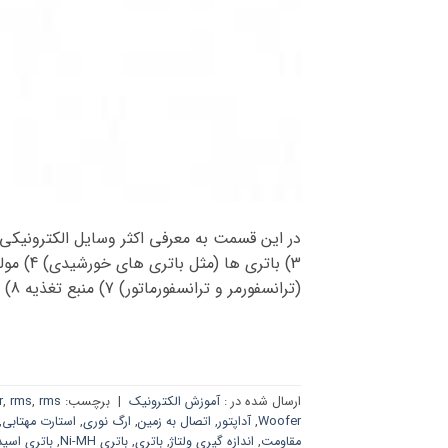
(ترانسفورمر و ترانسفورماتور) 7) منبع تغذیه 8) موتورهای الکتریکی 9) رله (Relay) […]
ارسال شده در :
آموزش الکترونیک
|
برچسب:
rms چیست
,
rms
,
r
Woofer
,
آداپتور
,
اتصال به زمین
,
ارگ نوری
,
استارت مهتابی
,
مقاومت
,
اندازه گیری ولتاژ
,
باتری
,
باتری Ni-MH
,
باتری اسی