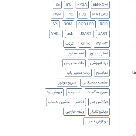
ISE
I2C
FPGA
EEPROM
PWM
PIC
PCB
MATLAB
SPI
ROM
RGB LED
RFID
VHDL
usb
USART
UART
VS1003
Xilinx
اترنت
استپر موتور
اسیلسکوپ
برد آموزشی
دات ماتریس
 (Speakers) 2) لامپ ها
دماسنج
ربات مسیر یاب
ساعت دیجیتالی
سروو موتور
سون سگمنت
شمارنده
فروش برد
فرکانس متر
فلاشر
ماشین حساب
میکروکنترلر
وقفه خارجی
پردازش تصویر
,
ن
,