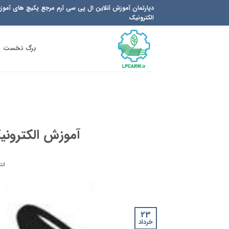
Ski
دپارتمان آموزش آنلاین ال پی سی آرم مرجع پکیچ های آمو
t
الکترونیک
conten
برگ نخست
آموزش الکترونی
انت
23
خرداد