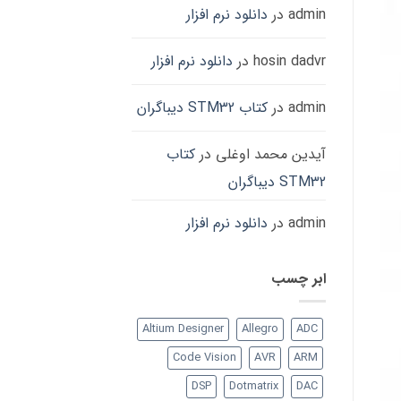
admin
در
دانلود نرم افزار
hosin dadvr
در
دانلود نرم افزار
admin
در
کتاب STM32 دیباگران
آیدین محمد اوغلی
در
کتاب
STM32 دیباگران
admin
در
دانلود نرم افزار
ابر چسب
Altium Designer
Allegro
ADC
Code Vision
AVR
ARM
DSP
Dotmatrix
DAC