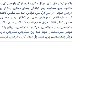
باتری نیکل فلز
,
باتری نیکل متال
,
باتری نیکل پلیمر
,
باتری ن
متناوب
,
برق مستقیم
,
برق گرفتگی
,
بستن مهتابی
,
بلندگو
,
به
ترانس صوتی
,
ترانس فرکانس
,
ترانس چندسر
,
ترانس کاهند
کننده
,
خودالقایی
,
دمولاتور
,
دیمر
,
رله
,
رگولاتور
,
زمین مجازی
,
صدای Hi-fi
,
فلاشر
,
فیوز
,
لامپ
,
لامپ UV
,
لامپ حبابی
,
لامپ
مدولاسیون فاز
,
مدولاسیون فرکانس
,
مدولاسیون پهنای باند
,
مولتی متر دیجیتال
,
مونو
,
مید رنج
,
میکروفن
,
میکروفن خازن
ووفر
,
پتانسیومتر
,
پری ست
,
پل دیود
,
کاربرد ترانس
,
کریستا