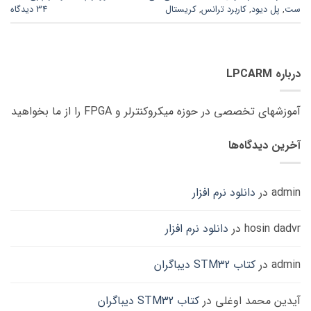
ست
,
پل دیود
,
کاربرد ترانس
,
کریستال
34 دیدگاه
درباره LPCARM
آموزشهای تخصصی در حوزه میکروکنترلر و FPGA را از ما بخواهید
آخرین دیدگاه‌ها
admin
در
دانلود نرم افزار
hosin dadvr
در
دانلود نرم افزار
admin
در
کتاب STM32 دیباگران
آیدین محمد اوغلی
در
کتاب STM32 دیباگران