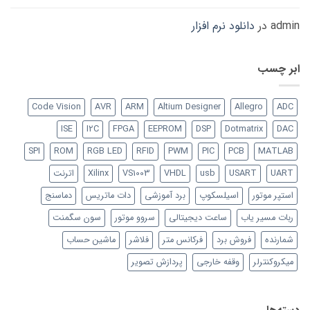
admin
در
دانلود نرم افزار
ابر چسب
Code Vision
AVR
ARM
Altium Designer
Allegro
ADC
ISE
I2C
FPGA
EEPROM
DSP
Dotmatrix
DAC
SPI
ROM
RGB LED
RFID
PWM
PIC
PCB
MATLAB
UART
USART
usb
VHDL
VS1003
Xilinx
اترنت
استپر موتور
اسیلسکوپ
برد آموزشی
دات ماتریس
دماسنج
ربات مسیر یاب
ساعت دیجیتالی
سروو موتور
سون سگمنت
شمارنده
فروش برد
فرکانس متر
فلاشر
ماشین حساب
میکروکنترلر
وقفه خارجی
پردازش تصویر