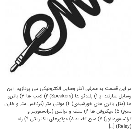
در این قسمت به معرفی اکثر وسایل الکترونیکی می پردازیم. این
وسایل عبارتند از: 1) بلندگو ها (Speakers) 2) لامپ ها 3) باتری
ها (مثل باتری های خورشیدی) 4) مولتی متر (فرکانس متر و خازن
سنج) 5) میکروفن ها 6) سلف و ترانس (ترانسفورمر و
ترانسفورماتور) 7) منبع تغذیه 8) موتورهای الکتریکی 9) رله
(Relay) […]