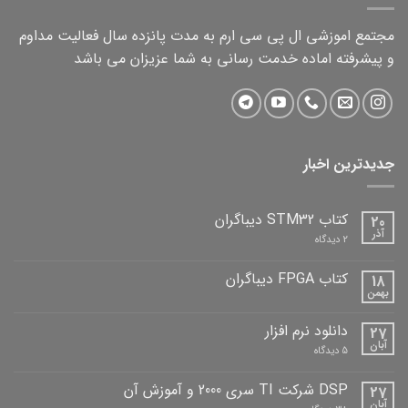
مجتمع اموزشی ال پی سی ارم به مدت پانزده سال فعالیت مداوم
و پیشرفته اماده خدمت رسانی به شما عزیزان می باشد
جدیدترین اخبار
کتاب STM32 دیباگران
20
آذر
برای
2 دیدگاه
کتاب
STM32
دیباگران
کتاب FPGA دیباگران
18
بهمن
هیچ
دیدگاهی
برای
ثبت
دانلود نرم افزار
27
کتاب
نشده
FPGA
آبان
برای
5 دیدگاه
دیباگران
دانلود
نرم
افزار
DSP شرکت TI سری 2000 و آموزش آن
27
آبان