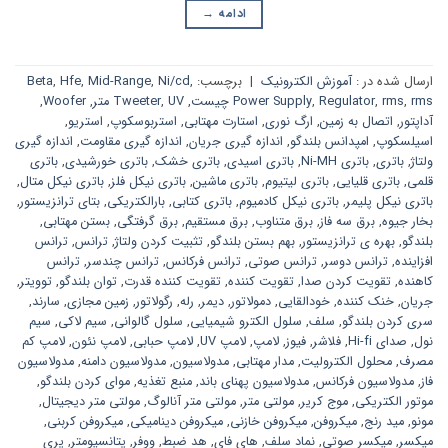
ادامه
→
ارسال شده در :
آموزش الکترونیک
|
برچسب:
,
Ni/cd
,
Mid-Range
,
Hfe
,
Beta
rms چیست
,
rms
,
Regulator
,
Power Supply
,
UV متر
,
Tweeter
,
Woofer
,
آداپتور
,
اتصال به زمین
,
ارگ نوری
,
استارت مهتابی
,
استربوسکوپ
,
استریو
,
اسیلسکوپ
,
امپدانس بلندگو
,
اندازه گیری جریان
,
اندازه گیری مقاومت
,
اندازه گیری
ولتاژ
,
باتری
,
باتری Ni-MH
,
باتری اسیدی
,
باتری خشک
,
باتری خورشیدی
,
باتری
قلمی
,
باتری قلیایی
,
باتری لیتیوم
,
باتری ماشین
,
باتری نیکل فلز
,
باتری نیکل متال
,
باتری نیکل پلیمر
,
باتری نیکل کادمیوم
,
باتری کتابی
,
بارالکتریکی
,
بتای ترانزیستور
,
بخار جیوه
,
برق سه فاز
,
برق متناوب
,
برق مستقیم
,
برق گرفتگی
,
بستن مهتابی
,
بلندگو
,
بهره ی ترانزیستور
,
بهم بستن بلندگو
,
تثبیت کردن ولتاژ
,
ترانس
,
ترانس
افزاینده
,
ترانس دوسر
,
ترانس صوتی
,
ترانس فرکانس
,
ترانس چندسر
,
ترانس
کاهنده
,
تقویت کردن صدا
,
تقویت کننده
,
تقویت کننده قدرت
,
توان بلندگو
,
توویتر
,
جریان
,
خنک کننده
,
خودالقایی
,
دمولاتور
,
دیمر
,
رله
,
رگولاتور
,
زمین مجازی
,
سارند
,
سری کردن بلندگو
,
سلف
,
سلول الکترو شیمیایی
,
سلول گالوانی
,
سیم لاکی
,
سیم
نول
,
صدای Hi-fi
,
فلاشر
,
فیوز
,
لامپ
,
لامپ UV
,
لامپ حبابی
,
لامپ نئون
,
لامپ کم
مصرف
,
محلول الکترولیت
,
مدار مهتابی
,
مدولاسیون
,
مدولاسیون دامنه
,
مدولاسیون
فاز
,
مدولاسیون فرکانس
,
مدولاسیون پهنای باند
,
منبع تغذیه
,
موای کردن بلندگو
,
موتور الکتریکی
,
موج کریر
,
مولتی متر
,
مولتی متر آنالوگ
,
مولتی متر دیجیتال
,
مونو
,
مید رنج
,
میکروفن
,
میکروفن خازنی
,
میکروفن دینامیکی
,
میکروفن کربنی
,
میکسر
,
میکسر صوتی
,
نماد سلف
,
های فای
,
هد ضبط
,
ووفر
,
پتانسیومتر
,
پری