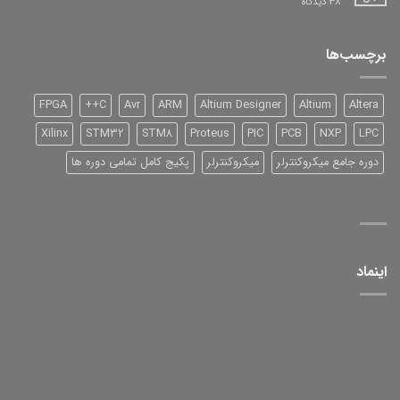
برای
38 دیدگاه
DSP
شرکت
TI
سری
برچسب‌ها
2000
و
آموزش
آن
FPGA
C++
Avr
ARM
Altium Designer
Altium
Altera
Xilinx
STM32
STM8
Proteus
PIC
PCB
NXP
LPC
دوره جامع میکروکنترلر
میکروکنترلر
پکیج کامل تمامی دوره ها
اینماد