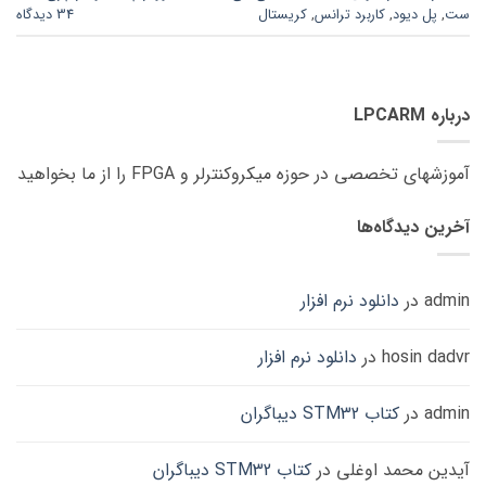
ست
,
پل دیود
,
کاربرد ترانس
,
کریستال
34 دیدگاه
درباره LPCARM
آموزشهای تخصصی در حوزه میکروکنترلر و FPGA را از ما بخواهید
آخرین دیدگاه‌ها
admin
در
دانلود نرم افزار
hosin dadvr
در
دانلود نرم افزار
admin
در
کتاب STM32 دیباگران
آیدین محمد اوغلی
در
کتاب STM32 دیباگران