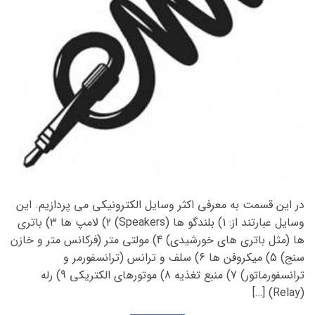
در این قسمت به معرفی اکثر وسایل الکترونیکی می پردازیم. این
وسایل عبارتند از: 1) بلندگو ها (Speakers) 2) لامپ ها 3) باتری
ها (مثل باتری های خورشیدی) 4) مولتی متر (فرکانس متر و خازن
سنج) 5) میکروفن ها 6) سلف و ترانس (ترانسفورمر و
ترانسفورماتور) 7) منبع تغذیه 8) موتورهای الکتریکی 9) رله
(Relay) […]