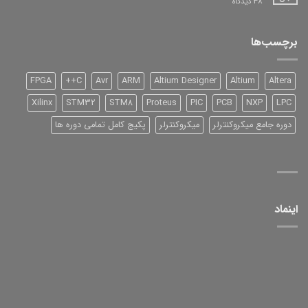
برای
38 دیدگاه
DSP
شرکت
TI
سری
برچسب‌ها
2000
و
آموزش
آن
FPGA
C++
Avr
ARM
Altium Designer
Altium
Altera
Xilinx
STM32
STM8
Proteus
PIC
PCB
NXP
LPC
دوره جامع میکروکنترلر
میکروکنترلر
پکیج کامل تمامی دوره ها
اینماد