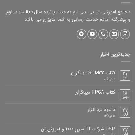
مجتمع اموزشی ال پی سی ارم به مدت پانزده سال فعالیت مداوم
و پیشرفته اماده خدمت رسانی به شما عزیزان می باشد
جدیدترین اخبار
کتاب STM32 دیباگران
20
آذر
برای
2 دیدگاه
کتاب
STM32
دیباگران
کتاب FPGA دیباگران
18
بهمن
هیچ
دیدگاهی
برای
ثبت
دانلود نرم افزار
27
کتاب
نشده
FPGA
آبان
برای
5 دیدگاه
دیباگران
دانلود
نرم
افزار
DSP شرکت TI سری 2000 و آموزش آن
27
آبان