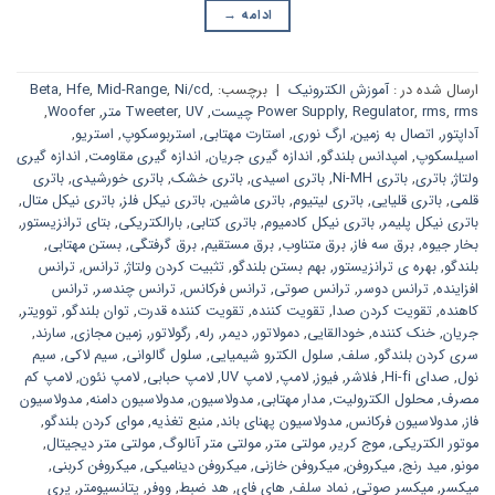
ادامه
→
ارسال شده در :
آموزش الکترونیک
|
برچسب:
,
Ni/cd
,
Mid-Range
,
Hfe
,
Beta
rms چیست
,
rms
,
Regulator
,
Power Supply
,
UV متر
,
Tweeter
,
Woofer
,
آداپتور
,
اتصال به زمین
,
ارگ نوری
,
استارت مهتابی
,
استربوسکوپ
,
استریو
,
اسیلسکوپ
,
امپدانس بلندگو
,
اندازه گیری جریان
,
اندازه گیری مقاومت
,
اندازه گیری
ولتاژ
,
باتری
,
باتری Ni-MH
,
باتری اسیدی
,
باتری خشک
,
باتری خورشیدی
,
باتری
قلمی
,
باتری قلیایی
,
باتری لیتیوم
,
باتری ماشین
,
باتری نیکل فلز
,
باتری نیکل متال
,
باتری نیکل پلیمر
,
باتری نیکل کادمیوم
,
باتری کتابی
,
بارالکتریکی
,
بتای ترانزیستور
,
بخار جیوه
,
برق سه فاز
,
برق متناوب
,
برق مستقیم
,
برق گرفتگی
,
بستن مهتابی
,
بلندگو
,
بهره ی ترانزیستور
,
بهم بستن بلندگو
,
تثبیت کردن ولتاژ
,
ترانس
,
ترانس
افزاینده
,
ترانس دوسر
,
ترانس صوتی
,
ترانس فرکانس
,
ترانس چندسر
,
ترانس
کاهنده
,
تقویت کردن صدا
,
تقویت کننده
,
تقویت کننده قدرت
,
توان بلندگو
,
توویتر
,
جریان
,
خنک کننده
,
خودالقایی
,
دمولاتور
,
دیمر
,
رله
,
رگولاتور
,
زمین مجازی
,
سارند
,
سری کردن بلندگو
,
سلف
,
سلول الکترو شیمیایی
,
سلول گالوانی
,
سیم لاکی
,
سیم
نول
,
صدای Hi-fi
,
فلاشر
,
فیوز
,
لامپ
,
لامپ UV
,
لامپ حبابی
,
لامپ نئون
,
لامپ کم
مصرف
,
محلول الکترولیت
,
مدار مهتابی
,
مدولاسیون
,
مدولاسیون دامنه
,
مدولاسیون
فاز
,
مدولاسیون فرکانس
,
مدولاسیون پهنای باند
,
منبع تغذیه
,
موای کردن بلندگو
,
موتور الکتریکی
,
موج کریر
,
مولتی متر
,
مولتی متر آنالوگ
,
مولتی متر دیجیتال
,
مونو
,
مید رنج
,
میکروفن
,
میکروفن خازنی
,
میکروفن دینامیکی
,
میکروفن کربنی
,
میکسر
,
میکسر صوتی
,
نماد سلف
,
های فای
,
هد ضبط
,
ووفر
,
پتانسیومتر
,
پری