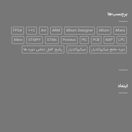
DSP
شرکت
TI
سری
برچسب‌ها
2000
و
آموزش
آن
FPGA
C++
Avr
ARM
Altium Designer
Altium
Altera
Xilinx
STM32
STM8
Proteus
PIC
PCB
NXP
LPC
دوره جامع میکروکنترلر
میکروکنترلر
پکیج کامل تمامی دوره ها
اینماد