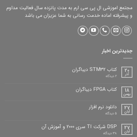
مجتمع اموزشی ال پی سی ارم به مدت پانزده سال فعالیت مداوم
و پیشرفته اماده خدمت رسانی به شما عزیزان می باشد
جدیدترین اخبار
کتاب STM32 دیباگران
20
آذر
برای
2 دیدگاه
کتاب
STM32
دیباگران
کتاب FPGA دیباگران
18
بهمن
هیچ
دیدگاهی
برای
ثبت
دانلود نرم افزار
27
کتاب
نشده
FPGA
آبان
برای
5 دیدگاه
دیباگران
دانلود
نرم
افزار
DSP شرکت TI سری 2000 و آموزش آن
27
آبان
برای
38 دیدگاه