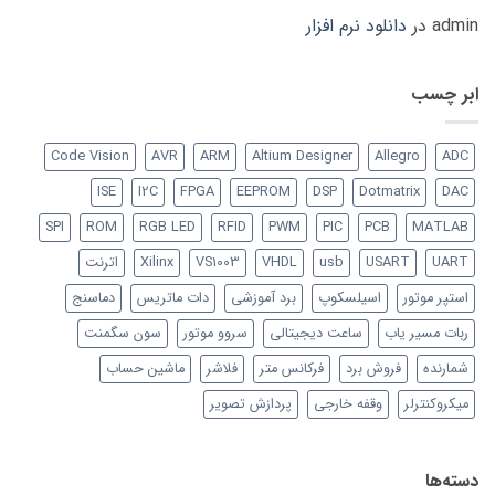
admin
در
دانلود نرم افزار
ابر چسب
Code Vision
AVR
ARM
Altium Designer
Allegro
ADC
ISE
I2C
FPGA
EEPROM
DSP
Dotmatrix
DAC
SPI
ROM
RGB LED
RFID
PWM
PIC
PCB
MATLAB
UART
USART
usb
VHDL
VS1003
Xilinx
اترنت
استپر موتور
اسیلسکوپ
برد آموزشی
دات ماتریس
دماسنج
ربات مسیر یاب
ساعت دیجیتالی
سروو موتور
سون سگمنت
شمارنده
فروش برد
فرکانس متر
فلاشر
ماشین حساب
میکروکنترلر
وقفه خارجی
پردازش تصویر
دسته‌ها