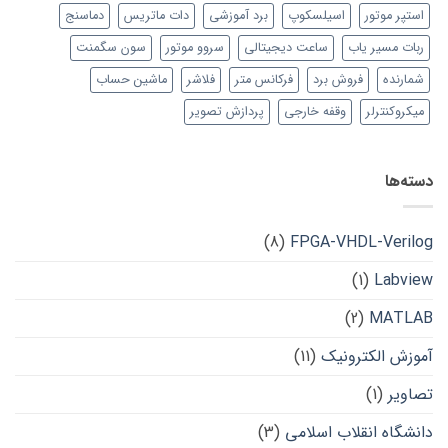
استپر موتور
اسیلسکوپ
برد آموزشی
دات ماتریس
دماسنج
ربات مسیر یاب
ساعت دیجیتالی
سروو موتور
سون سگمنت
شمارنده
فروش برد
فرکانس متر
فلاشر
ماشین حساب
میکروکنترلر
وقفه خارجی
پردازش تصویر
دسته‌ها
(8)
FPGA-VHDL-Verilog
(1)
Labview
(2)
MATLAB
آموزش الکترونیک
(11)
تصاویر
(1)
دانشگاه انقلاب اسلامی
(3)