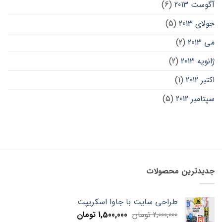
آگوست 2013
(6)
جولای 2013
(5)
می 2013
(2)
ژانویه 2013
(2)
اکتبر 2012
(1)
سپتامبر 2012
(5)
جدیدترین محصولات
طراحی سایت با جاوا اسکریپت
Current
Original
2,000,000
تومان
1,500,000
تومان