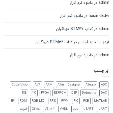
admin
در
دانلود نرم افزار
hosin dadvr
در
دانلود نرم افزار
admin
در
کتاب STM32 دیباگران
آیدین محمد اوغلی
در
کتاب STM32 دیباگران
admin
در
دانلود نرم افزار
ابر چسب
Code Vision
AVR
ARM
Altium Designer
Allegro
ADC
ISE
I2C
FPGA
EEPROM
DSP
Dotmatrix
DAC
SPI
ROM
RGB LED
RFID
PWM
PIC
PCB
MATLAB
UART
USART
usb
VHDL
VS1003
Xilinx
اترنت