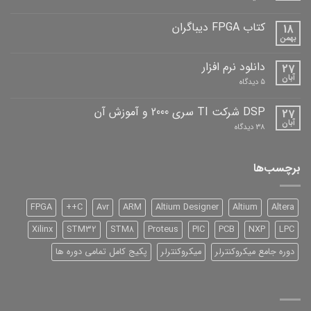
کتاب
STM32
دیباگران
کتاب FPGA دیباگران
18
بهمن
هیچ
دیدگاهی
برای
ثبت
دانلود نرم افزار
27
کتاب
نشده
FPGA
آبان
برای
5 دیدگاه
دیباگران
دانلود
نرم
افزار
DSP شرکت TI سری 2000 و آموزش آن
27
آبان
برای
38 دیدگاه
DSP
شرکت
TI
سری
برچسب‌ها
2000
و
آموزش
آن
FPGA
C++
Avr
ARM
Altium Designer
Altium
Altera
Xilinx
STM32
STM8
Proteus
PIC
PCB
NXP
LPC
دوره جامع میکروکنترلر
میکروکنترلر
پکیج کامل تمامی دوره ها