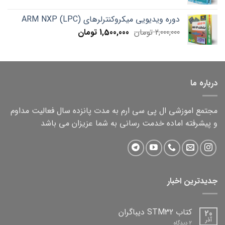
price
price
is:
was:
دوره ویدیویی میکروکنترلرهای ARM NXP (LPC)
1,000,000 تومان.
750,000 تومان.
Current
Original
2,000,000
تومان
1,500,000
تومان
price
price
is:
was:
2,000,000 تومان.
1,500,000 تومان.
درباره ما
مجتمع اموزشی ال پی سی ارم به مدت پانزده سال فعالیت مداوم
و پیشرفته اماده خدمت رسانی به شما عزیزان می باشد
جدیدترین اخبار
کتاب STM32 دیباگران
20
آذر
برای
2 دیدگاه