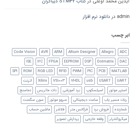
آیدین محمد اوغلی
در
کتاب STM32 دیباگران
admin
در
دانلود نرم افزار
ابر چسب
Code Vision
AVR
ARM
Altium Designer
Allegro
ADC
ISE
I2C
FPGA
EEPROM
DSP
Dotmatrix
DAC
SPI
ROM
RGB LED
RFID
PWM
PIC
PCB
MATLAB
UART
USART
usb
VHDL
VS1003
Xilinx
اترنت
استپر موتور
اسیلسکوپ
برد آموزشی
دات ماتریس
دماسنج
ربات مسیر یاب
ساعت دیجیتالی
سروو موتور
سون سگمنت
شمارنده
فروش برد
فرکانس متر
فلاشر
ماشین حساب
میکروکنترلر
وقفه خارجی
پردازش تصویر