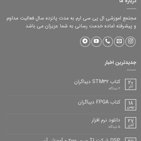
درباره ما
مجتمع اموزشی ال پی سی ارم به مدت پانزده سال فعالیت مداوم
و پیشرفته اماده خدمت رسانی به شما عزیزان می باشد
جدیدترین اخبار
کتاب STM32 دیباگران
20
آذر
برای
2 دیدگاه
کتاب
STM32
دیباگران
کتاب FPGA دیباگران
18
بهمن
هیچ
دیدگاهی
برای
ثبت
دانلود نرم افزار
27
کتاب
نشده
FPGA
آبان
برای
5 دیدگاه
دیباگران
دانلود
نرم
افزار
DSP شرکت TI سری 2000 و آموزش آن