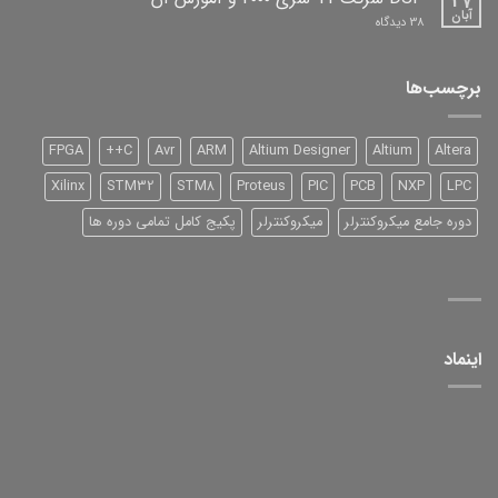
27
آبان
برای
38 دیدگاه
DSP
شرکت
TI
سری
برچسب‌ها
2000
و
آموزش
آن
FPGA
C++
Avr
ARM
Altium Designer
Altium
Altera
Xilinx
STM32
STM8
Proteus
PIC
PCB
NXP
LPC
دوره جامع میکروکنترلر
میکروکنترلر
پکیج کامل تمامی دوره ها
اینماد