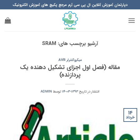
Ski
دپارتمان آموزش آنلاین ال پی سی آرم مرجع پکیچ های آموزش الکترونیک
t
conten
آرشیو برچسب های:
SRAM
میکروکنترلر AVR
مقاله (فصل اول اجزای تشکیل دهنده یک
پردازنده)
انتشار در تاریخ
1393-03-14
توسط
ADMIN
14
خرداد