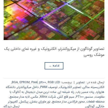
تصاویر گوناگون از میکروکنترلر، الکترونیک و غیره نمای داخلی یک
موشک روسی
ادامه
→
ارسال شده در :
تصاویر
|
برچسب:
RGB LED
,
pt100
,
Pixel
,
EPROM
,
BGA
,
الکتریسیته ساکن
,
تصاویر الکترونیک
,
توصیف PWM
,
داخل میکروکنترلر
,
دانشگاه
هاروارد
,
ربات مسیر یاب
,
رله شیشه ای
,
ساده ترین مبدل دیجیتال به آنالوگ با
مقاومت
,
سنسور PT100
,
سیم قلع کش
,
شرکت Xilinx
,
عکس
,
لایه مدار مجتمع
,
محفظه قطعات
,
محور فرکانس
,
مدار مجتمع
,
نور ماورای بنفش
,
پیکسل
,
کامپیوتر
خانگی
,
گوناگون
ارسال دیدگاه