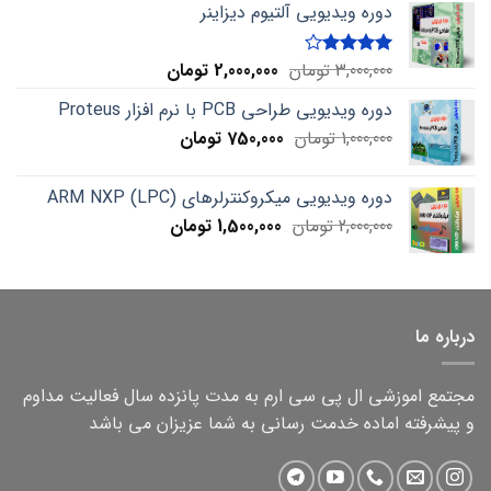
دوره ویدیویی آلتیوم دیزاینر
Current
Original
3,000,000
تومان
2,000,000
تومان
Rated
4.00
out
price
price
of 5
دوره ویدیویی طراحی PCB با نرم افزار Proteus
is:
was:
Current
Original
1,000,000
تومان
750,000
3,000,000 تومان.
تومان
2,000,000 تومان.
price
price
is:
was:
دوره ویدیویی میکروکنترلرهای ARM NXP (LPC)
1,000,000 تومان.
750,000 تومان.
Current
Original
2,000,000
تومان
1,500,000
تومان
price
price
is:
was:
2,000,000 تومان.
1,500,000 تومان.
درباره ما
مجتمع اموزشی ال پی سی ارم به مدت پانزده سال فعالیت مداوم
و پیشرفته اماده خدمت رسانی به شما عزیزان می باشد