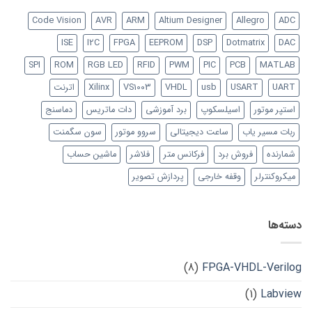
Code Vision
AVR
ARM
Altium Designer
Allegro
ADC
ISE
I2C
FPGA
EEPROM
DSP
Dotmatrix
DAC
SPI
ROM
RGB LED
RFID
PWM
PIC
PCB
MATLAB
UART
USART
usb
VHDL
VS1003
Xilinx
اترنت
استپر موتور
اسیلسکوپ
برد آموزشی
دات ماتریس
دماسنج
ربات مسیر یاب
ساعت دیجیتالی
سروو موتور
سون سگمنت
شمارنده
فروش برد
فرکانس متر
فلاشر
ماشین حساب
میکروکنترلر
وقفه خارجی
پردازش تصویر
دسته‌ها
(8)
FPGA-VHDL-Verilog
(1)
Labview