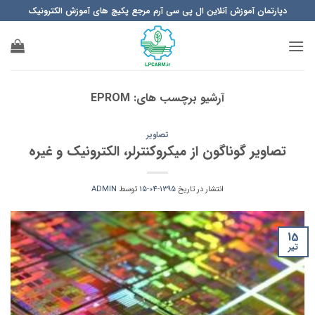
Ski
دپارتمان آموزش آنلاین ال پی سی آرم مرجع پکیچ های آموزش الکترونیک
t
conten
آرشیو برچسب های:
EPROM
تصاویر
تصاویر گوناگون از میکروکنترلر، الکترونیک و غیره
انتشار در تاریخ
1395-04-15
توسط
ADMIN
15
تیر