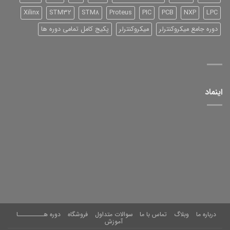
Xilinx
STM32
STM8
Proteus
PIC
PCB
NXP
LPC
دوره جامع میکروکنترلر
میکروکنترلر
پکیج کامل تمامی دوره ها
اینماد
درباره ما
وبلاگ
تماس با ما
سوالات متداول
فروشگاه
دوره هــــــــــا
آموزش