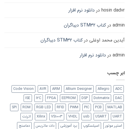
hosin dadvr
در
دانلود نرم افزار
admin
در
کتاب STM32 دیباگران
آیدین محمد اوغلی
در
کتاب STM32 دیباگران
admin
در
دانلود نرم افزار
ابر چسب
Code Vision
AVR
ARM
Altium Designer
Allegro
ADC
ISE
I2C
FPGA
EEPROM
DSP
Dotmatrix
DAC
SPI
ROM
RGB LED
RFID
PWM
PIC
PCB
MATLAB
UART
USART
usb
VHDL
VS1003
Xilinx
اترنت
استپر موتور
اسیلسکوپ
برد آموزشی
دات ماتریس
دماسنج