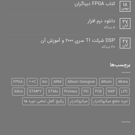
دیباگران
کتاب FPGA دیباگران
18
بهمن
هیچ
دیدگاهی
برای
ثبت
دانلود نرم افزار
27
کتاب
نشده
FPGA
آبان
برای
5 دیدگاه
دیباگران
دانلود
نرم
افزار
DSP شرکت TI سری 2000 و آموزش آن
27
آبان
برای
38 دیدگاه
DSP
شرکت
TI
سری
برچسب‌ها
2000
و
آموزش
آن
FPGA
C++
Avr
ARM
Altium Designer
Altium
Altera
Xilinx
STM32
STM8
Proteus
PIC
PCB
NXP
LPC
دوره جامع میکروکنترلر
میکروکنترلر
پکیج کامل تمامی دوره ها