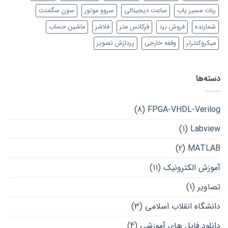
ربات مسیر یاب
ساعت دیجیتالی
سروو موتور
سون سگمنت
شمارنده
فروش برد
فرکانس متر
فلاشر
ماشین حساب
میکروکنترلر
وقفه خارجی
پردازش تصویر
دسته‌ها
(8)
FPGA-VHDL-Verilog
(1)
Labview
(2)
MATLAB
آموزش الکترونیک
(11)
تصاویر
(1)
دانشگاه انقلاب اسلامی
(3)
دانلود فایل های آموزشی
(4)