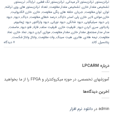
ترانزیستور
,
ترانزیستور اثر میدانی
,
ترانزیستور تک قطبی
,
ترایاک
,
تریستور
,
تشخیص مقدار خازن
,
تشخیص مقدار مقاومت
,
تعداد ترانزیستور های روی تراشه
,
توان
,
توان مقاومت
,
جریان
,
حلقه های رنگی مقاومت
,
خازن
,
خازن الکترولیت
,
خازن مولتی لایر
,
خازن پلی استر
,
دایاک
,
درصد خطای مقاومت
,
دیاک
,
دیود
,
دیود
زنر
,
دیود سیلیکونی
,
دیود شاتکی
,
دیود نورانی
,
دیود واراکتور
,
دیود ژرمانیوم
,
رادیاتور
,
سری کردن دیود
,
ظرفیت خازن
,
ظرفیت سلف
,
فاراد
,
فتو دیود
,
ماسفت
,
مدار
,
مدار مجتمع
,
مقدار خازن
,
مقدار مقاومت
,
موازی کردن دیود
,
نماد خازن
,
نماد
مقاومت
,
نیمه هادی
,
هانری
,
هیت سینک
,
وات مقاومت
,
ولتاژ
,
ولتاژ شکست
,
پتانسیل
,
کاتد
7 دیدگاه
درباره LPCARM
آموزشهای تخصصی در حوزه میکروکنترلر و FPGA را از ما بخواهید
آخرین دیدگاه‌ها
admin
در
دانلود نرم افزار