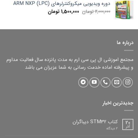
دوره ویدیویی میکروکنترلرهای ARM NXP (LPC)
1,000,000 تومان.
750,000 تومان.
Current
Original
2,000,000
تومان
1,500,000
تومان
price
price
is:
was:
2,000,000 تومان.
1,500,000 تومان.
درباره ما
مجتمع اموزشی ال پی سی ارم به مدت پانزده سال فعالیت مداوم
و پیشرفته اماده خدمت رسانی به شما عزیزان می باشد
جدیدترین اخبار
کتاب STM32 دیباگران
20
آذر
برای
2 دیدگاه
کتاب
STM32