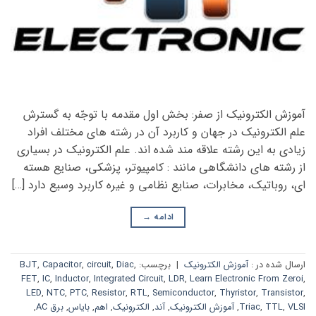
آموزش الکترونیک از صفر: بخش اول مقدمه با توجّه به گسترش
علم الکترونیک در جهان و کاربرد آن در رشته های مختلف افراد
زیادی به این رشته علاقه مند شده اند. علم الکترونیک در بسیاری
از رشته های دانشگاهی مانند : کامپیوتر، پزشکی، صنایع هسته
ای، روباتیک، مخابرات، صنایع نظامی و غیره کاربرد وسیع دارد […]
ادامه
→
ارسال شده در :
آموزش الکترونیک
|
برچسب:
,
Diac
,
circuit
,
Capacitor
,
BJT
FET
,
IC
,
Inductor
,
Integrated Circuit
,
LDR
,
Learn Electronic From Zeroi
,
LED
,
NTC
,
PTC
,
Resistor
,
RTL
,
Semiconductor
,
Thyristor
,
Transistor
,
VLSI
,
TTL
,
Triac
,
آموزش الکترونیک
,
آند
,
الکترونیک
,
اهم
,
بایاس
,
برق AC
,