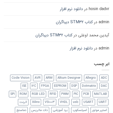
hosin dadvr
در
دانلود نرم افزار
admin
در
کتاب STM32 دیباگران
آیدین محمد اوغلی
در
کتاب STM32 دیباگران
admin
در
دانلود نرم افزار
ابر چسب
Code Vision
AVR
ARM
Altium Designer
Allegro
ADC
ISE
I2C
FPGA
EEPROM
DSP
Dotmatrix
DAC
SPI
ROM
RGB LED
RFID
PWM
PIC
PCB
MATLAB
UART
USART
usb
VHDL
VS1003
Xilinx
اترنت
استپر موتور
اسیلسکوپ
برد آموزشی
دات ماتریس
دماسنج