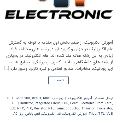
آموزش الکترونیک از صفر: بخش اول مقدمه با توجّه به گسترش
علم الکترونیک در جهان و کاربرد آن در رشته های مختلف افراد
زیادی به این رشته علاقه مند شده اند. علم الکترونیک در بسیاری
از رشته های دانشگاهی مانند : کامپیوتر، پزشکی، صنایع هسته
ای، روباتیک، مخابرات، صنایع نظامی و غیره کاربرد وسیع دارد […]
ادامه
→
ارسال شده در :
آموزش الکترونیک
|
برچسب:
,
Diac
,
circuit
,
Capacitor
,
BJT
FET
,
IC
,
Inductor
,
Integrated Circuit
,
LDR
,
Learn Electronic From Zeroi
,
LED
,
NTC
,
PTC
,
Resistor
,
RTL
,
Semiconductor
,
Thyristor
,
Transistor
,
VLSI
,
TTL
,
Triac
,
آموزش الکترونیک
,
آند
,
الکترونیک
,
اهم
,
بایاس
,
برق AC
,