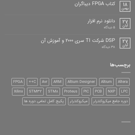
دیباگران
کتاب FPGA دیباگران
18
بهمن
هیچ
دیدگاهی
برای
ثبت
دانلود نرم افزار
27
کتاب
نشده
FPGA
آبان
برای
5 دیدگاه
دیباگران
دانلود
نرم
افزار
DSP شرکت TI سری 2000 و آموزش آن
27
آبان
برای
38 دیدگاه
DSP
شرکت
TI
سری
برچسب‌ها
2000
و
آموزش
آن
FPGA
C++
Avr
ARM
Altium Designer
Altium
Altera
Xilinx
STM32
STM8
Proteus
PIC
PCB
NXP
LPC
دوره جامع میکروکنترلر
میکروکنترلر
پکیج کامل تمامی دوره ها