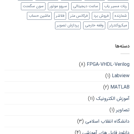
ربات مسیر یاب
ساعت دیجیتالی
سروو موتور
سون سگمنت
شمارنده
فروش برد
فرکانس متر
فلاشر
ماشین حساب
میکروکنترلر
وقفه خارجی
پردازش تصویر
دسته‌ها
(8)
FPGA-VHDL-Verilog
(1)
Labview
(2)
MATLAB
آموزش الکترونیک
(11)
تصاویر
(1)
دانشگاه انقلاب اسلامی
(3)
دانلود فایل های آموزشی
(4)