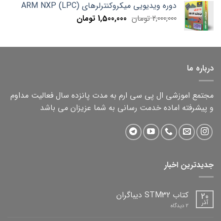
دوره ویدیویی میکروکنترلرهای ARM NXP (LPC)
1,000,000 تومان.
750,000 تومان.
Current
Original
2,000,000
تومان
1,500,000
تومان
price
price
is:
was:
2,000,000 تومان.
1,500,000 تومان.
درباره ما
مجتمع اموزشی ال پی سی ارم به مدت پانزده سال فعالیت مداوم
و پیشرفته اماده خدمت رسانی به شما عزیزان می باشد
جدیدترین اخبار
کتاب STM32 دیباگران
20
آذر
برای
2 دیدگاه
کتاب
STM32