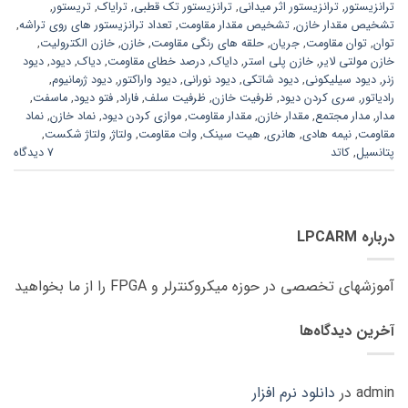
ترانزیستور
,
ترانزیستور اثر میدانی
,
ترانزیستور تک قطبی
,
ترایاک
,
تریستور
,
تشخیص مقدار خازن
,
تشخیص مقدار مقاومت
,
تعداد ترانزیستور های روی تراشه
,
توان
,
توان مقاومت
,
جریان
,
حلقه های رنگی مقاومت
,
خازن
,
خازن الکترولیت
,
خازن مولتی لایر
,
خازن پلی استر
,
دایاک
,
درصد خطای مقاومت
,
دیاک
,
دیود
,
دیود
زنر
,
دیود سیلیکونی
,
دیود شاتکی
,
دیود نورانی
,
دیود واراکتور
,
دیود ژرمانیوم
,
رادیاتور
,
سری کردن دیود
,
ظرفیت خازن
,
ظرفیت سلف
,
فاراد
,
فتو دیود
,
ماسفت
,
مدار
,
مدار مجتمع
,
مقدار خازن
,
مقدار مقاومت
,
موازی کردن دیود
,
نماد خازن
,
نماد
مقاومت
,
نیمه هادی
,
هانری
,
هیت سینک
,
وات مقاومت
,
ولتاژ
,
ولتاژ شکست
,
پتانسیل
,
کاتد
7 دیدگاه
درباره LPCARM
آموزشهای تخصصی در حوزه میکروکنترلر و FPGA را از ما بخواهید
آخرین دیدگاه‌ها
admin
در
دانلود نرم افزار