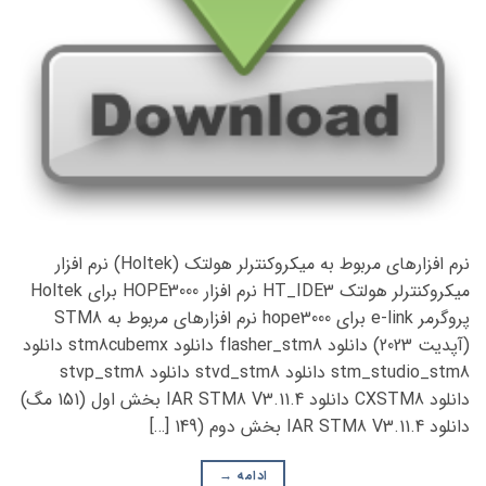
نرم افزارهای مربوط به میکروکنترلر هولتک (Holtek) نرم افزار
میکروکنترلر هولتک HT_IDE3 نرم افزار HOPE3000 برای Holtek
پروگرمر e-link برای hope3000 نرم افزارهای مربوط به STM8
(آپدیت 2023) دانلود flasher_stm8 دانلود stm8cubemx دانلود
stm_studio_stm8 دانلود stvd_stm8 دانلود stvp_stm8
دانلود CXSTM8 دانلود IAR STM8 V3.11.4 بخش اول (151 مگ)
دانلود IAR STM8 V3.11.4 بخش دوم (149 […]
ادامه
→