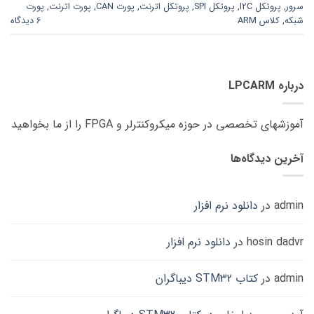
سرور
,
پروتکل I2C
,
پروتکل SPI
,
پروتکل اترنت
,
پورت CAN
,
پورت اترنت
,
پورت
شبکه
,
کلاس ARM
6 دیدگاه
درباره LPCARM
آموزشهای تخصصی در حوزه میکروکنترلر و FPGA را از ما بخواهید
آخرین دیدگاه‌ها
admin
در
دانلود نرم افزار
hosin dadvr
در
دانلود نرم افزار
admin
در
کتاب STM32 دیباگران