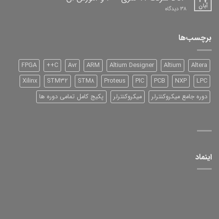
آبان
برای
38 دیدگاه
DSP
شرکت
TI
سری
برچسب‌ها
2000
و
آموزش
آن
FPGA
C++
Avr
ARM
Altium Designer
Altium
Altera
Xilinx
STM32
STM8
Proteus
PIC
PCB
NXP
LPC
دوره جامع میکروکنترلر
میکروکنترلر
پکیج کامل تمامی دوره ها
اینماد