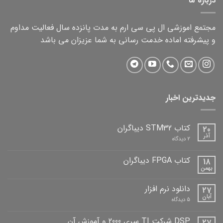
درباره ما
مجتمع اموزشی ال پی سی ارم به مدت پانزده سال فعالیت مداوم
و پیشرفته اماده خدمت رسانی به شما عزیزان می باشد
جدیدترین اخبار
کتاب STM32 دیباگران
20
آذر
برای
2 دیدگاه
کتاب
STM32
دیباگران
کتاب FPGA دیباگران
18
بهمن
هیچ
دیدگاهی
برای
ثبت
دانلود نرم افزار
27
کتاب
نشده
FPGA
آبان
برای
5 دیدگاه
دیباگران
دانلود
نرم
افزار
DSP شرکت TI سری 2000 و آموزش آن
27