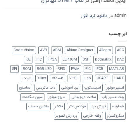
آیدین محمد اوغلی
در
کتاب STM32 دیباگران
admin
در
دانلود نرم افزار
ابر چسب
Code Vision
AVR
ARM
Altium Designer
Allegro
ADC
ISE
I2C
FPGA
EEPROM
DSP
Dotmatrix
DAC
SPI
ROM
RGB LED
RFID
PWM
PIC
PCB
MATLAB
UART
USART
usb
VHDL
VS1003
Xilinx
اترنت
استپر موتور
اسیلسکوپ
برد آموزشی
دات ماتریس
دماسنج
ربات مسیر یاب
ساعت دیجیتالی
سروو موتور
سون سگمنت
شمارنده
فروش برد
فرکانس متر
فلاشر
ماشین حساب
میکروکنترلر
وقفه خارجی
پردازش تصویر