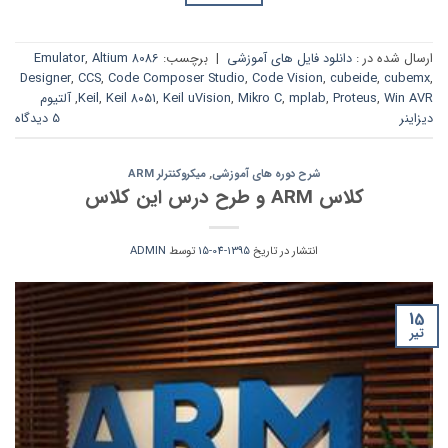
ارسال شده در :
دانلود فایل های آموزشی
|
برچسب:
8086 Emulator
Altium
,
Designer
,
CCS
,
Code Composer Studio
,
Code Vision
,
cubeide
,
cubemx
,
Win AVR
,
Proteus
,
mplab
,
Mikro C
,
Keil uVision
,
Keil 8051
,
Keil
,
آلتیوم
دیزاینر
5 دیدگاه
شرح دوره های آموزشی
,
میکروکنترلر ARM
کلاس ARM و طرح درس این کلاس
انتشار در تاریخ
1395-04-15
توسط
ADMIN
15
تیر