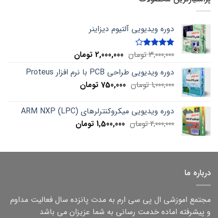
دوره ویدیویی آلتیوم دیزاینر
Current
Original
3,000,000
تومان
2,000,000
تومان
Rated
4.00
out
price
price
of 5
دوره ویدیویی طراحی PCB با نرم افزار Proteus
is:
was:
Current
Original
1,000,000
تومان
750,000
3,000,000 تومان.
تومان
2,000,000 تومان.
price
price
is:
was:
دوره ویدیویی میکروکنترلرهای ARM NXP (LPC)
1,000,000 تومان.
750,000 تومان.
Current
Original
2,000,000
تومان
1,500,000
تومان
price
price
is:
was:
2,000,000 تومان.
1,500,000 تومان.
درباره ما
مجتمع اموزشی ال پی سی ارم به مدت پانزده سال فعالیت مداوم
و پیشرفته اماده خدمت رسانی به شما عزیزان می باشد