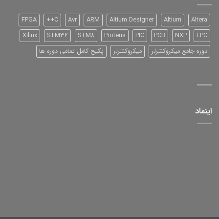
و
آموزش
آن
FPGA
C++
Avr
ARM
Altium Designer
Altium
Altera
Xilinx
STM32
STM8
Proteus
PIC
PCB
NXP
LPC
دوره جامع میکروکنترلر
میکروکنترلر
پکیج کامل تمامی دوره ها
اینماد