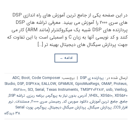
در این صفحه یکی از جامع ترین آموزش های راه اندازی DSP
های سری 2000 را آموزش می بینید. معرفی تراشه های DSP
پردازنده های DSP شبیه یک میکروکنترلر (مانند ARM) کار می
کنند و کد نویسی آنها به زبان C و اسمبلی است با این تفاوت که
جهت پردازش سیگنال های دیجیتال بهینه تر […]
ادامه
→
ارسال شده در :
پردازنده ی DSP
|
برچسب:
Code Composer
,
Boot
,
ADC
Studio
,
DSP
,
DSP281x
,
EALLOW
,
GPAMUX
,
GpioMuxRegs
,
OMAP
,
Proteus
,
rts2800
,
SCI
,
Serial
,
Texas Instruments
,
TMS320F2812
,
usb
,
Verilog
,
XDS560
,
XDS510
,
VHDL
,
آدرس
,
بدون نیاز به پروگرمر
,
برنامه ریزی
,
تراشه DSP
,
جامع
,
جامع ترین آموزش
,
دانلود سورس کد
,
رجیستر
,
سری 2000
,
مستندات
,
نرم
افزار CCS
,
پردازش سیگنال
,
پردازش سیگنال دیجیتال
,
پروگرمر
,
پورت Serial
38 دیدگاه