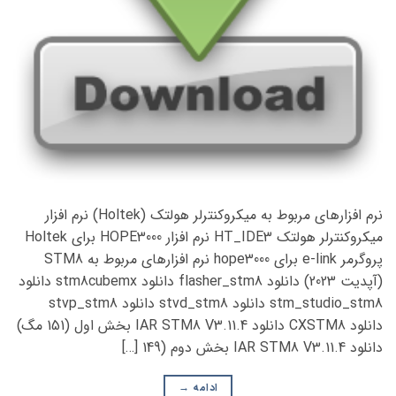
نرم افزارهای مربوط به میکروکنترلر هولتک (Holtek) نرم افزار
میکروکنترلر هولتک HT_IDE3 نرم افزار HOPE3000 برای Holtek
پروگرمر e-link برای hope3000 نرم افزارهای مربوط به STM8
(آپدیت 2023) دانلود flasher_stm8 دانلود stm8cubemx دانلود
stm_studio_stm8 دانلود stvd_stm8 دانلود stvp_stm8
دانلود CXSTM8 دانلود IAR STM8 V3.11.4 بخش اول (151 مگ)
دانلود IAR STM8 V3.11.4 بخش دوم (149 […]
ادامه
→