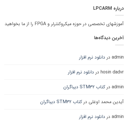
درباره LPCARM
آموزشهای تخصصی در حوزه میکروکنترلر و FPGA را از ما بخواهید
آخرین دیدگاه‌ها
admin
در
دانلود نرم افزار
hosin dadvr
در
دانلود نرم افزار
admin
در
کتاب STM32 دیباگران
آیدین محمد اوغلی
در
کتاب STM32 دیباگران
admin
در
دانلود نرم افزار