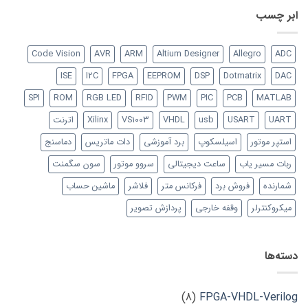
ابر چسب
Code Vision
AVR
ARM
Altium Designer
Allegro
ADC
ISE
I2C
FPGA
EEPROM
DSP
Dotmatrix
DAC
SPI
ROM
RGB LED
RFID
PWM
PIC
PCB
MATLAB
UART
USART
usb
VHDL
VS1003
Xilinx
اترنت
استپر موتور
اسیلسکوپ
برد آموزشی
دات ماتریس
دماسنج
ربات مسیر یاب
ساعت دیجیتالی
سروو موتور
سون سگمنت
شمارنده
فروش برد
فرکانس متر
فلاشر
ماشین حساب
میکروکنترلر
وقفه خارجی
پردازش تصویر
دسته‌ها
(8)
FPGA-VHDL-Verilog