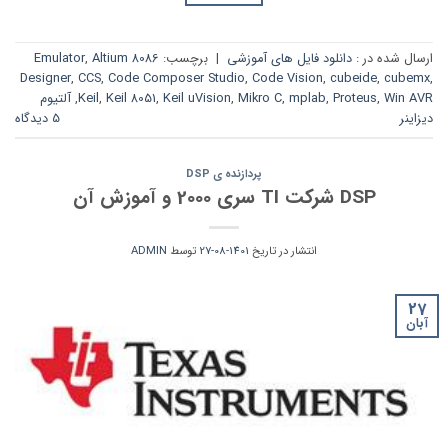
ارسال شده در :
دانلود فایل های آموزشی
|
برچسب:
8086 Emulator
Altium
,
Designer
,
CCS
,
Code Composer Studio
,
Code Vision
,
cubeide
,
cubemx
,
Win AVR
,
Proteus
,
mplab
,
Mikro C
,
Keil uVision
,
Keil 8051
,
Keil
,
آلتیوم
دیزاینر
5 دیدگاه
پردازنده ی DSP
DSP شرکت TI سری 2000 و آموزش آن
انتشار در تاریخ
1401-08-27
توسط
ADMIN
27
آبان