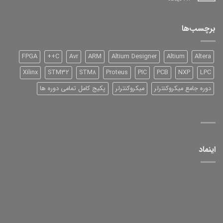
DSP
شرکت
TI
سری
برچسب‌ها
2000
و
آموزش
آن
FPGA
C++
Avr
ARM
Altium Designer
Altium
Altera
Xilinx
STM32
STM8
Proteus
PIC
PCB
NXP
LPC
دوره جامع میکروکنترلر
میکروکنترلر
پکیج کامل تمامی دوره ها
اینماد