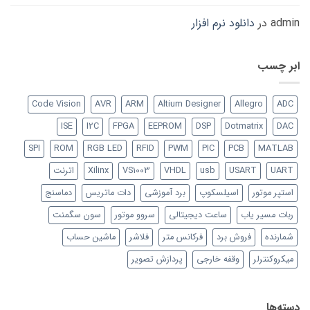
admin
در
دانلود نرم افزار
ابر چسب
Code Vision
AVR
ARM
Altium Designer
Allegro
ADC
ISE
I2C
FPGA
EEPROM
DSP
Dotmatrix
DAC
SPI
ROM
RGB LED
RFID
PWM
PIC
PCB
MATLAB
UART
USART
usb
VHDL
VS1003
Xilinx
اترنت
استپر موتور
اسیلسکوپ
برد آموزشی
دات ماتریس
دماسنج
ربات مسیر یاب
ساعت دیجیتالی
سروو موتور
سون سگمنت
شمارنده
فروش برد
فرکانس متر
فلاشر
ماشین حساب
میکروکنترلر
وقفه خارجی
پردازش تصویر
دسته‌ها