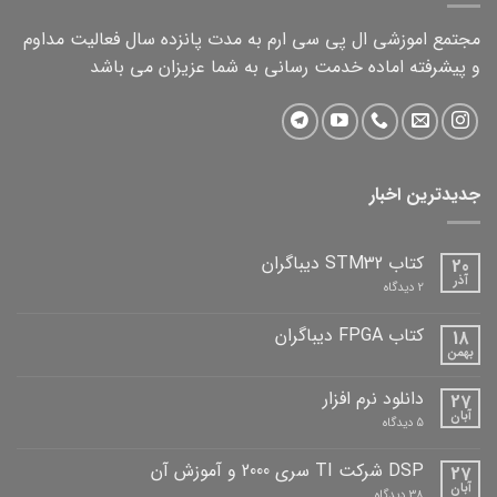
مجتمع اموزشی ال پی سی ارم به مدت پانزده سال فعالیت مداوم
و پیشرفته اماده خدمت رسانی به شما عزیزان می باشد
جدیدترین اخبار
کتاب STM32 دیباگران
20
آذر
برای
2 دیدگاه
کتاب
STM32
دیباگران
کتاب FPGA دیباگران
18
بهمن
هیچ
دیدگاهی
برای
ثبت
دانلود نرم افزار
27
کتاب
نشده
FPGA
آبان
برای
5 دیدگاه
دیباگران
دانلود
نرم
افزار
DSP شرکت TI سری 2000 و آموزش آن
27
آبان
برای
38 دیدگاه