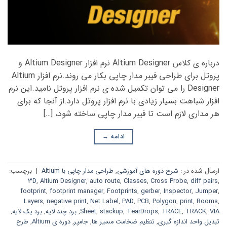
درباره ی کلاس Altium Designer نرم افزار Altium Designer و
پروتل برای طراحی فیبر مدار چاپی بکار می روند.نرم افزار Altium
Designer را می توان تکمیل شده ی نرم افزار پروتل نامید.این نرم
افزار شباهت بسیار زیادی با نرم افزار پروتل دارد.از آنجا که برای
هر مداری لازم است تا فیبر مدار چاپی ساخته شود، […]
ادامه
→
ارسال شده در :
شرح دوره های آموزشی
,
طراحی مدار چاپی با Altium
|
برچسب:
3D
,
Altium Designer
,
auto route
,
Classes
,
Cross Probe
,
diff pairs
,
footprint
,
footprint manager
,
Footprints
,
gerber
,
Inspector
,
Jumper
,
Layers
,
negative print
,
Net Label
,
PAD
,
PCB
,
Polygon
,
print
,
Rooms
,
VIA
,
TRACK
,
TRACE
,
TearDrops
,
stackup
,
Sheet
,
برد چند لایه
,
برد یک لایه
,
تبدیل واحد اندازه گیری
,
تنظیم ضخامت مسیر ها
,
جامپر
,
دوره ی Altium
,
طرح