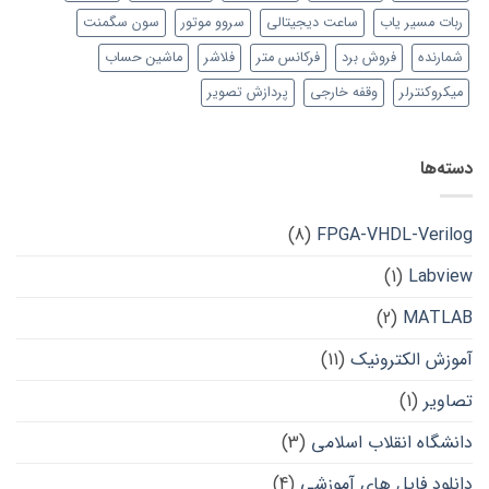
ربات مسیر یاب
ساعت دیجیتالی
سروو موتور
سون سگمنت
شمارنده
فروش برد
فرکانس متر
فلاشر
ماشین حساب
میکروکنترلر
وقفه خارجی
پردازش تصویر
دسته‌ها
(8)
FPGA-VHDL-Verilog
(1)
Labview
(2)
MATLAB
آموزش الکترونیک
(11)
تصاویر
(1)
دانشگاه انقلاب اسلامی
(3)
دانلود فایل های آموزشی
(4)