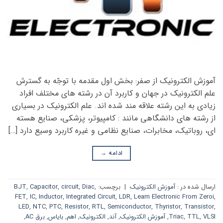
آموزش الکترونیک از صفر: بخش اول مقدمه با توجّه به گسترش
علم الکترونیک در جهان و کاربرد آن در رشته های مختلف افراد
زیادی به این رشته علاقه مند شده اند. علم الکترونیک در بسیاری
از رشته های دانشگاهی مانند : کامپیوتر، پزشکی، صنایع هسته
ای، روباتیک، مخابرات، صنایع نظامی و غیره کاربرد وسیع دارد […]
ادامه
→
ارسال شده در :
آموزش الکترونیک
|
برچسب:
,
Diac
,
circuit
,
Capacitor
,
BJT
FET
,
IC
,
Inductor
,
Integrated Circuit
,
LDR
,
Learn Electronic From Zeroi
,
LED
,
NTC
,
PTC
,
Resistor
,
RTL
,
Semiconductor
,
Thyristor
,
Transistor
,
VLSI
,
TTL
,
Triac
,
آموزش الکترونیک
,
آند
,
الکترونیک
,
اهم
,
بایاس
,
برق AC
,