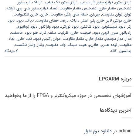
ترانزیستور
,
ترانزیستور اثر میدانی
,
ترانزیستور تک قطبی
,
ترایاک
,
تریستور
,
تشخیص مقدار خازن
,
تشخیص مقدار مقاومت
,
تعداد ترانزیستور های روی تراشه
,
توان
,
توان مقاومت
,
جریان
,
حلقه های رنگی مقاومت
,
خازن
,
خازن الکترولیت
,
خازن مولتی لایر
,
خازن پلی استر
,
دایاک
,
درصد خطای مقاومت
,
دیاک
,
دیود
,
دیود
زنر
,
دیود سیلیکونی
,
دیود شاتکی
,
دیود نورانی
,
دیود واراکتور
,
دیود ژرمانیوم
,
رادیاتور
,
سری کردن دیود
,
ظرفیت خازن
,
ظرفیت سلف
,
فاراد
,
فتو دیود
,
ماسفت
,
مدار
,
مدار مجتمع
,
مقدار خازن
,
مقدار مقاومت
,
موازی کردن دیود
,
نماد خازن
,
نماد
مقاومت
,
نیمه هادی
,
هانری
,
هیت سینک
,
وات مقاومت
,
ولتاژ
,
ولتاژ شکست
,
پتانسیل
,
کاتد
7 دیدگاه
درباره LPCARM
آموزشهای تخصصی در حوزه میکروکنترلر و FPGA را از ما بخواهید
آخرین دیدگاه‌ها
admin
در
دانلود نرم افزار