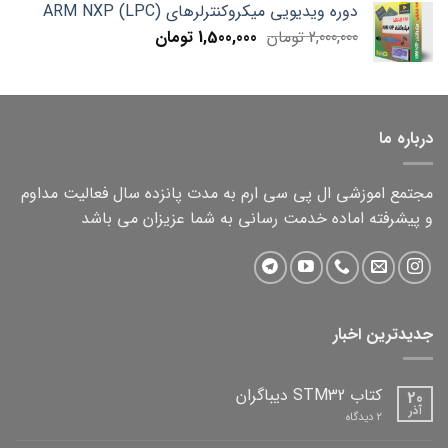
دوره ویدیویی میکروکنترلرهای ARM NXP (LPC)
1,000,000 تومان.
750,000 تومان.
Current
Original
2,000,000
تومان
1,500,000
تومان
price
price
is:
was:
2,000,000 تومان.
1,500,000 تومان.
درباره ما
مجتمع اموزشی ال پی سی ارم به مدت پانزده سال فعالیت مداوم
و پیشرفته اماده خدمت رسانی به شما عزیزان می باشد
جدیدترین اخبار
کتاب STM32 دیباگران
20
آذر
برای
2 دیدگاه
کتاب
STM32