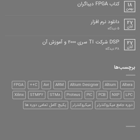
دیباگران
کتاب FPGA دیباگران
18
بهمن
هیچ
دیدگاهی
برای
ثبت
دانلود نرم افزار
27
کتاب
نشده
FPGA
آبان
برای
5 دیدگاه
دیباگران
دانلود
نرم
افزار
DSP شرکت TI سری 2000 و آموزش آن
27
آبان
برای
38 دیدگاه
DSP
شرکت
TI
سری
برچسب‌ها
2000
و
آموزش
آن
FPGA
C++
Avr
ARM
Altium Designer
Altium
Altera
Xilinx
STM32
STM8
Proteus
PIC
PCB
NXP
LPC
دوره جامع میکروکنترلر
میکروکنترلر
پکیج کامل تمامی دوره ها