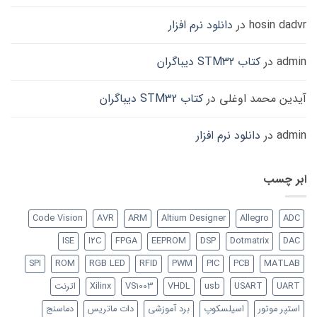
hosin dadvr
در
دانلود نرم افزار
admin
در
کتاب STM32 دیباگران
آیدین محمد اوغلی
در
کتاب STM32 دیباگران
admin
در
دانلود نرم افزار
ابر چسب
Code Vision
AVR
ARM
Altium Designer
Allegro
ADC
ISE
I2C
FPGA
EEPROM
DSP
Dotmatrix
DAC
SPI
ROM
RGB LED
RFID
PWM
PIC
PCB
MATLAB
UART
USART
usb
VHDL
VS1003
Xilinx
اترنت
استپر موتور
اسیلسکوپ
برد آموزشی
دات ماتریس
دماسنج