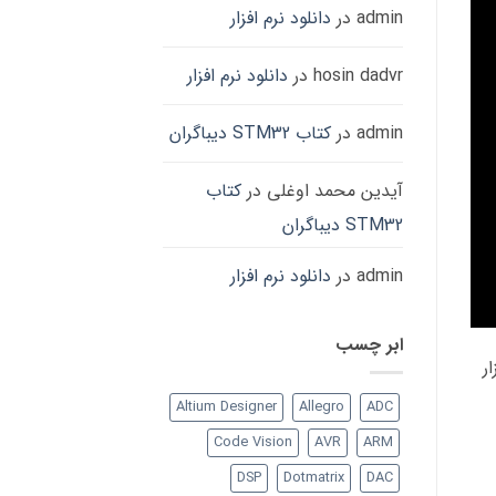
admin
در
دانلود نرم افزار
hosin dadvr
در
دانلود نرم افزار
admin
در
کتاب STM32 دیباگران
آیدین محمد اوغلی
در
کتاب
STM32 دیباگران
admin
در
دانلود نرم افزار
ابر چسب
زار
Altium Designer
Allegro
ADC
Code Vision
AVR
ARM
DSP
Dotmatrix
DAC