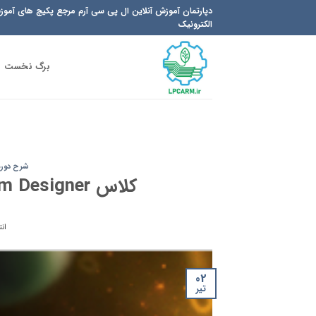
Ski
دپارتمان آموزش آنلاین ال پی سی آرم مرجع پکیچ های آمو
t
الکترونیک
conten
برگ نخست
شرح دوره
کلاس Altium Designer و طراحی برد مدار چاپی با آن
ان
02
تیر