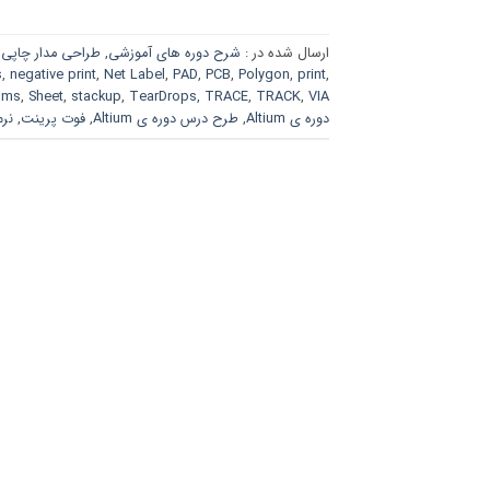
ارسال شده در :
شرح دوره های آموزشی
,
طراحی مدار چاپی با ium
s
,
negative print
,
Net Label
,
PAD
,
PCB
,
Polygon
,
print
,
oms
,
Sheet
,
stackup
,
TearDrops
,
TRACE
,
TRACK
,
VIA
دوره ی Altium
,
طرح درس دوره ی Altium
,
فوت پرینت
,
نرم