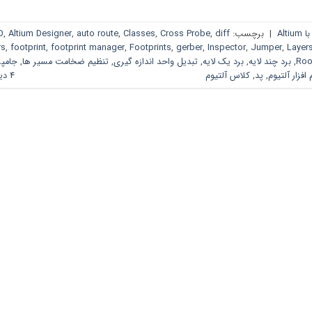
Alt
|
برچسب:
diff
,
Cross Probe
,
Classes
,
auto route
,
Altium Designer
,
D
rs
,
footprint
,
footprint manager
,
Footprints
,
gerber
,
Inspector
,
Jumper
,
Layer
Ro
,
برد چند لایه
,
برد یک لایه
,
تبدیل واحد اندازه گیری
,
تنظیم ضخامت مسیر ها
,
جامپر
 افزار آلتیوم
,
پد
,
کلاس آلتیوم
4 دیدگاه