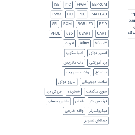
ISE
I2C
FPGA
EEPROM
PWM
PIC
PCB
MATLAB
3
pai
SPI
ROM
RGB LED
RFID
,
VHDL
usb
USART
UART
VS1003
Xilinx
اترنت
استپر موتور
اسیلسکوپ
برد آموزشی
دات ماتریس
دماسنج
ربات مسیر یاب
ساعت دیجیتالی
سروو موتور
سون سگمنت
شمارنده
فروش برد
فرکانس متر
فلاشر
ماشین حساب
میکروکنترلر
وقفه خارجی
پردازش تصویر