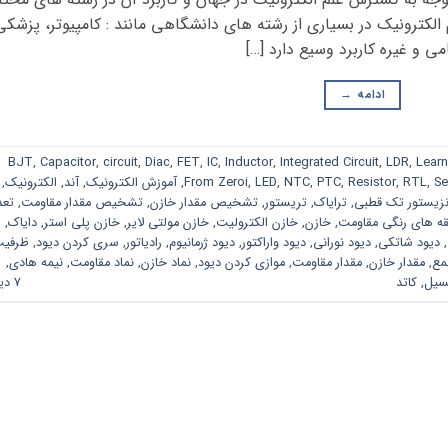
م الکترونیک در بسیاری از رشته های دانشگاهی مانند : کامپیوتر، پزشکی
 و غیره کاربرد وسیع دارد […]
ادامه
→
BJT
,
Capacitor
,
circuit
,
Diac
,
FET
,
IC
,
Inductor
,
Integrated Circuit
,
LDR
,
Learn
Se
,
RTL
,
Resistor
,
PTC
,
NTC
,
LED
,
From Zeroi
,
آموزش الکترونیک
,
آند
,
الکترونیک
,
نزیستور تک قطبی
,
ترایاک
,
تریستور
,
تشخیص مقدار خازن
,
تشخیص مقدار مقاومت
,
تعد
ه های رنگی مقاومت
,
خازن
,
خازن الکترولیت
,
خازن مولتی لایر
,
خازن پلی استر
,
دایاک
,
,
دیود شاتکی
,
دیود نورانی
,
دیود واراکتور
,
دیود ژرمانیوم
,
رادیاتور
,
سری کردن دیود
,
ظرفی
مع
,
مقدار خازن
,
مقدار مقاومت
,
موازی کردن دیود
,
نماد خازن
,
نماد مقاومت
,
نیمه هادی
,
نسیل
,
کاتد
7 دیدگاه