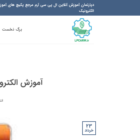
Ski
دپارتمان آموزش آنلاین ال پی سی آرم مرجع پکیچ های آمو
t
الکترونیک
conten
برگ نخست
آموزش الکترو
انت
23
خرداد