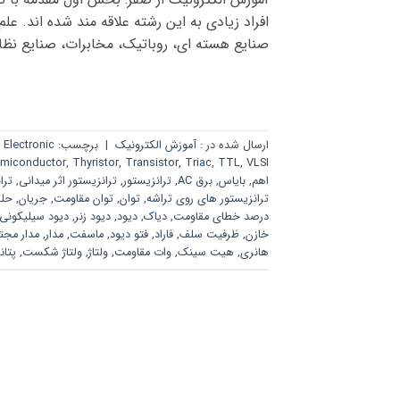
افراد زیادی به این رشته علاقه مند شده اند. عل
صنایع هسته ای، روباتیک، مخابرات، صنایع نظامی
ارسال شده در :
آموزش الکترونیک
|
برچسب:
 Electronic
miconductor
,
Thyristor
,
Transistor
,
Triac
,
TTL
,
VLSI
اهم
,
بایاس
,
برق AC
,
ترانزیستور
,
ترانزیستور اثر میدانی
,
ترا
ترانزیستور های روی تراشه
,
توان
,
توان مقاومت
,
جریان
,
حلق
درصد خطای مقاومت
,
دیاک
,
دیود
,
دیود زنر
,
دیود سیلیکونی
خازن
,
ظرفیت سلف
,
فاراد
,
فتو دیود
,
ماسفت
,
مدار
,
مدار مجت
هانری
,
هیت سینک
,
وات مقاومت
,
ولتاژ
,
ولتاژ شکست
,
پتا