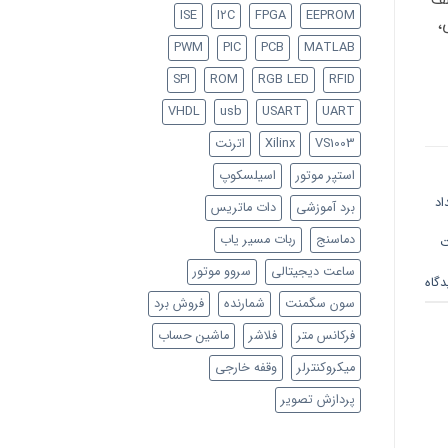
ISE
I2C
FPGA
EEPROM
،
PWM
PIC
PCB
MATLAB
SPI
ROM
RGB LED
RFID
VHDL
usb
USART
UART
VS1003
Xilinx
اترنت
استپر موتور
اسیلسکوپ
اد
برد آموزشی
دات ماتریس
دماسنج
ربات مسیر یاب
ت
ساعت دیجیتالی
سروو موتور
سون سگمنت
شمارنده
فروش برد
فرکانس متر
فلاشر
ماشین حساب
میکروکنترلر
وقفه خارجی
پردازش تصویر