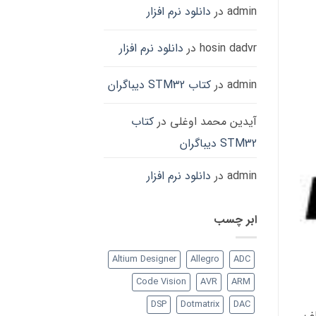
admin
در
دانلود نرم افزار
hosin dadvr
در
دانلود نرم افزار
admin
در
کتاب STM32 دیباگران
آیدین محمد اوغلی
در
کتاب
STM32 دیباگران
admin
در
دانلود نرم افزار
ابر چسب
Altium Designer
Allegro
ADC
Code Vision
AVR
ARM
DSP
Dotmatrix
DAC
لف