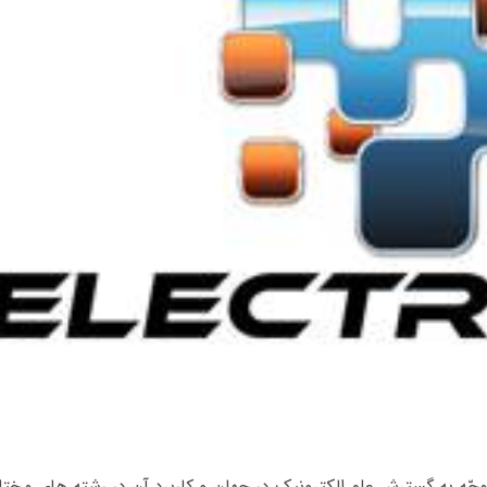
جّه به گسترش علم الکترونیک در جهان و کاربرد آن در رشته های مخت