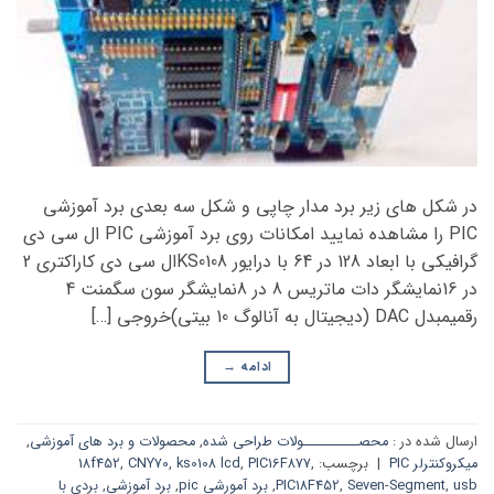
در شکل های زیر برد مدار چاپی و شکل سه بعدی برد آموزشی
PIC را مشاهده نمایید امکانات روی برد آموزشی PIC ال سی دی
گرافیکی با ابعاد 128 در 64 با درایور KS0108ال سی دی کاراکتری 2
در 16نمایشگر دات ماتریس 8 در 8نمایشگر سون سگمنت 4
رقمیمبدل DAC (دیجیتال به آنالوگ 10 بیتی)خروجی […]
ادامه
→
ارسال شده در :
محصــــــــــولات طراحی شده
,
محصولات و برد های آموزشی
,
میکروکنترلر PIC
|
برچسب:
,
PIC16F877
,
ks0108 lcd
,
CNY70
,
18f452
usb
,
Seven-Segment
,
PIC18F452
,
برد آمورشی pic
,
برد آموزشی
,
بردی با