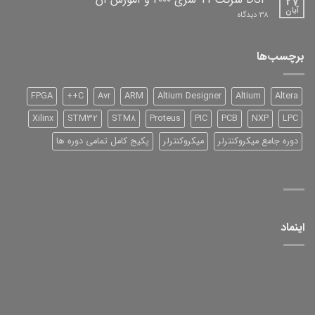
27
آبان
برای
38 دیدگاه
DSP
شرکت
TI
سری
برچسب‌ها
2000
و
آموزش
آن
FPGA
C++
Avr
ARM
Altium Designer
Altium
Altera
Xilinx
STM32
STM8
Proteus
PIC
PCB
NXP
LPC
دوره جامع میکروکنترلر
میکروکنترلر
پکیج کامل تمامی دوره ها
اینماد