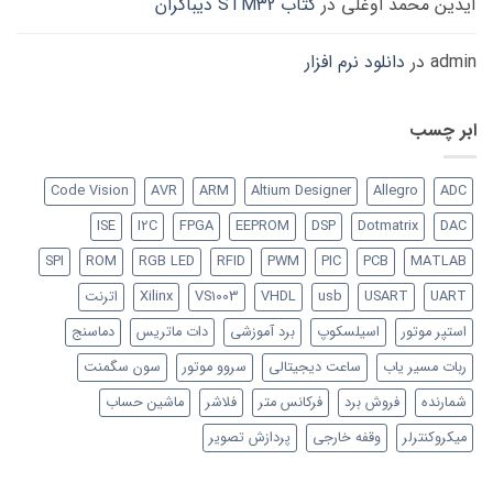
آیدین محمد اوغلی
در
کتاب STM32 دیباگران
admin
در
دانلود نرم افزار
ابر چسب
Code Vision
AVR
ARM
Altium Designer
Allegro
ADC
ISE
I2C
FPGA
EEPROM
DSP
Dotmatrix
DAC
SPI
ROM
RGB LED
RFID
PWM
PIC
PCB
MATLAB
UART
USART
usb
VHDL
VS1003
Xilinx
اترنت
استپر موتور
اسیلسکوپ
برد آموزشی
دات ماتریس
دماسنج
ربات مسیر یاب
ساعت دیجیتالی
سروو موتور
سون سگمنت
شمارنده
فروش برد
فرکانس متر
فلاشر
ماشین حساب
میکروکنترلر
وقفه خارجی
پردازش تصویر