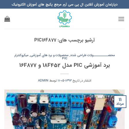
Ski
دپارتمان آموزش آنلاین ال پی سی آرم مرجع پکیچ های آموزش الکترونیک
t
conten
آرشیو برچسب های:
PIC16F877
محصــــــــــولات طراحی شده
,
محصولات و برد های آموزشی
,
میکروکنترلر
PIC
برد آموزشی PIC مدل 18F452 و 16F877
انتشار در تاریخ
1393-05-11
توسط
ADMIN
11
مرداد