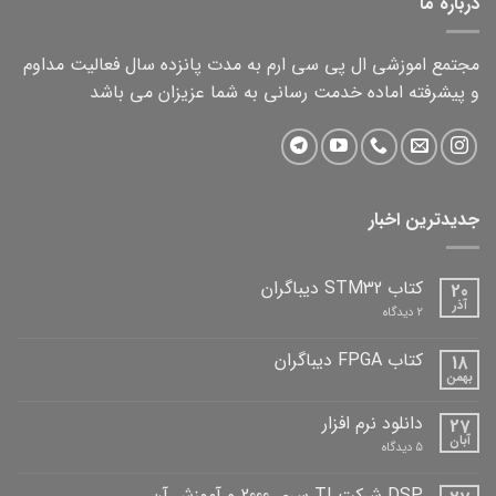
درباره ما
مجتمع اموزشی ال پی سی ارم به مدت پانزده سال فعالیت مداوم
و پیشرفته اماده خدمت رسانی به شما عزیزان می باشد
جدیدترین اخبار
کتاب STM32 دیباگران
20
آذر
برای
2 دیدگاه
کتاب
STM32
دیباگران
کتاب FPGA دیباگران
18
بهمن
هیچ
دیدگاهی
برای
ثبت
دانلود نرم افزار
27
کتاب
نشده
FPGA
آبان
برای
5 دیدگاه
دیباگران
دانلود
نرم
افزار
DSP شرکت TI سری 2000 و آموزش آن