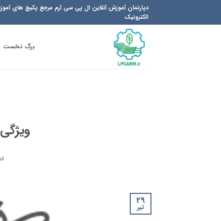
Ski
دپارتمان آموزش آنلاین ال پی سی آرم مرجع پکیچ های آمو
t
الکترونیک
conten
برگ نخست
ویژگی ها
ان
29
تیر