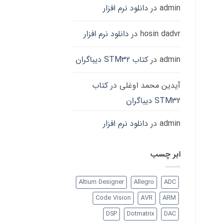
admin
در
دانلود نرم افزار
hosin dadvr
در
دانلود نرم افزار
admin
در
کتاب STM32 دیباگران
آیدین محمد اوغلی
در
کتاب
STM32 دیباگران
admin
در
دانلود نرم افزار
ابر چسب
Altium Designer
Allegro
ADC
Code Vision
AVR
ARM
DSP
Dotmatrix
DAC