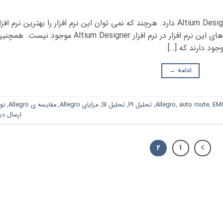
این نرم افزار مزیت هایی نسبت به نرم افزار Altium Designer دارد. هرچند که نمی توان این نرم افزار را بهترین نرم افز
ساخت مدار چاپی دانست. اما بعضی از ویژگی های این نرم افزار در نرم افزار Altium Designer موجود نیست. هم
جود دارند که […]
ادامه
→
EM
,
auto route
,
Allegro
,
تحلیل PI
,
تحلیل SI
,
مزایای Allegro
,
مقایسه ی Allegro
,
نو
ارسال دی
2
1