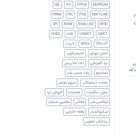
ISE
I2C
FPGA
EEPROM
ار
PWM
PIC
PCB
MATLAB
چنین
SPI
ROM
RGB LED
RFID
VHDL
usb
USART
UART
VS1003
Xilinx
اترنت
استپر موتور
اسیلسکوپ
برد آموزشی
دات ماتریس
یز
دگاه
دماسنج
ربات مسیر یاب
ساعت دیجیتالی
سروو موتور
سون سگمنت
شمارنده
فروش برد
فرکانس متر
فلاشر
ماشین حساب
میکروکنترلر
وقفه خارجی
پردازش تصویر