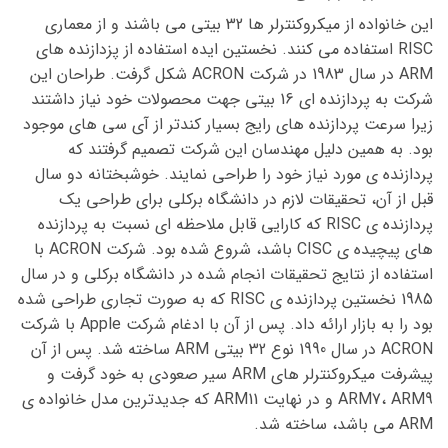
این خانواده از میکروکنترلر ها 32 بیتی می باشند و از معماری
RISC استفاده می کنند. نخستین ایده استفاده از پزدازنده های
ARM در سال 1983 در شرکت ACRON شکل گرفت. طراحان این
شرکت به پردازنده ای 16 بیتی جهت محصولات خود نیاز داشتند
زیرا سرعت پردازنده های رایج بسیار کندتر از آی سی های موجود
بود. به همین دلیل مهندسان این شرکت تصمیم گرفتند که
پردازنده ی مورد نیاز خود را طراحی نمایند. خوشبختانه دو سال
قبل از آن، تحقیقات لازم در دانشگاه برکلی برای طراحی یک
پردازنده ی RISC که کارایی قابل ملاحظه ای نسبت به پردازنده
های پیچیده ی CISC باشد، شروع شده بود. شرکت ACRON با
استفاده از نتایج تحقیقات انجام شده در دانشگاه برکلی و در سال
1985 نخستین پردازنده ی RISC که به صورت تجاری طراحی شده
بود را به بازار ارائه داد. پس از آن با ادغام شرکت Apple با شرکت
ACRON در سال 1990 نوع 32 بیتی ARM ساخته شد. پس از آن
پیشرفت میکروکنترلر های ARM سیر صعودی به خود گرفت و
ARM7، ARM9 و در نهایت ARM11 که جدیدترین مدل خانواده ی
ARM می باشد، ساخته شد.