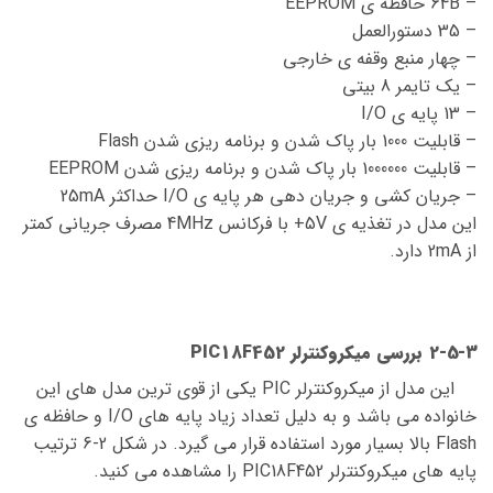
– 64B حافظه ی EEPROM
– 35 دستورالعمل
– چهار منبع وقفه ی خارجی
– یک تایمر 8 بیتی
– 13 پایه ی I/O
– قابلیت 1000 بار پاک شدن و برنامه ریزی شدن Flash
– قابلیت 1000000 بار پاک شدن و برنامه ریزی شدن EEPROM
– جریان کشی و جریان دهی هر پایه ی I/O حداکثر 25mA
این مدل در تغذیه ی 5V+ با فرکانس 4MHz مصرف جریانی کمتر
از 2mA دارد.
2-5-3 بررسی میکروکنترلر PIC18F452
این مدل از میکروکنترلر PIC یکی از قوی ترین مدل های این
خانواده می باشد و به دلیل تعداد زیاد پایه های I/O و حافظه ی
Flash بالا بسیار مورد استفاده قرار می گیرد. در شکل 2-6 ترتیب
پایه های میکروکنترلر PIC18F452 را مشاهده می کنید.