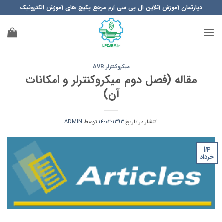
Ski
دپارتمان آموزش آنلاین ال پی سی آرم مرجع پکیچ های آموزش الکترونیک
t
conten
میکروکنترلر AVR
مقاله (فصل دوم میکروکنترلر و امکانات
آن)
انتشار در تاریخ
1393-03-14
توسط
ADMIN
14
خرداد