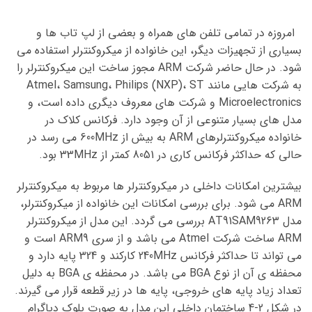
امروزه در تمامی تلفن های همراه و بعضی از لپ تاب ها و
بسیاری از تجهیزات دیگر، این خانواده از میکروکنترلر استفاده می
شود. در حال حاضر شرکت ARM مجوز ساخت این میکروکنترلر را
به شرکت هایی مانند Atmel، Samsung، Philips (NXP)، ST
Microelectronics و شرکت های معروف دیگری داده است، و
مدل های بسیار متنوعی از آن وجود دارد. فرکانس کلاک در
خانواده میکروکنترلرهای ARM به بیش از 600MHz می رسد در
حالی که حداکثر فرکانس کاری در 8051 کمتر از 33MHz بود.
بیشترین امکانات داخلی در میکروکنترلر ها مربوط به میکروکنترلر
ARM می شود. برای بررسی امکانات این خانواده از میکروکنترلر،
مدل AT91SAM9263 بررسی می گردد. این مدل از میکروکنترلر
ARM ساخت شرکت Atmel می باشد و از سری ARM9 است و
می تواند تا حداکثر فرکانس 240MHz کارکند و 324 پایه دارد و
محفظه ی آن از نوع BGA می باشد. در محفظه ی BGA به دلیل
تعداد زیاد پایه های خروجی، پایه ها در زیر قطعه قرار می گیرند.
در شکل 2-4 ساختمان داخلی این مدل به صورت بلوک دیاگرام