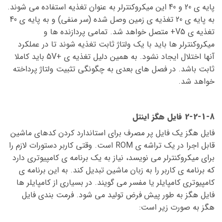
پایه ی 20 و 40 این میکروکنترلر به عنوان تغذیه استفاده می شوند.
به پایه ی 20 تغذیه ی زمین وصل شده (سر منفی) و به پایه ی 40
تغذیه ی V5+ متصل خواهد شد. تمامی پردازنده ها و
میکروکنترلر ها باید با یک ولتاژ ثابت تغذیه شوند تا در عملکرد
آنها اختلال ایجاد نشود. به همین دلیل تغذیه ی +5V باید کاملا
ثابت باشد. در فصل های بعدی به چگونگی تثبیت ولتاژ پرداخته
خواهد شد.
2-2-1-8 فایل هگز اینتل
فایل هگز یک فایل پر مصرف برای استاندارد کردن کدهای ماشین
قابل اجرا در یک تراشه ی ROM است. وقتی کاربر دستورات لازم را
برای میکروکنترلر می نویسد، نیاز به یک برنامه ی کامپیوتری دارد
که برنامه ی کاربر را به زبان ماشین تبدیل کند. به این برنامه ی
کامپیوتری کامپایلر یا مفسر می گویند. در بسیاری از کامپایلر ها
فایل هگز به طور پیش فرض تولید می شود. فرمت بندی فایل
هگز به صورت زیر است: