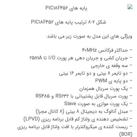
شکل 2-8 ترتیب پایه های PIC18F452
ویژگی های این مدل به صورت زیر می باشد:
– حداکثر فرکانس 40MHz
– جریان کشی و جریان دهی هر پورت I/O تا 25mA
– سه وقفه ی خارجی
– دو تایمر 8 بیتی و دو تایمر 16 بیتی
– دو پایه ی PWM
– یک پورت سریال همزمان
– پورت سریال قابل پشتیبانی با RS232 و RS485
– یک پورت موازی به صورت Slave
– مبدل آنالوگ به دیجیتال 8 بیتی (8 کانال مجزا)
– تشخیص دهنده ی ولتاژ کم قابل برنامه ریزی (LPVD)
– ریست کننده ی میکروکنترلر با افت ولتاژ قابل برنامه ریزی
(BOR)