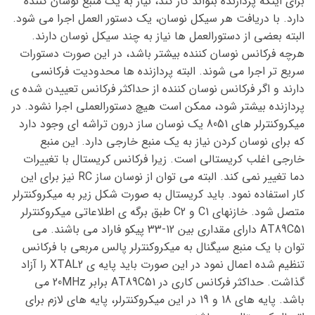
برای اینکه پردازنده بتواند کار کند، نیاز به یک منبع نوسان کننده
دارد. با دریافت هر سیکل نوسان، یک دستور العمل اجرا می شود.
البته بعضی از دستورالعمل ها نیاز به چند سیکل نوسان دارند.
هرچه فرکانس نوسان کننده بیشتر باشد، در این صورت دستورات
سریع تر اجرا می شوند. البته پردازنده ها محدودیت فرکانسی
دارند و اگر فرکانس نوسان کننده از حداکثر فرکانس تعییدن شده ی
پردازنده بیشتر شود، ممکن است هیچ دستورالعملی اجرا نشود. در
میکروکنترلر های 8051 یک نوسان ساز درون تراشه ای وجود دارد
که برای نوسان کردن نیاز به یک منبع خارجی دارد. این منبع
خارجی اغلب کریستالی است. زیرا فرکانس کریستال با تغییرات
دما تغییر نمی کند. البته می توان از نوسان ساز RC نیز برای این
کار استفاده نمود. باید کریستال به صورت شکل زیر به میکروکنترلر
متصل شود. خازنهای C1 و C2 طبق برگه ی اطلاعاتی میکروکنترلر
AT89C51 دارای مقداری بین 12-33 پیکو فاراد می باشند. می
توان با یک منبع سیگنال به میکروکنترلر پالس مربعی با فرکانس
تنظیم شده اعمال نمود در این صورت باید پایه ی XTAL2 را آزاد
گذاشت. حداکثر فرکانس کاری در AT89C51 برابر 20MHz می
باشد. پایه های 18 و 19 در این میکروکنترلر، پایه های لازم برای