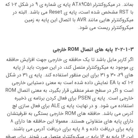
بماند. در میکروکنترلر AT89C51 پایه ی شماره ی 9 در شکل 2-1 که
با RST مشخص شده است، پایه ی Reset می باشد. البته در
میکروکنترلر هایی مانند AVR با اتصال این پایه به زمین
میکروکنترلر ریست می شود.
2-2-1-3 پایه های اتصال ROM خارجی
اگر کاربر مایل باشد تا یک حافظه ی خارجی جهت افزایش حافظه
ی موجود به میکروکنترلر متصل کند، در این صورت باید از پایه
های 29، 30 و 31 برای این منظور استفاده کند. پایه ی 31 در شکل
2-1 که با EA نمایش داده شده است به معنی دستیابی خارجی
است و اگر در سطح صفر منطقی قرار بگیرد، به معنی اتصال ROM
خارجی است. پایه ی PSEN برای فعال کردن برنامه ی ذخیره
استفاده می شود. و در نهایت پایه ی ALE برای فعال سازی لچ
آدرس می باشد. حافظه های ROM خارجی بستگی به ظرفیتشان
دارای پایه های متفاوتی هستند. معمولا این حافظه ها دارای 8
پایه برای دریافت داده و 8 پایه برای دریافت آدرس می باشند.
این 16 پایه به 16 پایه ی میکروکنترلر متصل می شوند. برای صرفه