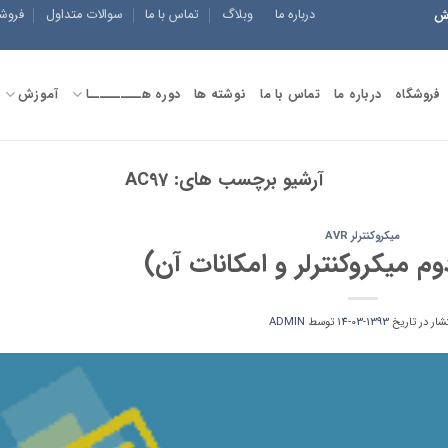
درباره ما
وبلاگ
تماس با ما
سوالات متداول
فروش
زش
فروشگاه
درباره ما
تماس با ما
نوشته ها
دوره هــــــــــا
آموزش
آرشیو برچسب های:
AC97
میکروکنترلر AVR
م میکروکنترلر و امکانات آن)
تشار در تاریخ
1393-03-14
توسط
ADMIN