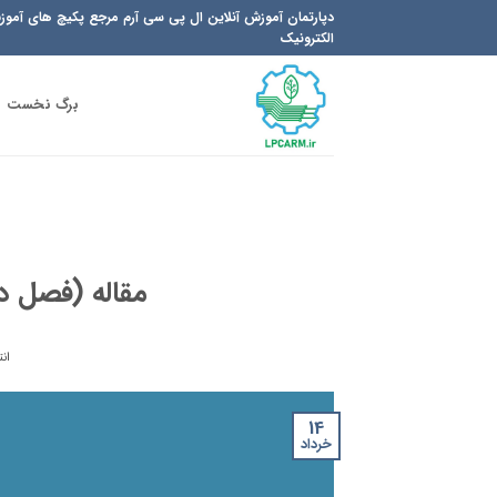
Ski
دپارتمان آموزش آنلاین ال پی سی آرم مرجع پکیچ های آمو
t
الکترونیک
conten
برگ نخست
مقاله (فصل دو
ان
14
خرداد