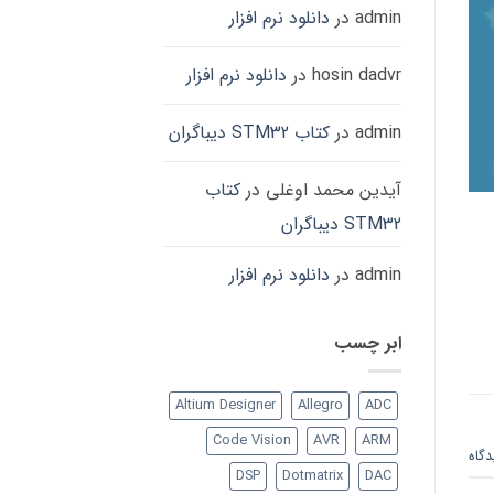
admin
در
دانلود نرم افزار
hosin dadvr
در
دانلود نرم افزار
admin
در
کتاب STM32 دیباگران
آیدین محمد اوغلی
در
کتاب
STM32 دیباگران
admin
در
دانلود نرم افزار
ابر چسب
Altium Designer
Allegro
ADC
Code Vision
AVR
ARM
دگاه
DSP
Dotmatrix
DAC