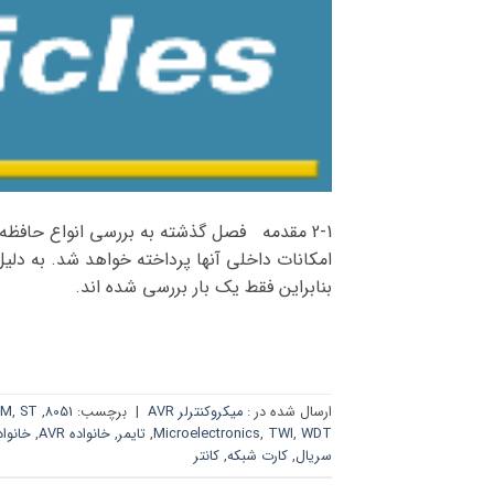
2-1 مقدمه فصل گذشته به بررسی انواع حافظه 
امکانات داخلی آنها پرداخته خواهد شد. به دلیل
بنابراین فقط یک بار بررسی شده اند.
ارسال شده در :
میکروکنترلر AVR
|
برچسب:
8051
,
ST
,
OM
WDT
,
TWI
,
Microelectronics
,
تایمر
,
خانواده AVR
,
خانواده 
سریال
,
کارت شبکه
,
کانتر