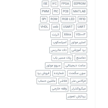
ISE
I2C
FPGA
EEPROM
PWM
PIC
PCB
MATLAB
SPI
ROM
RGB LED
RFID
VHDL
usb
USART
UART
VS1003
Xilinx
اترنت
استپر موتور
اسیلسکوپ
برد آموزشی
دات ماتریس
دماسنج
ربات مسیر یاب
ساعت دیجیتالی
سروو موتور
سون سگمنت
شمارنده
فروش برد
فرکانس متر
فلاشر
ماشین حساب
میکروکنترلر
وقفه خارجی
پردازش تصویر