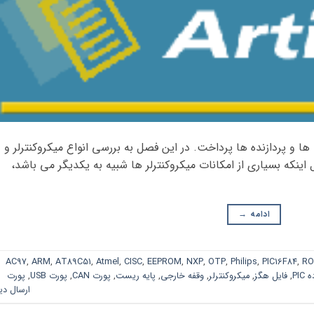
ها و پردازنده ها پرداخت. در این فصل به بررسی انواع میکروکنترلر و
 اینکه بسیاری از امکانات میکروکنترلر ها شبیه به یکدیگر می باشد،
ادامه
→
AC97
,
ARM
,
AT89C51
,
Atmel
,
CISC
,
EEPROM
,
NXP
,
OTP
,
Philips
,
PIC16F84
,
R
PIC
,
فایل هگز
,
میکروکنترلر
,
وقفه خارجی
,
پایه ریست
,
پورت CAN
,
پورت USB
,
پورت
ارسال دی