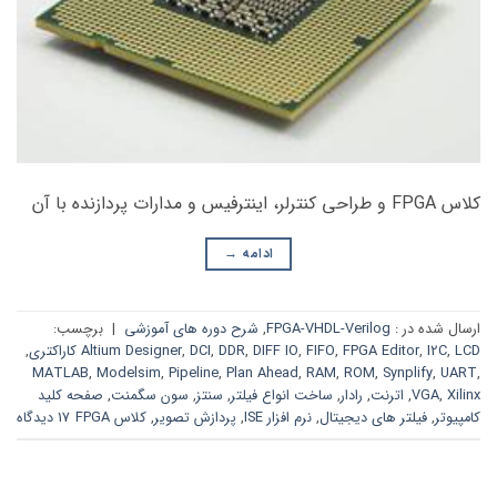
کلاس FPGA و طراحی کنترلر، اینترفیس و مدارات پردازنده با آن
ادامه
→
ارسال شده در :
FPGA-VHDL-Verilog
,
شرح دوره های آموزشی
|
برچسب:
LCD کاراکتری
,
I2C
,
FPGA Editor
,
FIFO
,
DIFF IO
,
DDR
,
DCI
,
Altium Designer
,
MATLAB
,
Modelsim
,
Pipeline
,
Plan Ahead
,
RAM
,
ROM
,
Synplify
,
UART
,
Xilinx
,
VGA
,
اترنت
,
رادار
,
ساخت انواع فیلتر
,
سنتز
,
سون سگمنت
,
صفحه کلید
کامپیوتر
,
فیلتر های دیجیتال
,
نرم افزار ISE
,
پردازش تصویر
,
کلاس FPGA
17 دیدگاه