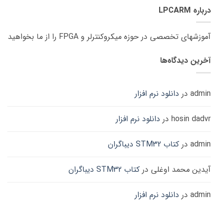
درباره LPCARM
آموزشهای تخصصی در حوزه میکروکنترلر و FPGA را از ما بخواهید
آخرین دیدگاه‌ها
admin
در
دانلود نرم افزار
hosin dadvr
در
دانلود نرم افزار
admin
در
کتاب STM32 دیباگران
آیدین محمد اوغلی
در
کتاب STM32 دیباگران
admin
در
دانلود نرم افزار