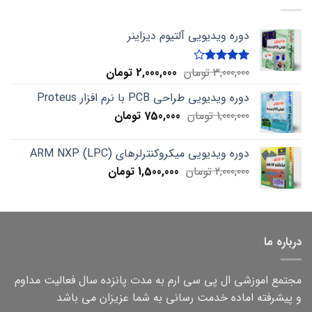
دوره ویدیویی آلتیوم دیزاینر
Current
Original
3,000,000
تومان
2,000,000
تومان
Rated
4.00
out
price
price
of 5
دوره ویدیویی طراحی PCB با نرم افزار Proteus
is:
was:
Current
Original
1,000,000
تومان
750,000
3,000,000 تومان.
تومان
2,000,000 تومان.
price
price
is:
was:
دوره ویدیویی میکروکنترلرهای ARM NXP (LPC)
1,000,000 تومان.
750,000 تومان.
Current
Original
2,000,000
تومان
1,500,000
تومان
price
price
is:
was:
2,000,000 تومان.
1,500,000 تومان.
درباره ما
مجتمع اموزشی ال پی سی ارم به مدت پانزده سال فعالیت مداوم
و پیشرفته اماده خدمت رسانی به شما عزیزان می باشد