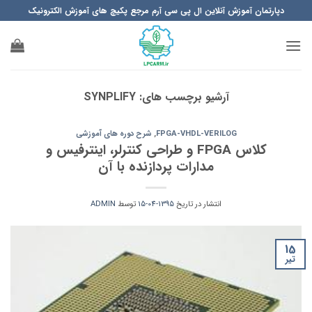
Ski
دپارتمان آموزش آنلاین ال پی سی آرم مرجع پکیچ های آموزش الکترونیک
t
conten
آرشیو برچسب های:
SYNPLIFY
FPGA-VHDL-VERILOG
,
شرح دوره های آموزشی
کلاس FPGA و طراحی کنترلر، اینترفیس و
مدارات پردازنده با آن
انتشار در تاریخ
1395-04-15
توسط
ADMIN
15
تیر