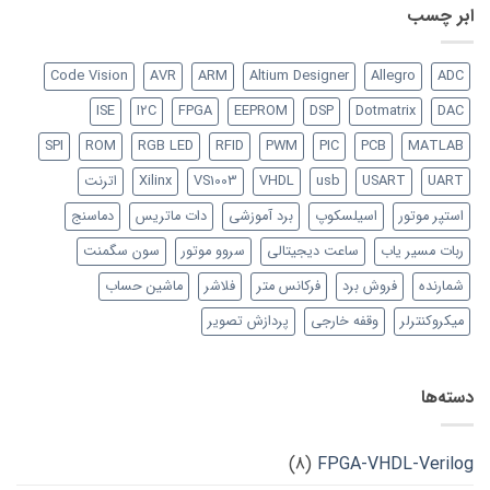
ابر چسب
Code Vision
AVR
ARM
Altium Designer
Allegro
ADC
ISE
I2C
FPGA
EEPROM
DSP
Dotmatrix
DAC
SPI
ROM
RGB LED
RFID
PWM
PIC
PCB
MATLAB
UART
USART
usb
VHDL
VS1003
Xilinx
اترنت
استپر موتور
اسیلسکوپ
برد آموزشی
دات ماتریس
دماسنج
ربات مسیر یاب
ساعت دیجیتالی
سروو موتور
سون سگمنت
شمارنده
فروش برد
فرکانس متر
فلاشر
ماشین حساب
میکروکنترلر
وقفه خارجی
پردازش تصویر
دسته‌ها
(8)
FPGA-VHDL-Verilog