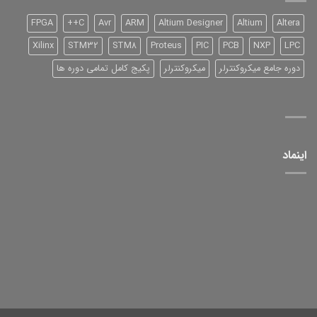
آموزش
آن
FPGA
C++
Avr
ARM
Altium Designer
Altium
Altera
Xilinx
STM32
STM8
Proteus
PIC
PCB
NXP
LPC
دوره جامع میکروکنترلر
میکروکنترلر
پکیج کامل تمامی دوره ها
اینماد