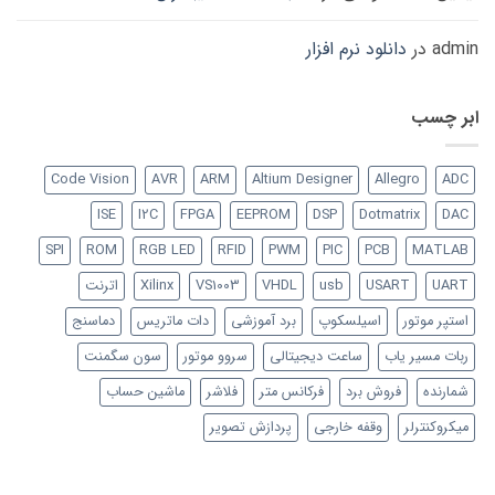
admin
در
دانلود نرم افزار
ابر چسب
Code Vision
AVR
ARM
Altium Designer
Allegro
ADC
ISE
I2C
FPGA
EEPROM
DSP
Dotmatrix
DAC
SPI
ROM
RGB LED
RFID
PWM
PIC
PCB
MATLAB
UART
USART
usb
VHDL
VS1003
Xilinx
اترنت
استپر موتور
اسیلسکوپ
برد آموزشی
دات ماتریس
دماسنج
ربات مسیر یاب
ساعت دیجیتالی
سروو موتور
سون سگمنت
شمارنده
فروش برد
فرکانس متر
فلاشر
ماشین حساب
میکروکنترلر
وقفه خارجی
پردازش تصویر