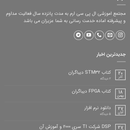
مجتمع اموزشی ال پی سی ارم به مدت پانزده سال فعالیت مداوم
و پیشرفته اماده خدمت رسانی به شما عزیزان می باشد
جدیدترین اخبار
کتاب STM32 دیباگران
20
آذر
برای
2 دیدگاه
کتاب
STM32
دیباگران
کتاب FPGA دیباگران
18
بهمن
هیچ
دیدگاهی
برای
ثبت
دانلود نرم افزار
27
کتاب
نشده
FPGA
آبان
برای
5 دیدگاه
دیباگران
دانلود
نرم
افزار
DSP شرکت TI سری 2000 و آموزش آن
27