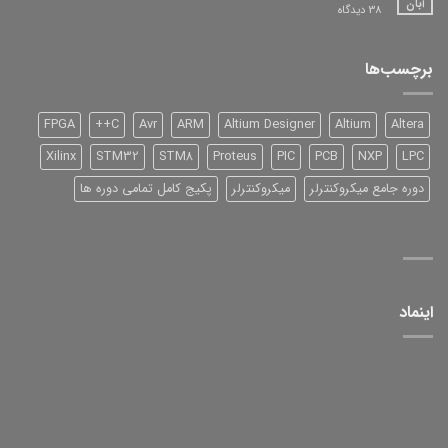
آبان
برای
38 دیدگاه
DSP
شرکت
TI
سری
برچسب‌ها
2000
و
آموزش
آن
FPGA
C++
Avr
ARM
Altium Designer
Altium
Altera
Xilinx
STM32
STM8
Proteus
PIC
PCB
NXP
LPC
دوره جامع میکروکنترلر
میکروکنترلر
پکیج کامل تمامی دوره ها
اینماد