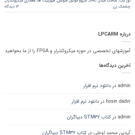
نور یاب
,
ساخت مبدل DAC
,
سروو موتور
,
فتوسل
,
فیوزبیت ها
,
معماری میکروکنترلر
,
چشمک زن
12 دیدگاه
درباره LPCARM
آموزشهای تخصصی در حوزه میکروکنترلر و FPGA را از ما بخواهید
آخرین دیدگاه‌ها
admin
در
دانلود نرم افزار
hosin dadvr
در
دانلود نرم افزار
admin
در
کتاب STM32 دیباگران
آیدین محمد اوغلی
در
کتاب STM32 دیباگران