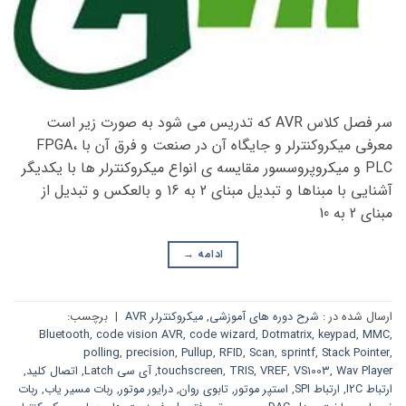
سر فصل کلاس AVR که تدریس می شود به صورت زیر است
معرفی میکروکنترلر و جایگاه آن در صنعت و فرق آن با FPGA،
PLC و میکروپروسسور مقایسه ی انواع میکروکنترلر ها با یکدیگر
آشنایی با مبناها و تبدیل مبنای 2 به 16 و بالعکس و تبدیل از
مبنای 2 به 10
ادامه
→
ارسال شده در :
شرح دوره های آموزشی
,
میکروکنترلر AVR
|
برچسب:
Bluetooth
,
code vision AVR
,
code wizard
,
Dotmatrix
,
keypad
,
MMC
,
polling
,
precision
,
Pullup
,
RFID
,
Scan
,
sprintf
,
Stack Pointer
,
Wav Player
,
VS1003
,
VREF
,
TRIS
,
touchscreen
,
آی سی Latch
,
اتصال کلید
,
ارتباط I2C
,
ارتباط SPI
,
استپر موتور
,
تابوی روان
,
درایور موتور
,
ربات مسیر یاب
,
ربات