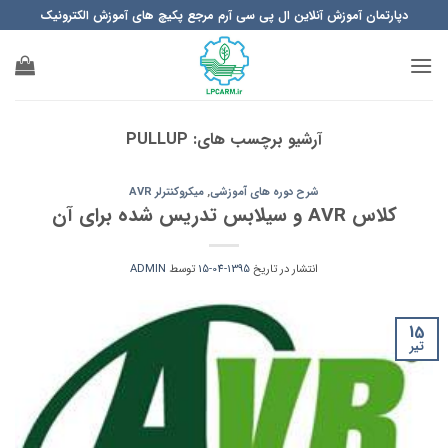
Ski
دپارتمان آموزش آنلاین ال پی سی آرم مرجع پکیچ های آموزش الکترونیک
t
conten
آرشیو برچسب های:
PULLUP
شرح دوره های آموزشی
,
میکروکنترلر AVR
کلاس AVR و سیلابس تدریس شده برای آن
انتشار در تاریخ
1395-04-15
توسط
ADMIN
15
تیر