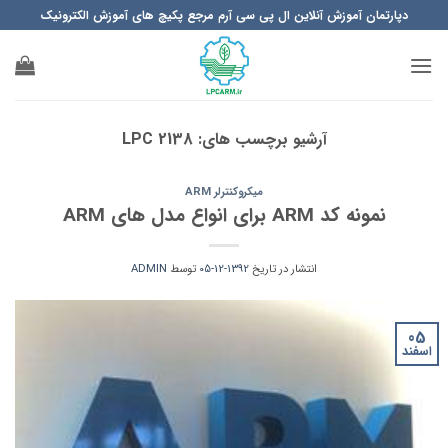
Ski
دپارتمان آموزش آنلاین ال پی سی آرم مرجع پکیچ های آموزش الکترونیک
t
conten
آرشیو برچسب های:
LPC 2138
میکروکنترلر ARM
نمونه کد ARM برای انواع مدل های ARM
انتشار در تاریخ
1392-12-05
توسط
ADMIN
05
اسفند