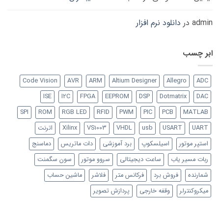
admin
در
دانلود نرم افزار
ابر چسب
Code Vision
AVR
ARM
Altium Designer
Allegro
ADC
ISE
I2C
FPGA
EEPROM
DSP
Dotmatrix
DAC
SPI
ROM
RGB LED
RFID
PWM
PIC
PCB
MATLAB
UART
USART
usb
VHDL
VS1003
Xilinx
اترنت
استپر موتور
اسیلسکوپ
برد آموزشی
دات ماتریس
دماسنج
ربات مسیر یاب
ساعت دیجیتالی
سروو موتور
سون سگمنت
شمارنده
فروش برد
فرکانس متر
فلاشر
ماشین حساب
میکروکنترلر
وقفه خارجی
پردازش تصویر