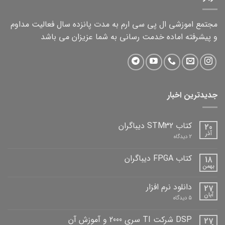
مجتمع اموزشی ال پی سی ارم به مدت پانزده سال فعالیت مداوم
و پیشرفته اماده خدمت رسانی به شما عزیزان می باشد
جدیدترین اخبار
کتاب STM32 دیباگران
20
آذر
برای
2 دیدگاه
کتاب
STM32
دیباگران
کتاب FPGA دیباگران
18
بهمن
هیچ
دیدگاهی
برای
ثبت
دانلود نرم افزار
27
کتاب
نشده
FPGA
آبان
برای
5 دیدگاه
دیباگران
دانلود
نرم
افزار
DSP شرکت TI سری 2000 و آموزش آن
27