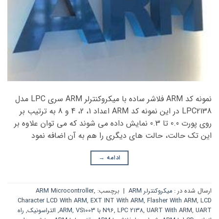
نمونه کد ARM فلاشر ساده با میکروکنترلر ARM سری LPC مدل
LPC2138 در این نمونه کد ARM اعداد 1، 2، 4 و 8 به ترتیب بر
روی پورت 0.0 تا 0.3 نمایش داده می شوند که می توان علاوه بر
این تک حالت، حالت های دیگری را هم به آن اضافه نمود
ادامه
→
ارسال شده در :
میکروکنترلر ARM
|
برچسب:
,
ARM Microcontroller
Character LCD With ARM
,
EXT INT With ARM
,
Flasher With ARM
,
LCD
UART با ARM
,
UART With ARM
,
LPC 2138
,
N96
VS1003
,
,
التراسونیک
,
راه