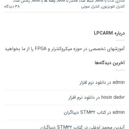
اندازی LCD با ARM
,
شبط صدا
,
فلاشر با ARM
,
وقفه ها با ARM
,
پخش صدا
,
کنترل تلویزیون
,
کنترل سونی
38 دیدگاه
درباره LPCARM
آموزشهای تخصصی در حوزه میکروکنترلر و FPGA را از ما بخواهید
آخرین دیدگاه‌ها
admin
در
دانلود نرم افزار
hosin dadvr
در
دانلود نرم افزار
admin
در
کتاب STM32 دیباگران
آیدین محمد اوغلی
در
کتاب STM32 دیباگران