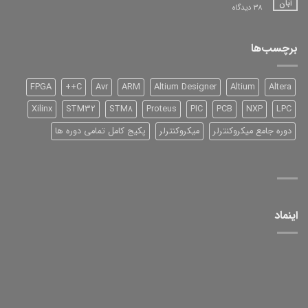
آبان
برای
38 دیدگاه
DSP
شرکت
TI
سری
برچسب‌ها
2000
و
آموزش
آن
FPGA
C++
Avr
ARM
Altium Designer
Altium
Altera
Xilinx
STM32
STM8
Proteus
PIC
PCB
NXP
LPC
دوره جامع میکروکنترلر
میکروکنترلر
پکیج کامل تمامی دوره ها
اینماد