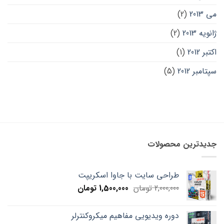
می 2013
(2)
ژانویه 2013
(2)
اکتبر 2012
(1)
سپتامبر 2012
(5)
جدیدترین محصولات
طراحی سایت با جاوا اسکریپت
Current
Original
2,000,000
تومان
1,500,000
تومان
price
price
is:
was:
دوره ویدیویی مفاهیم میکروکنترلر
2,000,000 تومان.
1,500,000 تومان.