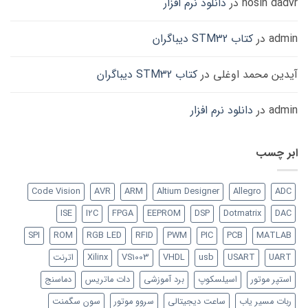
hosin dadvr
در
دانلود نرم افزار
admin
در
کتاب STM32 دیباگران
آیدین محمد اوغلی
در
کتاب STM32 دیباگران
admin
در
دانلود نرم افزار
ابر چسب
Code Vision
AVR
ARM
Altium Designer
Allegro
ADC
ISE
I2C
FPGA
EEPROM
DSP
Dotmatrix
DAC
SPI
ROM
RGB LED
RFID
PWM
PIC
PCB
MATLAB
UART
USART
usb
VHDL
VS1003
Xilinx
اترنت
استپر موتور
اسیلسکوپ
برد آموزشی
دات ماتریس
دماسنج
ربات مسیر یاب
ساعت دیجیتالی
سروو موتور
سون سگمنت