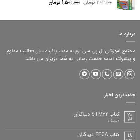
Current
Original
2,000,000
تومان
1,500,000
تومان
price
price
is:
was:
2,000,000 تومان.
1,500,000 تومان.
درباره ما
مجتمع اموزشی ال پی سی ارم به مدت پانزده سال فعالیت مداوم
و پیشرفته اماده خدمت رسانی به شما عزیزان می باشد
جدیدترین اخبار
کتاب STM32 دیباگران
20
آذر
برای
2 دیدگاه
کتاب
STM32
دیباگران
کتاب FPGA دیباگران
18
بهمن