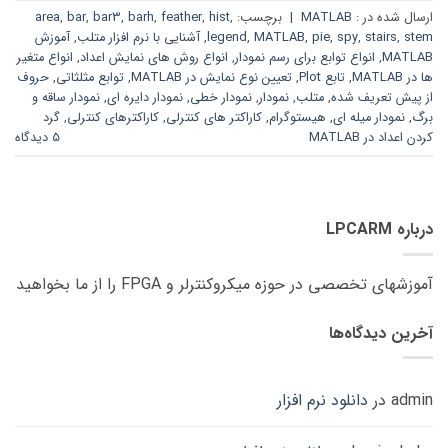
ارسال شده در :
MATLAB
|
برچسب:
,
hist
,
feather
,
barh
,
bar3
,
bar
,
area
stem
,
stairs
,
spy
,
pie
,
MATLAB
,
legend
,
آشنایی با نرم افزار متلب
,
آموزش
MATLAB
,
انواع توابع برای رسم نمودار
,
انواع روش های نمایش اعداد
,
انواع متغیر
ها در MATLAB
,
تابع Plot
,
تعیین نوع نمایش در MATLAB
,
توابع مثلثاتی
,
حروف
از پیش تعریف شده
,
متلب
,
نمودار
,
نمودار خطی
,
نمودار دایره ای
,
نمودار ساقه و
برگ
,
نمودار میله ای
,
هیستوگرام
,
کاراکتر های کنترلی
,
کاراکترهای کنترلی
,
گرد
کردن اعداد در MATLAB
5 دیدگاه
درباره LPCARM
آموزشهای تخصصی در حوزه میکروکنترلر و FPGA را از ما بخواهید
آخرین دیدگاه‌ها
admin
در
دانلود نرم افزار