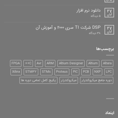
هیچ
دیدگاهی
برای
ثبت
دانلود نرم افزار
27
کتاب
نشده
FPGA
آبان
برای
5 دیدگاه
دیباگران
دانلود
نرم
افزار
DSP شرکت TI سری 2000 و آموزش آن
27
آبان
برای
38 دیدگاه
DSP
شرکت
TI
سری
برچسب‌ها
2000
و
آموزش
آن
FPGA
C++
Avr
ARM
Altium Designer
Altium
Altera
Xilinx
STM32
STM8
Proteus
PIC
PCB
NXP
LPC
دوره جامع میکروکنترلر
میکروکنترلر
پکیج کامل تمامی دوره ها
اینماد