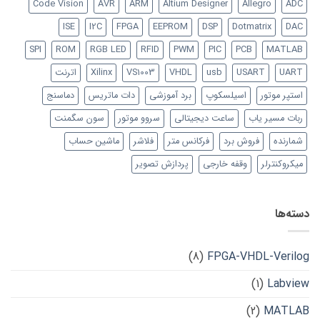
Code Vision
AVR
ARM
Altium Designer
Allegro
ADC
ISE
I2C
FPGA
EEPROM
DSP
Dotmatrix
DAC
SPI
ROM
RGB LED
RFID
PWM
PIC
PCB
MATLAB
UART
USART
usb
VHDL
VS1003
Xilinx
اترنت
استپر موتور
اسیلسکوپ
برد آموزشی
دات ماتریس
دماسنج
ربات مسیر یاب
ساعت دیجیتالی
سروو موتور
سون سگمنت
شمارنده
فروش برد
فرکانس متر
فلاشر
ماشین حساب
میکروکنترلر
وقفه خارجی
پردازش تصویر
دسته‌ها
(8)
FPGA-VHDL-Verilog
(1)
Labview
(2)
MATLAB