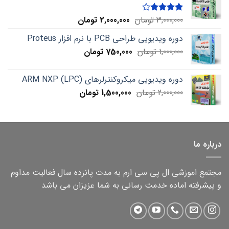
Current
Original
3,000,000
تومان
2,000,000
تومان
Rated
4.00
out
price
price
of 5
دوره ویدیویی طراحی PCB با نرم افزار Proteus
is:
was:
Current
Original
1,000,000
تومان
750,000
3,000,000 تومان.
تومان
2,000,000 تومان.
price
price
is:
was:
دوره ویدیویی میکروکنترلرهای ARM NXP (LPC)
1,000,000 تومان.
750,000 تومان.
Current
Original
2,000,000
تومان
1,500,000
تومان
price
price
is:
was:
2,000,000 تومان.
1,500,000 تومان.
درباره ما
مجتمع اموزشی ال پی سی ارم به مدت پانزده سال فعالیت مداوم
و پیشرفته اماده خدمت رسانی به شما عزیزان می باشد