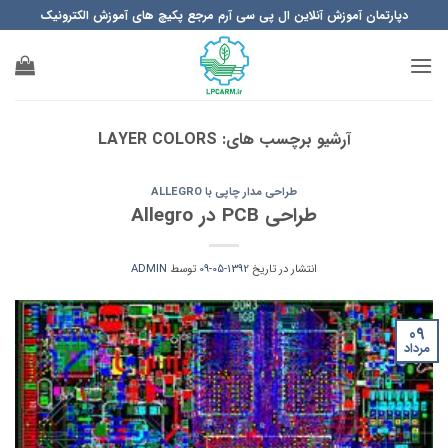
Ski
دپارتمان آموزش آنلاین ال پی سی آرم مرجع پکیچ های آموزش الکترونیک
t
conten
آرشیو برچسب های:
LAYER COLORS
طراحی مدار چاپی با ALLEGRO
طراحی PCB در Allegro
انتشار در تاریخ
1392-05-09
توسط
ADMIN
09
مرداد