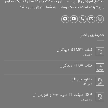
مجتمع اموزشی ال پی سی ارم به مدت پانزده سال فعالیت مداوم
و پیشرفته اماده خدمت رسانی به شما عزیزان می باشد
جدیدترین اخبار
کتاب STM32 دیباگران
20
آذر
برای
2 دیدگاه
کتاب
STM32
دیباگران
کتاب FPGA دیباگران
18
بهمن
هیچ
دیدگاهی
برای
ثبت
دانلود نرم افزار
27
کتاب
نشده
FPGA
آبان
برای
5 دیدگاه
دیباگران
دانلود
نرم
افزار
DSP شرکت TI سری 2000 و آموزش آن
27
آبان
برای
38 دیدگاه
DSP
شرکت