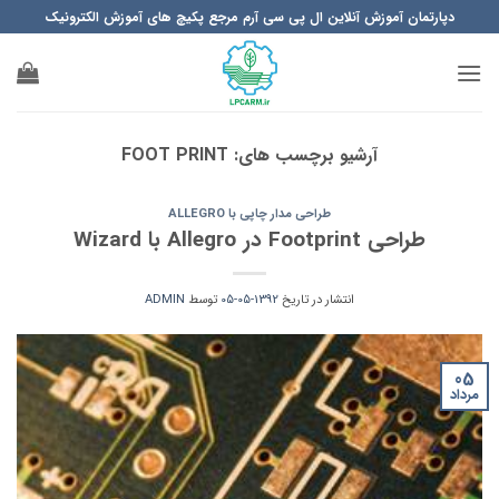
Ski
دپارتمان آموزش آنلاین ال پی سی آرم مرجع پکیچ های آموزش الکترونیک
t
conten
آرشیو برچسب های:
FOOT PRINT
طراحی مدار چاپی با ALLEGRO
طراحی Footprint در Allegro با Wizard
انتشار در تاریخ
1392-05-05
توسط
ADMIN
05
مرداد