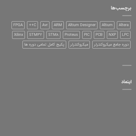
TI
سری
برچسب‌ها
2000
و
آموزش
آن
FPGA
C++
Avr
ARM
Altium Designer
Altium
Altera
Xilinx
STM32
STM8
Proteus
PIC
PCB
NXP
LPC
دوره جامع میکروکنترلر
میکروکنترلر
پکیج کامل تمامی دوره ها
اینماد