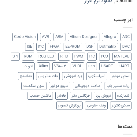
admin
در
دانلود نرم افزار
ابر چسب
Code Vision
AVR
ARM
Altium Designer
Allegro
ADC
ISE
I2C
FPGA
EEPROM
DSP
Dotmatrix
DAC
SPI
ROM
RGB LED
RFID
PWM
PIC
PCB
MATLAB
UART
USART
usb
VHDL
VS1003
Xilinx
اترنت
استپر موتور
اسیلسکوپ
برد آموزشی
دات ماتریس
دماسنج
ربات مسیر یاب
ساعت دیجیتالی
سروو موتور
سون سگمنت
شمارنده
فروش برد
فرکانس متر
فلاشر
ماشین حساب
میکروکنترلر
وقفه خارجی
پردازش تصویر
دسته‌ها