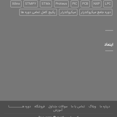
Xilinx
STM32
STM8
Proteus
PIC
PCB
NXP
LPC
دوره جامع میکروکنترلر
میکروکنترلر
پکیج کامل تمامی دوره ها
اینماد
درباره ما
وبلاگ
تماس با ما
سوالات متداول
فروشگاه
دوره هــــــــــا
آموزش