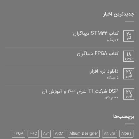
جدیدترین اخبار
کتاب STM32 دیباگران
20
آذر
برای
2 دیدگاه
کتاب
STM32
دیباگران
کتاب FPGA دیباگران
18
بهمن
هیچ
دیدگاهی
برای
ثبت
دانلود نرم افزار
27
کتاب
نشده
FPGA
آبان
برای
5 دیدگاه
دیباگران
دانلود
نرم
افزار
DSP شرکت TI سری 2000 و آموزش آن
27
آبان
برای
38 دیدگاه
DSP
شرکت
TI
سری
برچسب‌ها
2000
و
آموزش
آن
FPGA
C++
Avr
ARM
Altium Designer
Altium
Altera