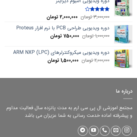
دوره ویدیویی آلتیوم دیزاینر
Current
Original
3,000,000
تومان
2,000,000
تومان
Rated
4.00
out
price
price
of 5
دوره ویدیویی طراحی PCB با نرم افزار Proteus
is:
was:
Current
Original
1,000,000
تومان
750,000
3,000,000 تومان.
تومان
2,000,000 تومان.
price
price
is:
was:
دوره ویدیویی میکروکنترلرهای ARM NXP (LPC)
1,000,000 تومان.
750,000 تومان.
Current
Original
2,000,000
تومان
1,500,000
تومان
price
price
is:
was:
2,000,000 تومان.
1,500,000 تومان.
درباره ما
مجتمع اموزشی ال پی سی ارم به مدت پانزده سال فعالیت مداوم
و پیشرفته اماده خدمت رسانی به شما عزیزان می باشد