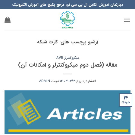
Ski
دپارتمان آموزش آنلاین ال پی سی آرم مرجع پکیچ های آموزش الکترونیک
t
conten
آرشیو برچسب های:
کارت شبکه
میکروکنترلر AVR
مقاله (فصل دوم میکروکنترلر و امکانات آن)
انتشار در تاریخ
1393-03-14
توسط
ADMIN
14
خرداد