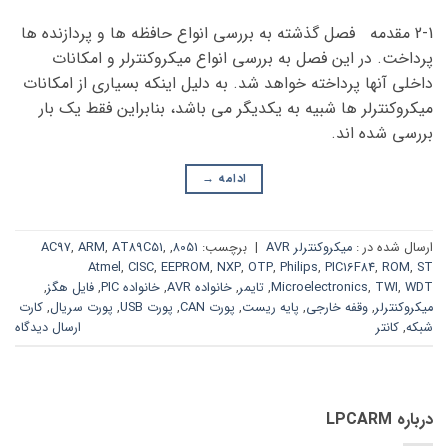
2-1 مقدمه فصل گذشته به بررسی انواع حافظه ها و پردازنده ها
پرداخت. در این فصل به بررسی انواع میکروکنترلر و امکانات
داخلی آنها پرداخته خواهد شد. به دلیل اینکه بسیاری از امکانات
میکروکنترلر ها شبیه به یکدیگر می باشد، بنابراین فقط یک بار
بررسی شده اند.
ادامه
→
ارسال شده در :
میکروکنترلر AVR
|
برچسب:
8051
,
,
AT89C51
,
ARM
,
AC97
Atmel
,
CISC
,
EEPROM
,
NXP
,
OTP
,
Philips
,
PIC16F84
,
ROM
,
ST
WDT
,
TWI
,
Microelectronics
,
تایمر
,
خانواده AVR
,
خانواده PIC
,
فایل هگز
,
میکروکنترلر
,
وقفه خارجی
,
پایه ریست
,
پورت CAN
,
پورت USB
,
پورت سریال
,
کارت
شبکه
,
کانتر
ارسال دیدگاه
درباره LPCARM