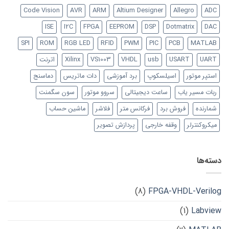
Code Vision
AVR
ARM
Altium Designer
Allegro
ADC
ISE
I2C
FPGA
EEPROM
DSP
Dotmatrix
DAC
SPI
ROM
RGB LED
RFID
PWM
PIC
PCB
MATLAB
UART
USART
usb
VHDL
VS1003
Xilinx
اترنت
استپر موتور
اسیلسکوپ
برد آموزشی
دات ماتریس
دماسنج
ربات مسیر یاب
ساعت دیجیتالی
سروو موتور
سون سگمنت
شمارنده
فروش برد
فرکانس متر
فلاشر
ماشین حساب
میکروکنترلر
وقفه خارجی
پردازش تصویر
دسته‌ها
(8)
FPGA-VHDL-Verilog
(1)
Labview