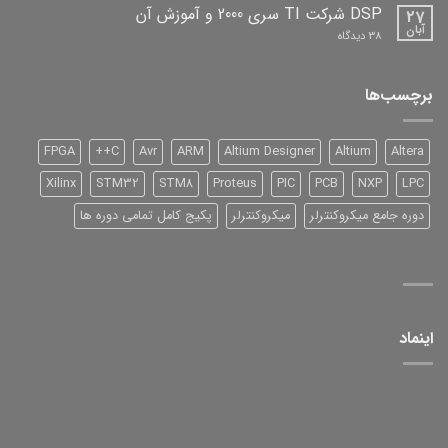
افزار
DSP شرکت TI سری 2000 و آموزش آن
27
آبان
برای
38 دیدگاه
DSP
شرکت
TI
سری
برچسب‌ها
2000
و
آموزش
آن
FPGA
C++
Avr
ARM
Altium Designer
Altium
Altera
Xilinx
STM32
STM8
Proteus
PIC
PCB
NXP
LPC
دوره جامع میکروکنترلر
میکروکنترلر
پکیج کامل تمامی دوره ها
اینماد