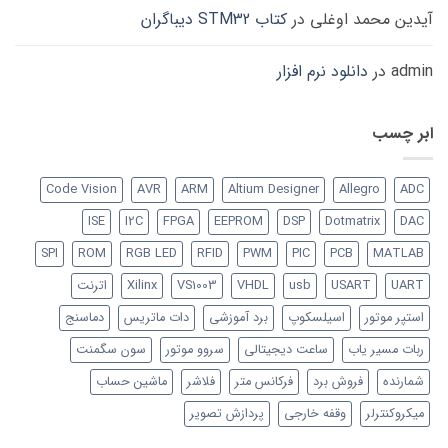
آیدین محمد اوغلی
در
کتاب STM32 دیباگران
admin
در
دانلود نرم افزار
ابر چسب
Code Vision
AVR
ARM
Altium Designer
Allegro
ADC
ISE
I2C
FPGA
EEPROM
DSP
Dotmatrix
DAC
SPI
ROM
RGB LED
RFID
PWM
PIC
PCB
MATLAB
UART
USART
usb
VHDL
VS1003
Xilinx
اترنت
استپر موتور
اسیلسکوپ
برد آموزشی
دات ماتریس
دماسنج
ربات مسیر یاب
ساعت دیجیتالی
سروو موتور
سون سگمنت
شمارنده
فروش برد
فرکانس متر
فلاشر
ماشین حساب
میکروکنترلر
وقفه خارجی
پردازش تصویر