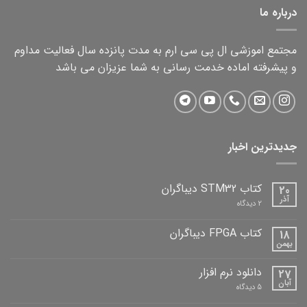
درباره ما
مجتمع اموزشی ال پی سی ارم به مدت پانزده سال فعالیت مداوم
و پیشرفته اماده خدمت رسانی به شما عزیزان می باشد
جدیدترین اخبار
کتاب STM32 دیباگران
20
آذر
برای
2 دیدگاه
کتاب
STM32
دیباگران
کتاب FPGA دیباگران
18
بهمن
هیچ
دیدگاهی
برای
ثبت
دانلود نرم افزار
27
کتاب
نشده
FPGA
آبان
برای
5 دیدگاه
دیباگران
دانلود
نرم