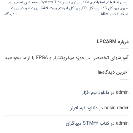
ارسال اطلاعات
,
استراکچر
,
انکدر موتور
,
تایمر System Tick
,
صفحه ی لمسی
,
وب
سرور
,
پروتکل I2C
,
پروتکل SPI
,
پروتکل اترنت
,
پورت CAN
,
پورت اترنت
,
پورت
شبکه
,
کلاس ARM
6 دیدگاه
درباره LPCARM
آموزشهای تخصصی در حوزه میکروکنترلر و FPGA را از ما بخواهید
آخرین دیدگاه‌ها
admin
در
دانلود نرم افزار
hosin dadvr
در
دانلود نرم افزار
admin
در
کتاب STM32 دیباگران