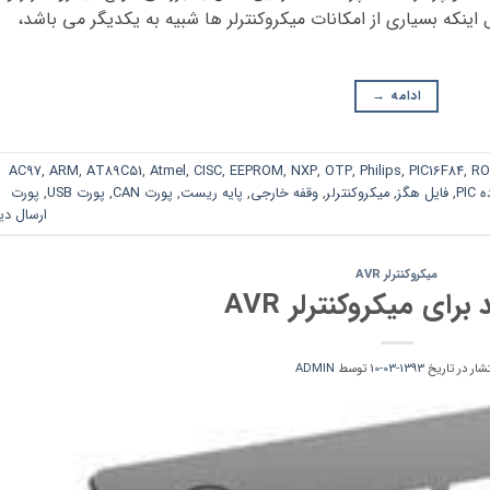
 اینکه بسیاری از امکانات میکروکنترلر ها شبیه به یکدیگر می باشد،
ادامه
→
AC97
,
ARM
,
AT89C51
,
Atmel
,
CISC
,
EEPROM
,
NXP
,
OTP
,
Philips
,
PIC16F84
,
R
PIC
,
فایل هگز
,
میکروکنترلر
,
وقفه خارجی
,
پایه ریست
,
پورت CAN
,
پورت USB
,
پورت
ارسال دی
میکروکنترلر AVR
 برای میکروکنترلر AVR
تشار در تاریخ
1393-03-10
توسط
ADMIN