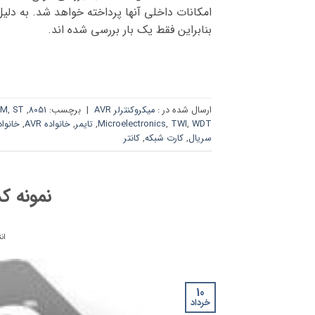
امکانات داخلی آنها پرداخته خواهد شد. به دلیل
بنابراین فقط یک بار بررسی شده اند.
ارسال شده در :
میکروکنترلر AVR
|
برچسب:
8051
,
ST
,
OM
WDT
,
TWI
,
Microelectronics
,
تایمر
,
خانواده AVR
,
خانواده 
سریال
,
کارت شبکه
,
کانتر
نمونه کد
ان
10
خرداد