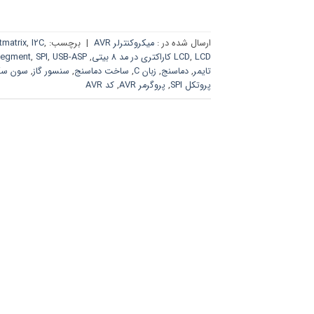
ارسال شده در :
میکروکنترلر AVR
|
برچسب:
,
I2C
,
tmatrix
LCD کاراکتری در مد 8 بیتی
,
LCD
,
USB-ASP
,
SPI
,
Segment
تایمر
,
دماسنج
,
زبان C
,
ساخت دماسنج
,
سنسور گاز
,
سون سگ
پروتکل SPI
,
پروگرمر AVR
,
کد AVR