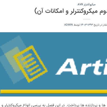
میکروکنترلر AVR
م میکروکنترلر و امکانات آن)
تشار در تاریخ
1393-03-14
توسط
ADMIN
ها و پردازنده ها پرداخت. در این فصل به بررسی انواع میکروکنترلر و