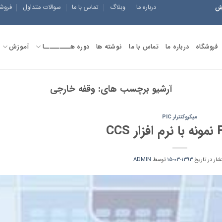
درباره ما
وبلاگ
تماس با ما
سوالات متداول
فروش
زش
فروشگاه
درباره ما
تماس با ما
نوشته ها
دوره هــــــــــا
آموزش
آرشیو برچسب های:
وقفه خارجی
میکروکنترلر PIC
تشار در تاریخ
1393-03-15
توسط
ADMIN