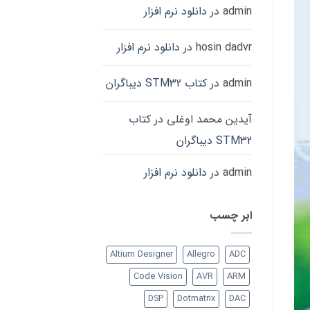
admin
در
دانلود نرم افزار
hosin dadvr
در
دانلود نرم افزار
admin
در
کتاب STM32 دیباگران
آیدین محمد اوغلی
در
کتاب
STM32 دیباگران
admin
در
دانلود نرم افزار
ابر چسب
Altium Designer
Allegro
ADC
Code Vision
AVR
ARM
DSP
Dotmatrix
DAC