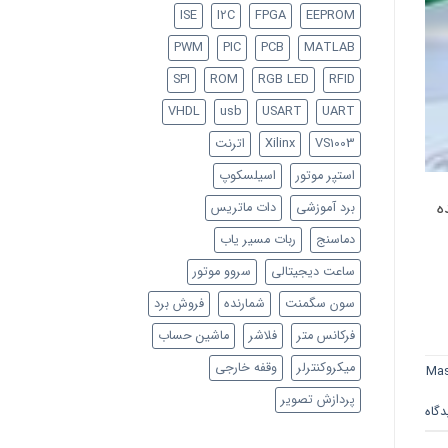
ISE
I2C
FPGA
EEPROM
PWM
PIC
PCB
MATLAB
SPI
ROM
RGB LED
RFID
VHDL
usb
USART
UART
VS1003
Xilinx
اترنت
استپر موتور
اسیلسکوپ
ر CCS نوشته شده
برد آموزشی
دات ماتریس
دماسنج
ربات مسیر یاب
ساعت دیجیتالی
سروو موتور
سون سگمنت
شمارنده
فروش برد
فرکانس متر
فلاشر
ماشین حساب
میکروکنترلر
وقفه خارجی
Mas
پردازش تصویر