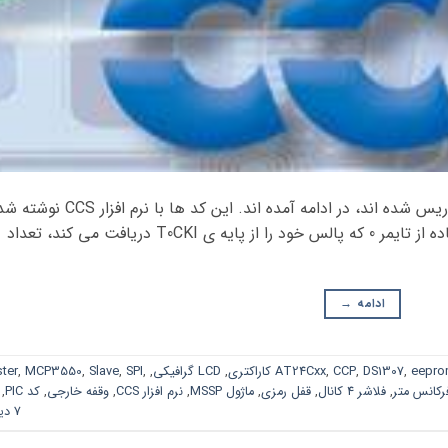
برخی از نمونه کد های PIC که در کلاس PIC تدریس شده اند، در ادامه آمده اند. این کد ها با نرم افزا
اند. کد PIC فرکانس متر در این کد PIC با استفاده از تایمر 0 که پالس خود را از پایه ی T0CKI دریافت می کند، تعداد
ادامه
→
eepro
,
DS1307
,
CCP
,
AT24Cxx
,
LCD گرافیکی
,
,
SPI
,
Slave
,
MCP3550
,
ter
رکانس متر
,
فلاشر 4 کانال
,
قفل رمزی
,
ماژول MSSP
,
نرم افزار CCS
,
وقفه خارجی
,
کد PIC
,
7 دیدگاه