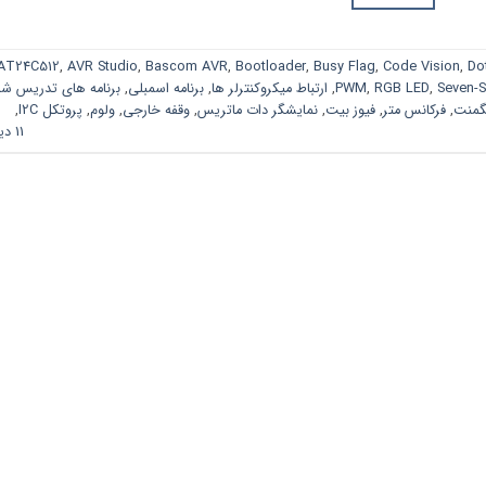
AT24C512
,
AVR Studio
,
Bascom AVR
,
Bootloader
,
Busy Flag
,
Code Vision
,
Do
Seven-
,
RGB LED
,
PWM
,
ارتباط میکروکنترلر ها
,
برنامه اسمبلی
,
برنامه های تدریس شد
منت
,
فرکانس متر
,
فیوز بیت
,
نمایشگر دات ماتریس
,
وقفه خارجی
,
ولوم
,
پروتکل I2C
,
11 دیدگاه