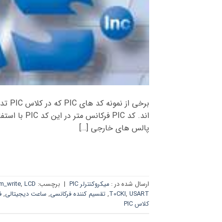
پالس های خارجی […]
ارسال شده در :
میکروکنترلر PIC
|
برچسب:
LCD کاراکتری
,
m_write
USART
,
T0CKI
,
تقسیم کننده فرکانسی
,
ساعت دیجیتالی
,
ف
کلاس PIC