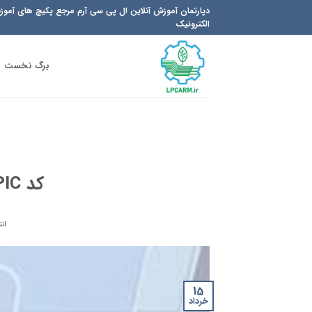
Ski
دپارتمان آموزش آنلاین ال پی سی آرم مرجع پکیچ های آمو
t
الکترونیک
conten
برگ نخست
کد PIC نمونه با نرم افزار CCS
ان
15
خرداد