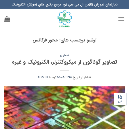
Ski
دپارتمان آموزش آنلاین ال پی سی آرم مرجع پکیچ های آموزش الکترونیک
t
conten
آرشیو برچسب های:
محور فرکانس
تصاویر
تصاویر گوناگون از میکروکنترلر، الکترونیک و غیره
انتشار در تاریخ
1395-04-15
توسط
ADMIN
15
تیر