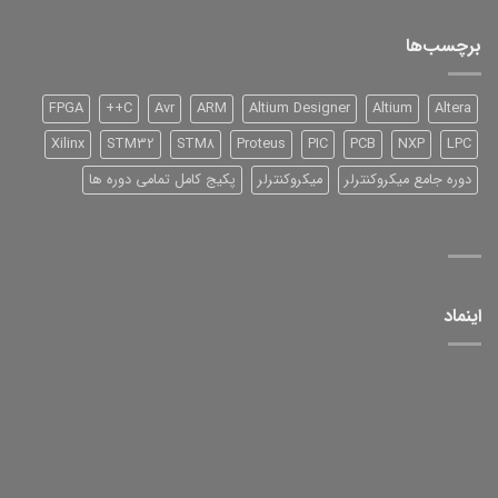
شرکت
TI
سری
برچسب‌ها
2000
و
آموزش
آن
FPGA
C++
Avr
ARM
Altium Designer
Altium
Altera
Xilinx
STM32
STM8
Proteus
PIC
PCB
NXP
LPC
دوره جامع میکروکنترلر
میکروکنترلر
پکیج کامل تمامی دوره ها
اینماد