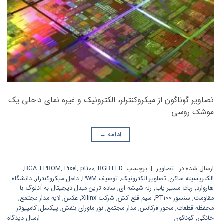
تصاویر گوناگون از میکروکنترلر، الکترونیک و غیره نمای داخلی یک
موشک روسی
ادامه
→
ارسال شده در :
تصاویر
|
برچسب:
RGB LED
,
pt100
,
Pixel
,
EPROM
,
BGA
,
الکتریسیته ساکن
,
تصاویر الکترونیک
,
توصیف PWM
,
داخل میکروکنترلر
,
دانشگاه
هاروارد
,
ربات مسیر یاب
,
رله شیشه ای
,
ساده ترین مبدل دیجیتال به آنالوگ با
مقاومت
,
سنسور PT100
,
سیم قلع کش
,
شرکت Xilinx
,
عکس
,
لایه مدار مجتمع
,
محفظه قطعات
,
محور فرکانس
,
مدار مجتمع
,
نور ماورای بنفش
,
پیکسل
,
کامپیوتر
خانگی
,
گوناگون
ارسال دیدگاه