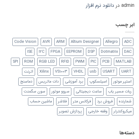
admin
در
دانلود نرم افزار
ابر چسب
Code Vision
AVR
ARM
Altium Designer
Allegro
ADC
ISE
I2C
FPGA
EEPROM
DSP
Dotmatrix
DAC
SPI
ROM
RGB LED
RFID
PWM
PIC
PCB
MATLAB
UART
USART
usb
VHDL
VS1003
Xilinx
اترنت
استپر موتور
اسیلسکوپ
برد آموزشی
دات ماتریس
دماسنج
ربات مسیر یاب
ساعت دیجیتالی
سروو موتور
سون سگمنت
شمارنده
فروش برد
فرکانس متر
فلاشر
ماشین حساب
میکروکنترلر
وقفه خارجی
پردازش تصویر
دسته‌ها