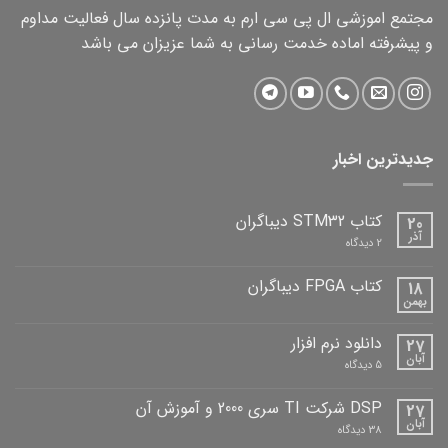
مجتمع اموزشی ال پی سی ارم به مدت پانزده سال فعالیت مداوم
و پیشرفته اماده خدمت رسانی به شما عزیزان می باشد
جدیدترین اخبار
کتاب STM32 دیباگران
20
آذر
برای
2 دیدگاه
کتاب
STM32
دیباگران
کتاب FPGA دیباگران
18
بهمن
هیچ
دیدگاهی
برای
ثبت
دانلود نرم افزار
27
کتاب
نشده
FPGA
آبان
برای
5 دیدگاه
دیباگران
دانلود
نرم
افزار
DSP شرکت TI سری 2000 و آموزش آن
27
آبان
برای
38 دیدگاه
DSP