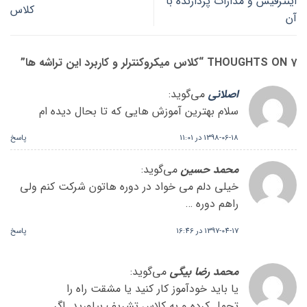
اینترفیس و مدارات پردازنده با
کلاس
آن
7 THOUGHTS ON “
کلاس میکروکنترلر و کاربرد این تراشه ها
”
اصلانی
می‌گوید:
سلام بهترین آموزش هایی که تا بحال دیده ام
1398-06-18 در 11:01
پاسخ
محمد حسین
می‌گوید:
خیلی دلم می خواد در دوره هاتون شرکت کنم ولی
راهم دوره …
1397-04-17 در 16:46
پاسخ
محمد رضا بیگی
می‌گوید:
یا باید خودآموز کار کنید یا مشقت راه را
تحمل کرده و به کلاس تشریف بیاورید. اگر