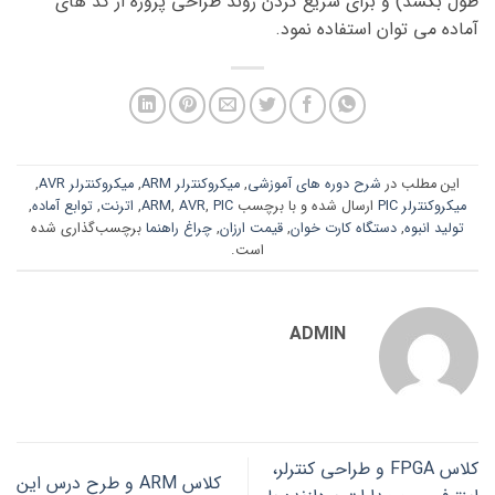
طول بکشد) و برای سریع کردن روند طراحی پروژه از کد های
آماده می توان استفاده نمود.
این مطلب در
شرح دوره های آموزشی
,
میکروکنترلر ARM
,
میکروکنترلر AVR
,
میکروکنترلر PIC
ارسال شده و با برچسب
PIC
,
AVR
,
ARM
,
اترنت
,
توابع آماده
,
تولید انبوه
,
دستگاه کارت خوان
,
قیمت ارزان
,
چراغ راهنما
برچسب‌گذاری شده
است.
ADMIN
کلاس FPGA و طراحی کنترلر،
کلاس ARM و طرح درس این