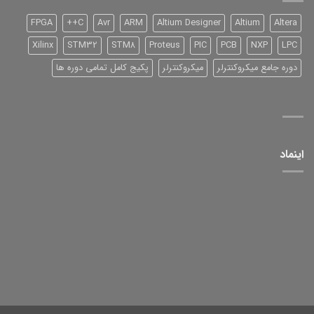
آموزش
آن
FPGA
C++
Avr
ARM
Altium Designer
Altium
Altera
Xilinx
STM32
STM8
Proteus
PIC
PCB
NXP
LPC
دوره جامع میکروکنترلر
میکروکنترلر
پکیج کامل تمامی دوره ها
اینماد