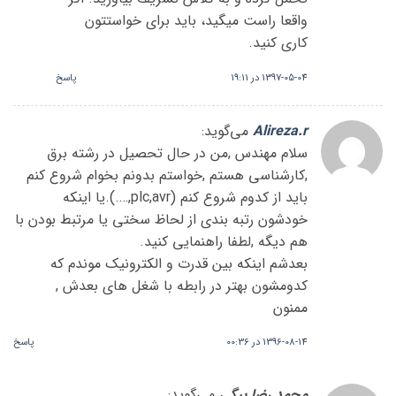
واقعا راست میگید، باید برای خواستتون
کاری کنید.
1397-05-04 در 19:11
پاسخ
Alireza.r
می‌گوید:
سلام مهندس ,من در حال تحصیل در رشته برق
,کارشناسی هستم ,خواستم بدونم بخوام شروع کنم
باید از کدوم شروع کنم (plc,avr,….).یا اینکه
خودشون رتبه بندی از لحاظ سختی یا مرتبط بودن با
هم دیگه ,لطفا راهنمایی کنید.
بعدشم اینکه بین قدرت و الکترونیک موندم که
کدومشون بهتر در رابطه با شغل های بعدش ,
ممنون
1396-08-14 در 00:36
پاسخ
محمد رضا بیگی
می‌گوید: