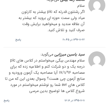
سلام
اگر رشتتون قدرته که plc بیشتر به کارتون
میاد ولی سمت حوزه ای بروید که بیشتر به
آن علاقه مندید و میخواهید برایش وقت
صرف کنید و تلاش کنید.
1396-11-22 در 20:45
پاسخ
سید یاسین میرزایی
می‌گوید:
سلام مهندس بیگی ميخواستم در کلاس های plc
درجه یک و دو شرکت کنم و اطلاعیه زده که برای
مصاحبه 17/1/96 آیا مصاحبه یک آزمون ورودیه و
منابع آزمون چی هست؟ وسوال بعدی این که من تا
کلاس های avr شما رو نوشتم ميخواستم در مورد
شروع کلاس ها توضیح بدین مرسی
1395-11-11 در 16:16
پاسخ