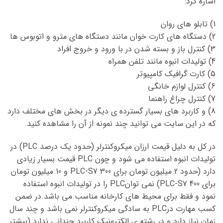
اشاره کرد:
1) تابلو های روان
2) دستگاه های کارت خوان مانند دستگاه های مترو و اتوبوس ها
3) کنترل باز و بسته شدن در با ورود و خروج افراد
4) تولیدات انبوه مانند تلفن همراه
5) کارت گرافیک کامپیوتر
6) کنترل لوازم خانگی
7) کنترل چراغ راهنما
8) و کاربرد های بسیار گسترده ی دیگر در بخش های مختلف دارد
که در این سایت می توانید چند نمونه از آن را مشاهده کنید.
در کل به دلیل قیمت ارزان میکروکنترلر (حدود یک درصد PLC) در
تولیدات انبوه استفاده می شود و چون PLC قیمت بسیار زیادی
دارد (حدود 2 میلیون تومان برای PLC-S7 300 و 10 میلیون تومان
برای PLC-S7 400) نمی توانPLC را در تولیدات انبوه استفاده
نمود و فقط برای محیط های کارخانه مناسب می باشد.در ضمن
کسب مهارت درPLC به سادگی میکروکنترلر نمی باشد و چند سال
زمان نیاز دارد و در رشته ی الکترونیک کاربرد چندانی ندارد (بیشتر