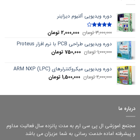
دوره ویدیویی آلتیوم دیزاینر
Current
Original
3,000,000
تومان
2,000,000
تومان
Rated
4.00
out
price
price
of 5
دوره ویدیویی طراحی PCB با نرم افزار Proteus
is:
was:
Current
Original
1,000,000
تومان
750,000
3,000,000 تومان.
تومان
2,000,000 تومان.
price
price
is:
was:
دوره ویدیویی میکروکنترلرهای ARM NXP (LPC)
1,000,000 تومان.
750,000 تومان.
Current
Original
2,000,000
تومان
1,500,000
تومان
price
price
is:
was:
2,000,000 تومان.
1,500,000 تومان.
درباره ما
مجتمع اموزشی ال پی سی ارم به مدت پانزده سال فعالیت مداوم
و پیشرفته اماده خدمت رسانی به شما عزیزان می باشد