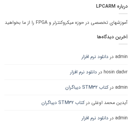
درباره LPCARM
آموزشهای تخصصی در حوزه میکروکنترلر و FPGA را از ما بخواهید
آخرین دیدگاه‌ها
admin
در
دانلود نرم افزار
hosin dadvr
در
دانلود نرم افزار
admin
در
کتاب STM32 دیباگران
آیدین محمد اوغلی
در
کتاب STM32 دیباگران
admin
در
دانلود نرم افزار