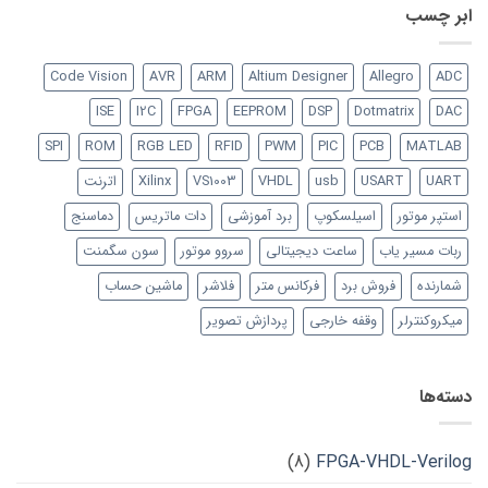
ابر چسب
Code Vision
AVR
ARM
Altium Designer
Allegro
ADC
ISE
I2C
FPGA
EEPROM
DSP
Dotmatrix
DAC
SPI
ROM
RGB LED
RFID
PWM
PIC
PCB
MATLAB
UART
USART
usb
VHDL
VS1003
Xilinx
اترنت
استپر موتور
اسیلسکوپ
برد آموزشی
دات ماتریس
دماسنج
ربات مسیر یاب
ساعت دیجیتالی
سروو موتور
سون سگمنت
شمارنده
فروش برد
فرکانس متر
فلاشر
ماشین حساب
میکروکنترلر
وقفه خارجی
پردازش تصویر
دسته‌ها
(8)
FPGA-VHDL-Verilog