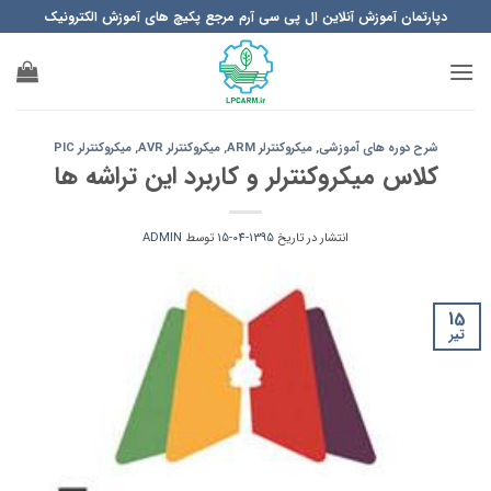
Ski
دپارتمان آموزش آنلاین ال پی سی آرم مرجع پکیچ های آموزش الکترونیک
t
conten
شرح دوره های آموزشی
,
میکروکنترلر ARM
,
میکروکنترلر AVR
,
میکروکنترلر PIC
کلاس میکروکنترلر و کاربرد این تراشه ها
انتشار در تاریخ
1395-04-15
توسط
ADMIN
15
تیر