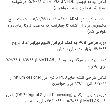
کلاس برنامه نویسی VHDL از 20/9/98 تا 15/10/98 در شیفت
صبح (شنبه تا چهارشنبه-خواهران)
کلاس میکروکنترلر ARM از 16/10/98 تا 11/04/99 در شیفت صبح
مخصوص برادران (شنبه تا چهارشنبه که به علت کرونا زمان دوره
طولانی شد)
دوره
طراحی PCB به کمک نرم افزار آلتیوم دیزاینر
که از تاریخ
14/4/99 برگزار شد، برای برادران
کلاس پردازش سیگنال با نرم افزار MATLAB از 1/6/99 تا 15/7/99
برای برادران
کلاس طراحی نقشه های PCB با نرم افزار Altium designer از
16/7/99 الی 9/9/99 برای خواهران
دوره پردازش سیگنال (DSP=Digital Signal Processing) با نرم
افزار MATLAB از 10/9/99 تا 23/10/99 برای خواهران