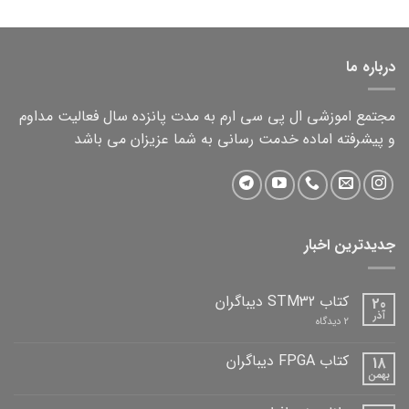
is:
was:
2,000,000 تومان.
1,500,000 تومان.
درباره ما
مجتمع اموزشی ال پی سی ارم به مدت پانزده سال فعالیت مداوم
و پیشرفته اماده خدمت رسانی به شما عزیزان می باشد
جدیدترین اخبار
کتاب STM32 دیباگران
20
آذر
برای
2 دیدگاه
کتاب
STM32
دیباگران
کتاب FPGA دیباگران
18
بهمن
هیچ
دیدگاهی
برای
ثبت