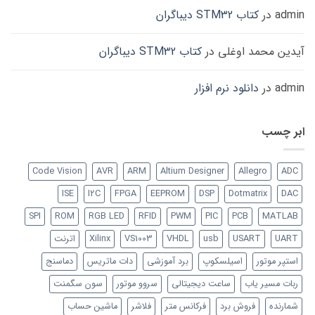
admin
در
کتاب STM32 دیباگران
آیدین محمد اوغلی
در
کتاب STM32 دیباگران
admin
در
دانلود نرم افزار
ابر چسب
Code Vision
AVR
ARM
Altium Designer
Allegro
ADC
ISE
I2C
FPGA
EEPROM
DSP
Dotmatrix
DAC
SPI
ROM
RGB LED
RFID
PWM
PIC
PCB
MATLAB
UART
USART
usb
VHDL
VS1003
Xilinx
اترنت
استپر موتور
اسیلسکوپ
برد آموزشی
دات ماتریس
دماسنج
ربات مسیر یاب
ساعت دیجیتالی
سروو موتور
سون سگمنت
شمارنده
فروش برد
فرکانس متر
فلاشر
ماشین حساب