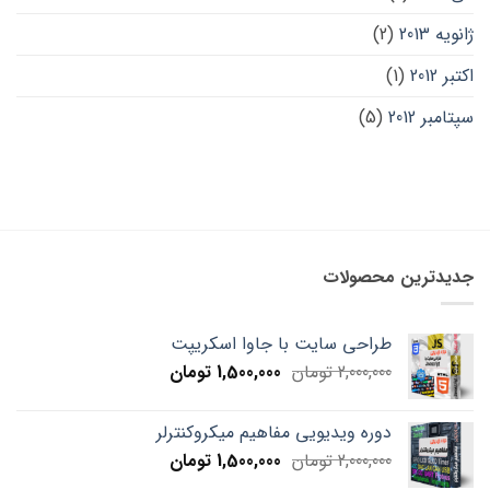
ژانویه 2013
(2)
اکتبر 2012
(1)
سپتامبر 2012
(5)
جدیدترین محصولات
طراحی سایت با جاوا اسکریپت
Current
Original
2,000,000
تومان
1,500,000
تومان
price
price
is:
was:
دوره ویدیویی مفاهیم میکروکنترلر
2,000,000 تومان.
1,500,000 تومان.
Current
Original
2,000,000
تومان
1,500,000
تومان
price
price