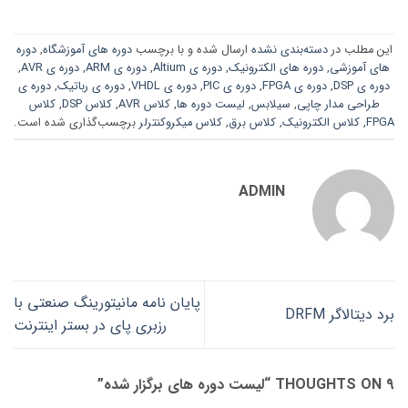
این مطلب در
دسته‌بندی نشده
ارسال شده و با برچسب
دوره های آموزشگاه
,
دوره
های آموزشی
,
دوره های الکترونیک
,
دوره ی Altium
,
دوره ی ARM
,
دوره ی AVR
,
دوره ی DSP
,
دوره ی FPGA
,
دوره ی PIC
,
دوره ی VHDL
,
دوره ی رباتیک
,
دوره ی
طراحی مدار چاپی
,
سیلابس
,
لیست دوره ها
,
کلاس AVR
,
کلاس DSP
,
کلاس
FPGA
,
کلاس الکترونیک
,
کلاس برق
,
کلاس میکروکنترلر
برچسب‌گذاری شده است.
ADMIN
پایان نامه مانیتورینگ صنعتی با
برد دیتالاگر DRFM
رزبری پای در بستر اینترنت
9 THOUGHTS ON “
لیست دوره های برگزار شده
”