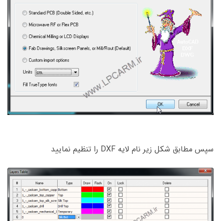
سپس مطابق شکل زیر نام لایه DXF را تنظیم نمایید