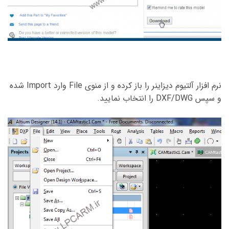
نرم افزار آلتیوم دیزاینر را باز کرده و از منوی File وارد Import شده
و سپس DXF/DWG را انتخاب نمایید.