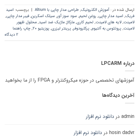
ارسال شده در :
آموزش الکترونیک
,
طراحی مدار چاپی با Altium
|
برچسب:
اسید
فریک
,
اسید مدار چاپی
,
روغن لحیم
,
سود سوز آور
,
سیلک اسکرین
,
فیبر مدار چاپی
,
لامینت
,
لایه های لامینت
,
لحیم کاری
,
مارکاژ
,
ماژیک ضد اسید
,
محلول ظهور
لامینت
,
پروتئوس به آلتیوم
,
پرکلرودوفر
,
پرینتر لیزری
,
پوزیتیو 20
,
چاپ راهنما
2 دیدگاه
درباره LPCARM
آموزشهای تخصصی در حوزه میکروکنترلر و FPGA را از ما بخواهید
آخرین دیدگاه‌ها
admin
در
دانلود نرم افزار
hosin dadvr
در
دانلود نرم افزار