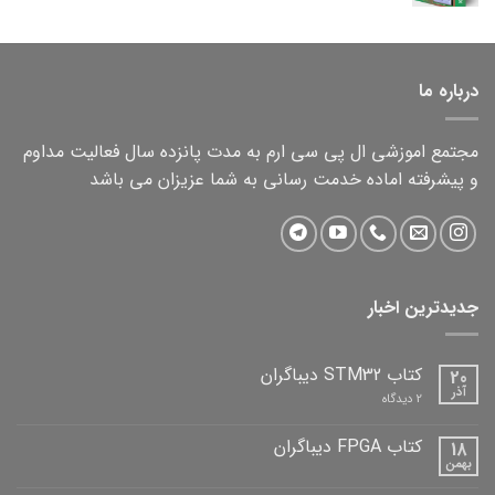
price
price
is:
was:
2,000,000 تومان.
1,500,000 تومان.
درباره ما
مجتمع اموزشی ال پی سی ارم به مدت پانزده سال فعالیت مداوم
و پیشرفته اماده خدمت رسانی به شما عزیزان می باشد
جدیدترین اخبار
کتاب STM32 دیباگران
20
آذر
برای
2 دیدگاه
کتاب
STM32
دیباگران
کتاب FPGA دیباگران
18
بهمن
هیچ
دیدگاهی