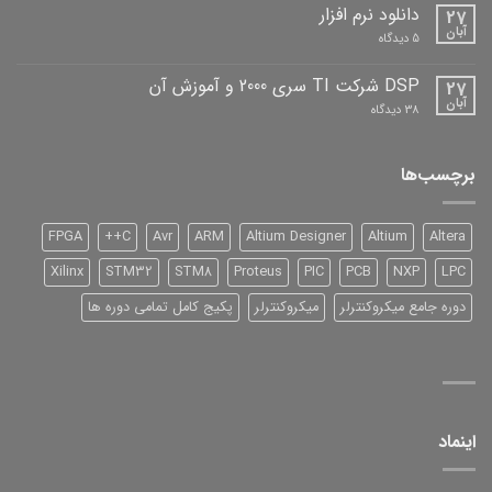
برای
ثبت
دانلود نرم افزار
27
کتاب
نشده
FPGA
آبان
برای
5 دیدگاه
دیباگران
دانلود
نرم
افزار
DSP شرکت TI سری 2000 و آموزش آن
27
آبان
برای
38 دیدگاه
DSP
شرکت
TI
سری
برچسب‌ها
2000
و
آموزش
آن
FPGA
C++
Avr
ARM
Altium Designer
Altium
Altera
Xilinx
STM32
STM8
Proteus
PIC
PCB
NXP
LPC
دوره جامع میکروکنترلر
میکروکنترلر
پکیج کامل تمامی دوره ها
اینماد