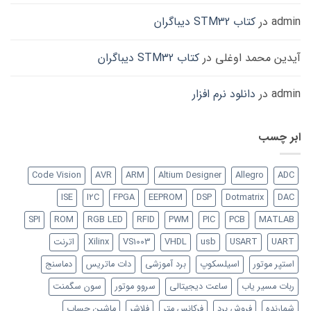
admin
در
کتاب STM32 دیباگران
آیدین محمد اوغلی
در
کتاب STM32 دیباگران
admin
در
دانلود نرم افزار
ابر چسب
Code Vision
AVR
ARM
Altium Designer
Allegro
ADC
ISE
I2C
FPGA
EEPROM
DSP
Dotmatrix
DAC
SPI
ROM
RGB LED
RFID
PWM
PIC
PCB
MATLAB
UART
USART
usb
VHDL
VS1003
Xilinx
اترنت
استپر موتور
اسیلسکوپ
برد آموزشی
دات ماتریس
دماسنج
ربات مسیر یاب
ساعت دیجیتالی
سروو موتور
سون سگمنت
شمارنده
فروش برد
فرکانس متر
فلاشر
ماشین حساب