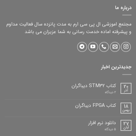
درباره ما
مجتمع اموزشی ال پی سی ارم به مدت پانزده سال فعالیت مداوم
و پیشرفته اماده خدمت رسانی به شما عزیزان می باشد
جدیدترین اخبار
کتاب STM32 دیباگران
20
آذر
برای
2 دیدگاه
کتاب
STM32
دیباگران
کتاب FPGA دیباگران
18
بهمن
هیچ
دیدگاهی
برای
ثبت
دانلود نرم افزار
27
کتاب
نشده
FPGA
آبان
برای
5 دیدگاه
دیباگران
دانلود