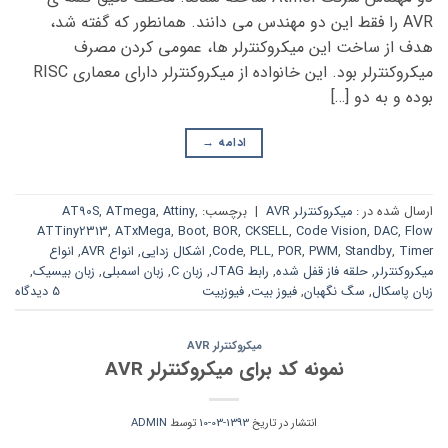
AVR را فقط این دو مهندس می دانند. همانطور که گفته شد،
هدف از ساخت این میکروکنترلر ها، عمومی کردن مصرف
میکروکنترلر بود. این خانواده از میکروکنترلر دارای معماری RISC
بوده و به دو […]
ادامه
→
ارسال شده در :
میکروکنترلر AVR
|
برچسب:
,
Attiny
,
ATmega
,
AT90S
ATTiny2313
,
ATxMega
,
Boot
,
BOR
,
CKSELL
,
Code Vision
,
DAC
,
Flow
Timer
,
Standby
,
PWM
,
POR
,
PLL
,
Code
,
اشکال زدایی
,
انواع AVR
,
انواع
میکروکنترلر
,
حلقه فاز قفل شده
,
رابط JTAG
,
زبان C
,
زبان اسمبلی
,
زبان بیسیک
,
زبان پاسکال
,
سگ نگهبان
,
فیوز بیت
,
فیوزبیت
5 دیدگاه
میکروکنترلر AVR
نمونه کد برای میکروکنترلر AVR
انتشار در تاریخ
1393-03-10
توسط
ADMIN