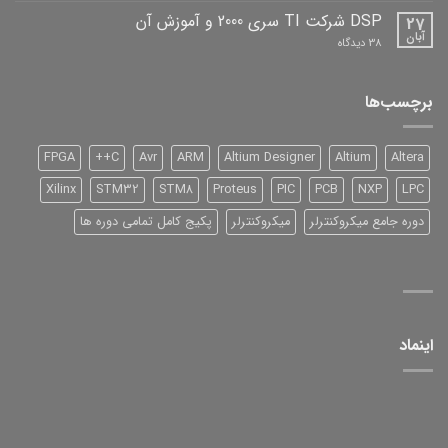
نرم
افزار
DSP شرکت TI سری 2000 و آموزش آن
27
آبان
برای
38 دیدگاه
DSP
شرکت
TI
سری
برچسب‌ها
2000
و
آموزش
آن
FPGA
C++
Avr
ARM
Altium Designer
Altium
Altera
Xilinx
STM32
STM8
Proteus
PIC
PCB
NXP
LPC
دوره جامع میکروکنترلر
میکروکنترلر
پکیج کامل تمامی دوره ها
اینماد