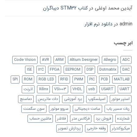
آیدین محمد اوغلی
در
کتاب STM32 دیباگران
admin
در
دانلود نرم افزار
ابر چسب
Code Vision
AVR
ARM
Altium Designer
Allegro
ADC
ISE
I2C
FPGA
EEPROM
DSP
Dotmatrix
DAC
SPI
ROM
RGB LED
RFID
PWM
PIC
PCB
MATLAB
UART
USART
usb
VHDL
VS1003
Xilinx
اترنت
استپر موتور
اسیلسکوپ
برد آموزشی
دات ماتریس
دماسنج
ربات مسیر یاب
ساعت دیجیتالی
سروو موتور
سون سگمنت
شمارنده
فروش برد
فرکانس متر
فلاشر
ماشین حساب
میکروکنترلر
وقفه خارجی
پردازش تصویر