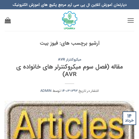
Ski
دپارتمان آموزش آنلاین ال پی سی آرم مرجع پکیچ های آموزش الکترونیک
t
conten
آرشیو برچسب های:
فیوز بیت
میکروکنترلر AVR
مقاله (فصل سوم میکروکنترلر های خانواده ی
AVR)
انتشار در تاریخ
1393-03-14
توسط
ADMIN
14
خرداد