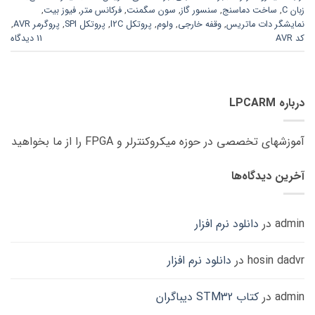
زبان C
,
ساخت دماسنج
,
سنسور گاز
,
سون سگمنت
,
فرکانس متر
,
فیوز بیت
,
نمایشگر دات ماتریس
,
وقفه خارجی
,
ولوم
,
پروتکل I2C
,
پروتکل SPI
,
پروگرمر AVR
,
کد AVR
11 دیدگاه
درباره LPCARM
آموزشهای تخصصی در حوزه میکروکنترلر و FPGA را از ما بخواهید
آخرین دیدگاه‌ها
admin
در
دانلود نرم افزار
hosin dadvr
در
دانلود نرم افزار
admin
در
کتاب STM32 دیباگران