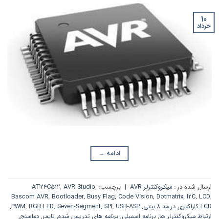
10
خرداد
ادامه
→
ارسال شده در :
میکروکنترلر AVR
|
برچسب:
,
AVR Studio
,
AT24C512
Bascom AVR
,
Bootloader
,
Busy Flag
,
Code Vision
,
Dotmatrix
,
I2C
,
LCD
,
LCD کاراکتری در مد 8 بیتی
,
USB-ASP
,
SPI
,
Seven-Segment
,
RGB LED
,
PWM
,
ارتباط میکروکنترلر ها
,
برنامه اسمبلی
,
برنامه های تدریس شده
,
تایمر
,
دماسنج
,