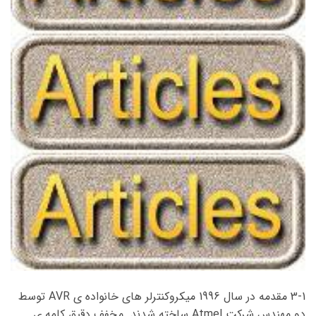
3-1 مقدمه در سال 1996 میکروکنترلر های خانواده ی AVR توسط
دو مهندس شرکت Atmel ساخته شدند. مخفف دقیق کلمه ی