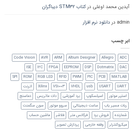
آیدین محمد اوغلی
در
کتاب STM32 دیباگران
admin
در
دانلود نرم افزار
ابر چسب
Code Vision
AVR
ARM
Altium Designer
Allegro
ADC
ISE
I2C
FPGA
EEPROM
DSP
Dotmatrix
DAC
SPI
ROM
RGB LED
RFID
PWM
PIC
PCB
MATLAB
UART
USART
usb
VHDL
VS1003
Xilinx
اترنت
استپر موتور
اسیلسکوپ
برد آموزشی
دات ماتریس
دماسنج
ربات مسیر یاب
ساعت دیجیتالی
سروو موتور
سون سگمنت
شمارنده
فروش برد
فرکانس متر
فلاشر
ماشین حساب
میکروکنترلر
وقفه خارجی
پردازش تصویر