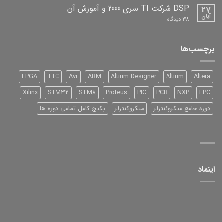
افزار
DSP شرکت TI سری 2000 و آموزش آن
27
آبان
برای
38 دیدگاه
DSP
شرکت
TI
سری
برچسب‌ها
2000
و
آموزش
آن
FPGA
C++
Avr
ARM
Altium Designer
Altium
Altera
Xilinx
STM32
STM8
Proteus
PIC
PCB
NXP
LPC
دوره جامع میکروکنترلر
میکروکنترلر
پکیج کامل تمامی دوره ها
اینماد