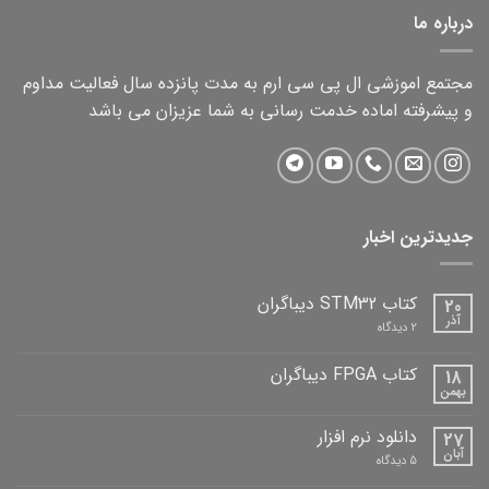
درباره ما
مجتمع اموزشی ال پی سی ارم به مدت پانزده سال فعالیت مداوم
و پیشرفته اماده خدمت رسانی به شما عزیزان می باشد
جدیدترین اخبار
کتاب STM32 دیباگران
20
آذر
برای
2 دیدگاه
کتاب
STM32
دیباگران
کتاب FPGA دیباگران
18
بهمن
هیچ
دیدگاهی
برای
ثبت
دانلود نرم افزار
27
کتاب
نشده
FPGA
آبان
برای
5 دیدگاه
دیباگران
دانلود
نرم