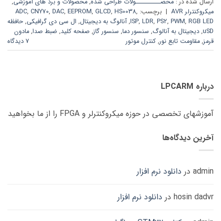
ارسال شده در :
محصــــــــــولات طراحی شده
,
محصولات و برد های آموزشی
,
میکروکنترلر AVR
|
برچسب:
,
HS0038
,
GLCD
,
EEPROM
,
DAC
,
CNY70
,
ADC
RGB LED
,
PWM
,
PS2
,
LDR
,
ISP
,
آنالوگ به دیجیتال
,
ال سی دی گرافیکی
,
حافظه
uSD
,
دیجیتال به آنالوگ
,
سنسور دما
,
سنسور گاز
,
صفحه کلید
,
ضبط صدا
,
مادون
قرمز
,
مقاومت تابع نور
,
کنترل موتور
7 دیدگاه
درباره LPCARM
آموزشهای تخصصی در حوزه میکروکنترلر و FPGA را از ما بخواهید
آخرین دیدگاه‌ها
admin
در
دانلود نرم افزار
hosin dadvr
در
دانلود نرم افزار