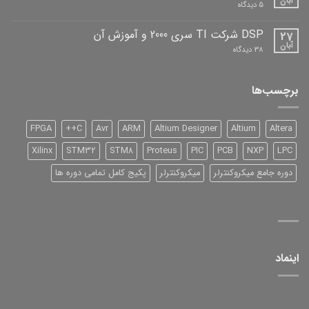
آبان
برای
5 دیدگاه
دیباگران
دانلود
نرم
افزار
DSP شرکت TI سری 2000 و آموزش آن
27
آبان
برای
38 دیدگاه
DSP
شرکت
TI
سری
برچسب‌ها
2000
و
آموزش
آن
FPGA
C++
Avr
ARM
Altium Designer
Altium
Altera
Xilinx
STM32
STM8
Proteus
PIC
PCB
NXP
LPC
دوره جامع میکروکنترلر
میکروکنترلر
پکیج کامل تمامی دوره ها
اینماد