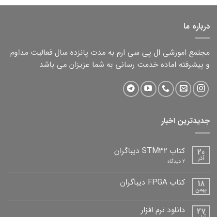
2,000,000 تومان.
1,500,000 تومان.
درباره ما
مجتمع اموزشی ال پی سی ارم به مدت پانزده سال فعالیت مداوم
و پیشرفته اماده خدمت رسانی به شما عزیزان می باشد
جدیدترین اخبار
کتاب STM32 دیباگران
20
آذر
برای
2 دیدگاه
کتاب
STM32
دیباگران
کتاب FPGA دیباگران
18
بهمن
هیچ
دیدگاهی
برای
ثبت
دانلود نرم افزار
27
کتاب
نشده
FPGA