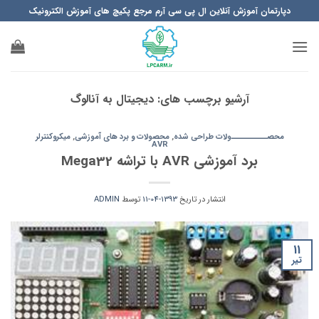
Ski
دپارتمان آموزش آنلاین ال پی سی آرم مرجع پکیچ های آموزش الکترونیک
t
conten
آرشیو برچسب های:
دیجیتال به آنالوگ
محصــــــــــولات طراحی شده
,
محصولات و برد های آموزشی
,
میکروکنترلر
AVR
برد آموزشی AVR با تراشه Mega32
انتشار در تاریخ
1393-04-11
توسط
ADMIN
11
تیر