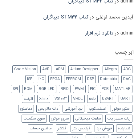
admin
در
کتاب STM32 دیباگران
آیدین محمد اوغلی
در
کتاب STM32 دیباگران
admin
در
دانلود نرم افزار
ابر چسب
Code Vision
AVR
ARM
Altium Designer
Allegro
ADC
ISE
I2C
FPGA
EEPROM
DSP
Dotmatrix
DAC
SPI
ROM
RGB LED
RFID
PWM
PIC
PCB
MATLAB
UART
USART
usb
VHDL
VS1003
Xilinx
اترنت
استپر موتور
اسیلسکوپ
برد آموزشی
دات ماتریس
دماسنج
ربات مسیر یاب
ساعت دیجیتالی
سروو موتور
سون سگمنت
شمارنده
فروش برد
فرکانس متر
فلاشر
ماشین حساب