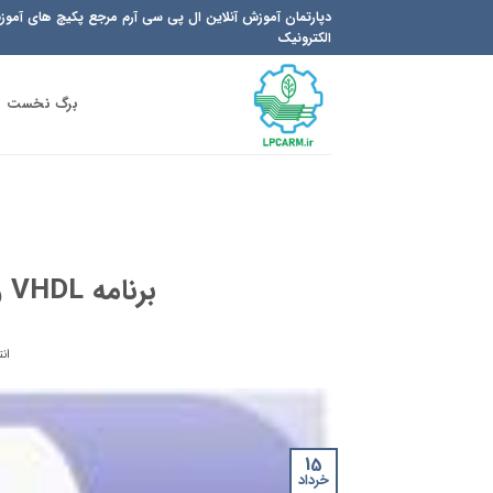
Ski
دپارتمان آموزش آنلاین ال پی سی آرم مرجع پکیچ های آمو
t
الکترونیک
conten
برگ نخست
برنامه VHDL و نمونه کد VHDL تدریس شده
ان
15
خرداد