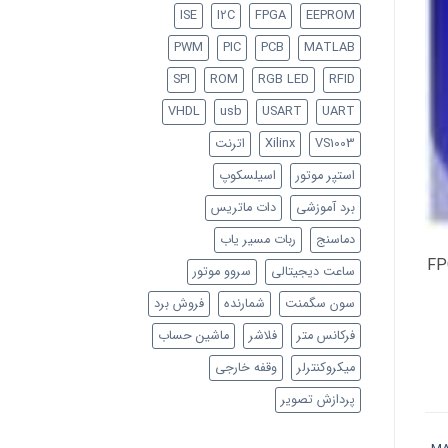
ISE
I2C
FPGA
EEPROM
PWM
PIC
PCB
MATLAB
SPI
ROM
RGB LED
RFID
VHDL
usb
USART
UART
VS1003
Xilinx
اترنت
استپر موتور
اسیلسکوپ
برد آموزشی
دات ماتریس
دماسنج
ربات مسیر یاب
اشد. این زبان برای برنامه نویسی آی سی هایی با نام FPGA
ساعت دیجیتالی
سروو موتور
سون سگمنت
شمارنده
فروش برد
فرکانس متر
فلاشر
ماشین حساب
میکروکنترلر
وقفه خارجی
پردازش تصویر