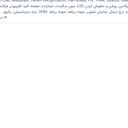
TLAB
,
Multipliyer
,
Pattern Recignization
,
Plan Ahead
,
PS2
,
PWM
,
Quartus
,
RA
رکانس
,
روشن و خاموش کردن LED
,
سون سگمنت
,
شمارنده
,
صفحه کلید کامپیوتر
,
فرکان
ه
,
نرخ ارسال
,
نمایش تصویر
,
نمونه برنامه
,
نمونه برنامه VHDL
,
پایه دیفرانسیلی
,
پکیج
,
14 دیدگاه