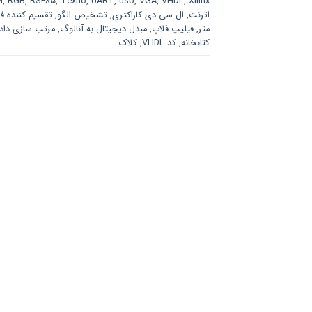
M
,
RGB
,
RS485
,
Textio
,
UART
,
usb
,
VGA
,
VHDL
,
Xilinx
اترنت
,
ال سی دی کاراکتری
,
تشخیص الگو
,
تقسیم کننده ف
متر
,
فیلیپ فلاپ
,
مبدل دیجیتال به آنالوگ
,
مرتب سازی داد
کتابخانه
,
کد VHDL
,
کلاک