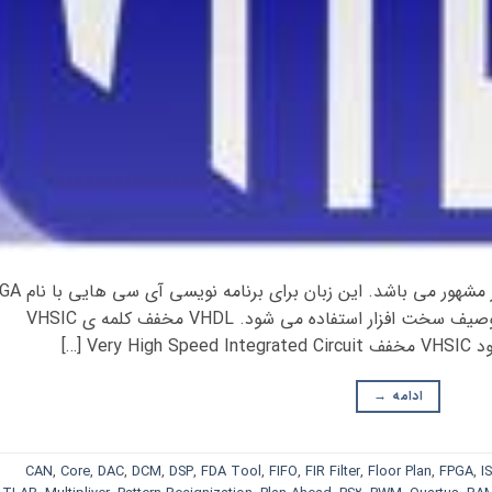
زبان VHDL یک زبان توصیف سخت افزار بسیار مشهور می ب
می باشد و نیز در طراحی ASIC نیز زبان های توصیف سخت افزار استفاده می شود. VHDL مخفف کلمه ی VHSIC
ادامه
→
CAN
,
Core
,
DAC
,
DCM
,
DSP
,
FDA Tool
,
FIFO
,
FIR Filter
,
Floor Plan
,
FPGA
,
I