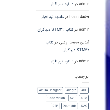
admin
در
دانلود نرم افزار
hosin dadvr
در
دانلود نرم افزار
admin
در
کتاب STM32 دیباگران
آیدین محمد اوغلی
در
کتاب
STM32 دیباگران
admin
در
دانلود نرم افزار
ابر چسب
Altium Designer
Allegro
ADC
Code Vision
AVR
ARM
DSP
Dotmatrix
DAC