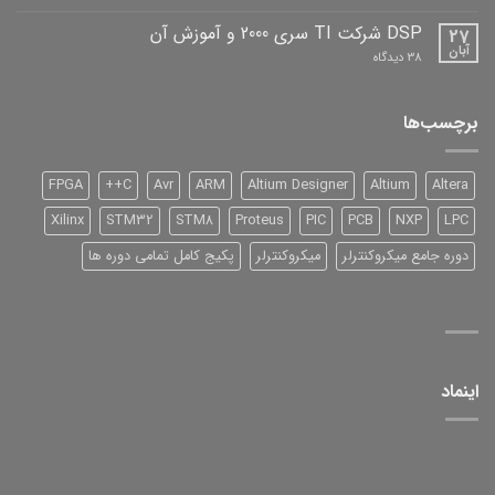
نرم
افزار
DSP شرکت TI سری 2000 و آموزش آن
27
آبان
برای
38 دیدگاه
DSP
شرکت
TI
سری
برچسب‌ها
2000
و
آموزش
آن
FPGA
C++
Avr
ARM
Altium Designer
Altium
Altera
Xilinx
STM32
STM8
Proteus
PIC
PCB
NXP
LPC
دوره جامع میکروکنترلر
میکروکنترلر
پکیج کامل تمامی دوره ها
اینماد