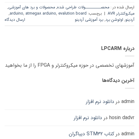
ارسال شده در :
محصــــــــــولات طراحی شده
,
محصولات و برد های آموزشی
,
میکروکنترلر AVR
|
برچسب:
evalution board
,
atmega8 arduino
,
arduino
,
آردینو
,
اولوشن برد
,
برد آموزشی آردینو
ارسال دیدگاه
درباره LPCARM
آموزشهای تخصصی در حوزه میکروکنترلر و FPGA را از ما بخواهید
آخرین دیدگاه‌ها
admin
در
دانلود نرم افزار
hosin dadvr
در
دانلود نرم افزار
admin
در
کتاب STM32 دیباگران