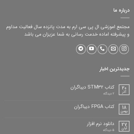
درباره ما
مجتمع اموزشی ال پی سی ارم به مدت پانزده سال فعالیت مداوم
و پیشرفته اماده خدمت رسانی به شما عزیزان می باشد
جدیدترین اخبار
کتاب STM32 دیباگران
20
آذر
برای
2 دیدگاه
کتاب
STM32
دیباگران
کتاب FPGA دیباگران
18
بهمن
هیچ
دیدگاهی
برای
ثبت
دانلود نرم افزار
27
کتاب
نشده
FPGA
آبان
برای
5 دیدگاه
دیباگران
دانلود