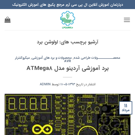
Ski
دپارتمان آموزش آنلاین ال پی سی آرم مرجع پکیچ های آموزش الکترونیک
t
conten
آرشیو برچسب های:
اولوشن برد
محصــــــــــولات طراحی شده
,
محصولات و برد های آموزشی
,
میکروکنترلر
AVR
برد آموزشی آردینو مدل ATMega8
انتشار در تاریخ
1393-05-11
توسط
ADMIN
11
مرداد