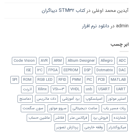
آیدین محمد اوغلی
در
کتاب STM32 دیباگران
admin
در
دانلود نرم افزار
ابر چسب
Code Vision
AVR
ARM
Altium Designer
Allegro
ADC
ISE
I2C
FPGA
EEPROM
DSP
Dotmatrix
DAC
SPI
ROM
RGB LED
RFID
PWM
PIC
PCB
MATLAB
UART
USART
usb
VHDL
VS1003
Xilinx
اترنت
استپر موتور
اسیلسکوپ
برد آموزشی
دات ماتریس
دماسنج
ربات مسیر یاب
ساعت دیجیتالی
سروو موتور
سون سگمنت
شمارنده
فروش برد
فرکانس متر
فلاشر
ماشین حساب
میکروکنترلر
وقفه خارجی
پردازش تصویر