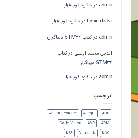
admin
در
دانلود نرم افزار
hosin dadvr
در
دانلود نرم افزار
admin
در
کتاب STM32 دیباگران
آیدین محمد اوغلی
در
کتاب
STM32 دیباگران
admin
در
دانلود نرم افزار
ابر چسب
Altium Designer
Allegro
ADC
Code Vision
AVR
ARM
DSP
Dotmatrix
DAC