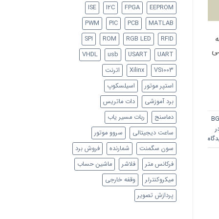
ISE
I2C
FPGA
EEPROM
PWM
PIC
PCB
MATLAB
ه
SPI
ROM
RGB LED
RFID
ی
VHDL
usb
USART
UART
VS1003
Xilinx
اترنت
استپر موتور
اسیلسکوپ
برد آموزشی
دات ماتریس
دماسنج
ربات مسیر یاب
B
ر
ساعت دیجیتالی
سروو موتور
گاه
سون سگمنت
شمارنده
فروش برد
فرکانس متر
فلاشر
ماشین حساب
میکروکنترلر
وقفه خارجی
پردازش تصویر