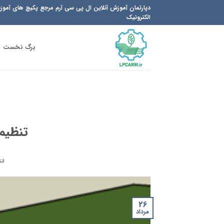
Ski
دپارتمان آموزش آنلاین ال پی سی آرم مرجع پکیچ های آمو
t
الکترونیک
conten
برگ نخست
تنظیم Stackup در gro
ان
26
مرداد