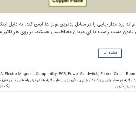
مهم است و می تواند برد مدار چاپی را در مقابل بدترین نویز ها ایمن کند. به دلیل اینک
قانون دست راست دارای میدان مغناطیسی هستند، بر روی هر تاثیر م
ادامه
→
GA
,
Electro Magnetic Compability
,
PCB
,
Power Sandwitch
,
Printed Circuit Boar
دن لایه در مدار چاپی
,
برد مدار چاپی
,
تاثیر نویز
,
تقارن لایه ها در برد
,
راه های تاثیر نویز د
نویز پذیری
یک دید