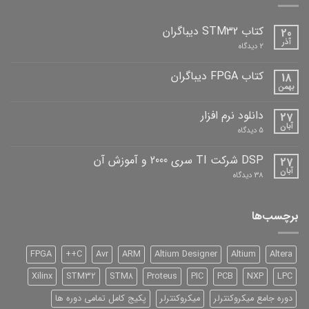
کتاب STM32 دیباگران
20
آذر
برای
2 دیدگاه
کتاب
STM32
دیباگران
کتاب FPGA دیباگران
18
بهمن
هیچ
دیدگاهی
برای
ثبت
دانلود نرم افزار
27
کتاب
نشده
FPGA
آبان
برای
5 دیدگاه
دیباگران
دانلود
نرم
افزار
DSP شرکت TI سری 2000 و آموزش آن
27
آبان
برای
38 دیدگاه
DSP
شرکت
TI
سری
برچسب‌ها
2000
و
آموزش
آن
FPGA
C++
Avr
ARM
Altium Designer
Altium
Altera
Xilinx
STM32
STM8
Proteus
PIC
PCB
NXP
LPC
دوره جامع میکروکنترلر
میکروکنترلر
پکیج کامل تمامی دوره ها