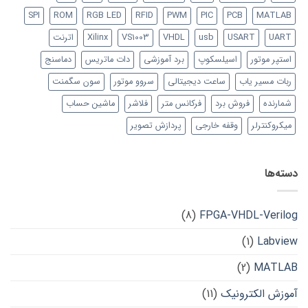
SPI
ROM
RGB LED
RFID
PWM
PIC
PCB
MATLAB
UART
USART
usb
VHDL
VS1003
Xilinx
اترنت
استپر موتور
اسیلسکوپ
برد آموزشی
دات ماتریس
دماسنج
ربات مسیر یاب
ساعت دیجیتالی
سروو موتور
سون سگمنت
شمارنده
فروش برد
فرکانس متر
فلاشر
ماشین حساب
میکروکنترلر
وقفه خارجی
پردازش تصویر
دسته‌ها
(8)
FPGA-VHDL-Verilog
(1)
Labview
(2)
MATLAB
آموزش الکترونیک
(11)