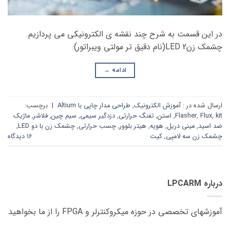
در این قسمت به شرح چند نقشه ی الکترونیکی می پردازیم.
چشمک زن2 LED(نام دقیق تر مولتی ویبراتور):
ادامه
→
ارسال شده در :
آموزش الکترونیک
,
طراحی مدار چاپی با Altium
|
برچسب:
kit
,
Flux
,
Flasher
,
استن
,
تفنگ حرارتی
,
دزدگیر سیمی
,
سیم چین
,
فلاشر
,
ماژیک
ضد اسید
,
مینی دریل
,
هویه
,
هیتر بلوور
,
چسب حرارتی
,
چشمک زن با دو LED
,
چشمک زن سه لامپی
,
کیت
16 دیدگاه
درباره LPCARM
آموزشهای تخصصی در حوزه میکروکنترلر و FPGA را از ما بخواهید