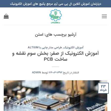
Ski
دپارتمان آموزش آنلاین ال پی سی آرم مرجع پکیچ های آموزش الکترونیک
t
conten
آرشیو برچسب های:
استن
آموزش الکترونیک
,
طراحی مدار چاپی با ALTIUM
آموزش الکترونیک از صفر: بخش سوم نقشه و
ساخت PCB
انتشار در تاریخ
1393-03-23
توسط
ADMIN
23
خرداد